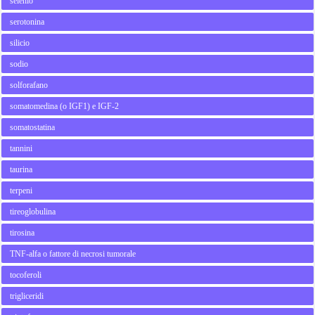
selenio
serotonina
silicio
sodio
solforafano
somatomedina (o IGF1) e IGF-2
somatostatina
tannini
taurina
terpeni
tireoglobulina
tirosina
TNF-alfa o fattore di necrosi tumorale
tocoferoli
trigliceridi