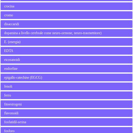
crocina
cromo
disaccaridi
dopamina a livello cerebrale come neuro-ormone, neuro-trasmettitore)
E. (energia)
EDTA
eicosanoidi
endorfine
epigallo-catechine (EGCG)
fenoli
ferro
fitoestrogeni
flavonoidi
fosfatidil-serina
fosforo