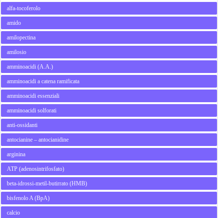
alfa-tocoferolo
amido
amilopectina
amilosio
amminoacidi (A.A.)
amminoacidi a catena ramificata
amminoacidi essenziali
amminoacidi solforati
anti-ossidanti
antocianine – antocianidine
arginina
ATP (adenosintrifosfato)
beta-idrossi-metil-butirrato (HMB)
bisfenolo A (BpA)
calcio