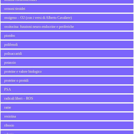
ormoni tiroidei
ossigeno – O2 (con i versi di Alberto Cavaliere)
ossitocina: funzioni neuro-endocrine e periferiche
piombo
polifenoli
polisaccaridi
potassio
proteine e valore biologico
proteine o protidi
PSA
radicali liberi – ROS
rame
resistina
ribosio