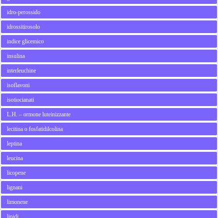
idro-perossido
idrossitirosolo
indice glicemico
insulina
interleuchine
isoflavoni
isotiocianati
L.H. – ormone luteinizzante
lecitina o fosfatidilcolina
leptina
leucina
licopene
lignani
limonene
lipidi