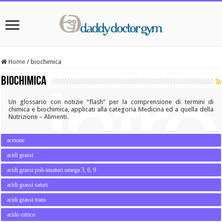
Home
/
biochimica
biochimica
Un glossario con notizie “flash” per la comprensione di termini di
chimica e biochimica, applicati alla categoria Medicina ed a quella della
Nutrizione – Alimenti.
acetone
acidi grassi
acidi grassi poli-insaturi omega 3, 6, 9
acidi grassi saturi
acidi grassi trans
acido citrico