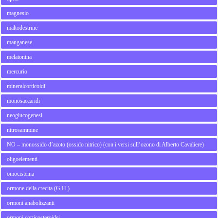
magnesio
maltodestrine
manganese
melatonina
mercurio
mineralcorticoidi
monosaccaridi
neoglucogenesi
nitrosammine
NO – monossido d’azoto (ossido nitrico) (con i versi sull’ozono di Alberto Cavaliere)
oligoelementi
omocisteina
ormone della crecita (G.H.)
ormoni anabolizzanti
ormoni corticosteroidei