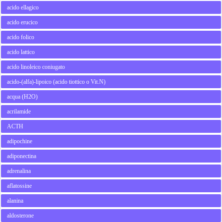
acido ellagico
acido erucico
acido folico
acido lattico
acido linoleico coniugato
acido-(alfa)-lipoico (acido tiottico o Vit.N)
acqua (H2O)
acrilamide
ACTH
adipochine
adiponectina
adrenalina
aflatossine
alanina
aldosterone