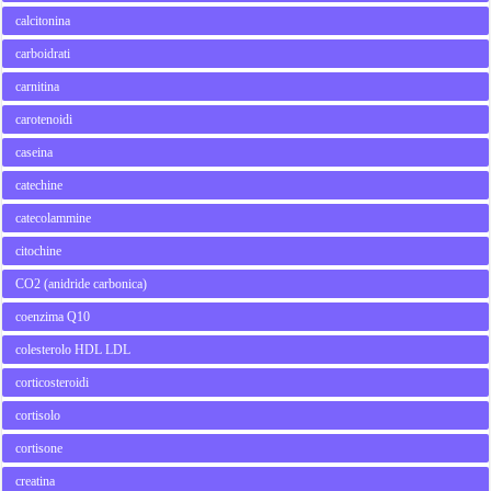
calcitonina
carboidrati
carnitina
carotenoidi
caseina
catechine
catecolammine
citochine
CO2 (anidride carbonica)
coenzima Q10
colesterolo HDL LDL
corticosteroidi
cortisolo
cortisone
creatina