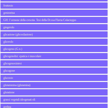
fruttosio
genisteina
GH: l’ormone della crescita. Tesi della Dr.ssa Flavia Colacioppo
gingerolo
glicazione (glicosilazione)
glicerolo
glicogeno (G.n.)
glicogenolisi: epatica e muscolare
glicogenosintesi
glucagone
glucosio
glutammina (glutamina)
glutatione
grassi vegetali idrogenati oli
grelina