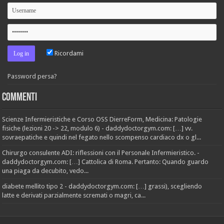
Ricordami
Password persa?
Commenti
Scienze Infermieristiche e Corso OSS DierreForm, Medicina: Patologie
fisiche (lezioni 20 -> 22, modulo 6) - daddydoctorgym.com: […] vv.
sovraepatiche e quindi nel fegato nello scompenso cardiaco dx o gl...
Chirurgo consulente ADI: riflessioni con il Personale Infermieristico. -
daddydoctorgym.com: […] Cattolica di Roma. Pertanto: Quando guardo
una piaga da decubito, vedo...
diabete mellito tipo 2 - daddydoctorgym.com: […] grassi), scegliendo
latte e derivati parzialmente scremati o magri, ca...