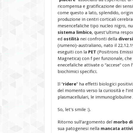
ricompensa e gratificazione dei sensi 
come questo a lato, splendido, origina
produzione in centri corticali cerebr
mesencefaliche tipo nucleo nigro, nuc
sistema limbico
, quest’ultima resp
ed
ostilità
nei confronti della
divers
(rumeno)-australiano, nato il 22.12.1
eseguiti con la
PET
(Positrons Emiss
Magnetica) con f per funzionale, che r
enecefaliche attivate o “accese” con l
biochimici specifici.
Il “
ridere
” ha effetti biologici positi
del momento verso la curiosità e l’in
plasmacellulari, le immunoglobuline A
So, let’s smile :).
Ritorno sull’argomento del
morbo di
sua patogenesi nella
mancata attiv