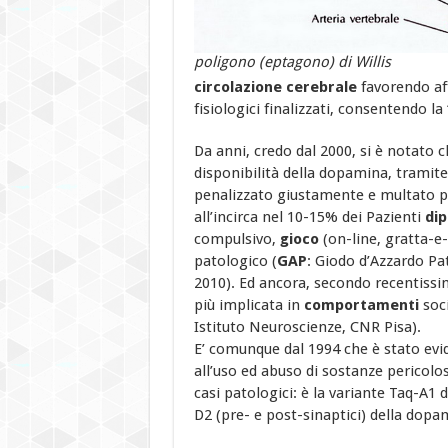
poligono (eptagono) di Willis
circolazione cerebrale
favorendo aff
fisiologici finalizzati, consentendo la 
Da anni, credo dal 2000, si è notato c
disponibilità della dopamina, trami
penalizzato giustamente e multato pe
all’incirca nel 10-15% dei Pazienti
di
compulsivo,
gioco
(on-line, gratta-e-
patologico (
GAP
: Giodo d’Azzardo Pat
2010). Ed ancora, secondo recentissi
più implicata in
comportamenti
soci
Istituto Neuroscienze, CNR Pisa).
E’ comunque dal 1994 che è stato ev
all’uso ed abuso di sostanze pericolos
casi patologici: è la variante Taq-A1 
D2 (pre- e post-sinaptici) della dopa