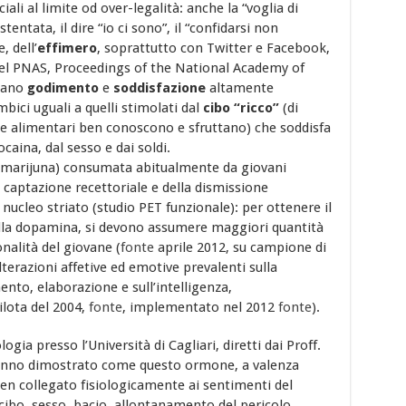
li al limite od over-legalità: anche la “voglia di
stentata, il dire “io ci sono”, il “confidarsi non
 dell’
effimero
, soprattutto con Twitter e Facebook,
el PNAS, Proceedings of the National Academy of
ocano
godimento
e
soddisfazione
altamente
mbici uguali a quelli stimolati dal
cibo “ricco”
(di
rie alimentari ben conoscono e sfruttano) che soddisfa
caina, dal sesso e dai soldi.
marijuna) consumata abitualmente da giovani
 captazione recettoriale e della dismissione
 nucleo striato (studio PET funzionale): per ottenere il
alla dopamina, si devono assumere maggiori quantità
onalità del giovane (
fonte
aprile 2012, su campione di
lterazioni affetive ed emotive prevalenti sulla
nto, elaborazione e sull’intelligenza,
ilota del 2004,
fonte
, implementato nel 2012
fonte
).
gia presso l’Università di Cagliari, diretti dai Proff.
hanno dimostrato come questo ormone, a valenza
ben collegato fisiologicamente ai sentimenti del
 cibo, sesso, bacio, allontanamento del pericolo,