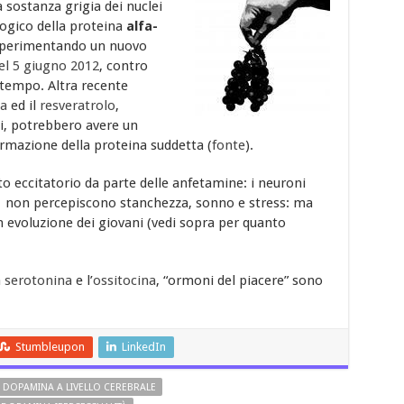
la sostanza grigia dei nuclei
logico della proteina
alfa-
 sperimentando un nuovo
el 5 giugno 2012
, contro
i tempo. Altra recente
a
ed il
resveratrolo
,
i, potrebbero avere un
formazione della proteina suddetta (
fonte
).
o eccitatorio da parte delle anfetamine: i neuroni
o, non percepiscono stanchezza, sonno e stress: ma
in evoluzione dei giovani (vedi sopra per quanto
a
serotonina
e l’
ossitocina
, “ormoni del piacere” sono
Stumbleupon
LinkedIn
DOPAMINA A LIVELLO CEREBRALE