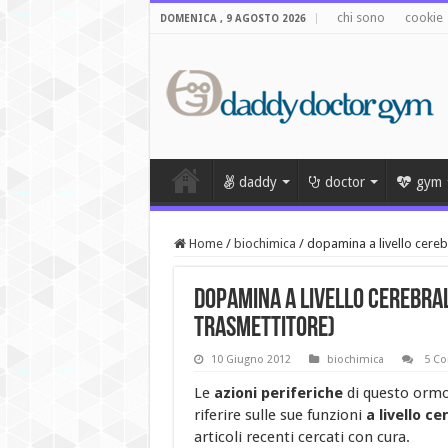
chi sono
cookie
DOMENICA , 9 AGOSTO 2026
daddy
doctor
gym
Home
/
biochimica
/
dopamina a livello cere
dopamina a livello cerebra
trasmettitore)
10 Giugno 2012
biochimica
5 Co
Le
azioni periferiche
di questo ormo
riferire sulle sue funzioni
a livello ce
articoli recenti cercati con cura.