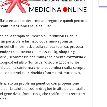
lussi ematici in determinate regioni e quindi percorsi
“
comunicazione tra le cellule
“.
he nella terapia del morbo di Parkinson l’> della
te un particolare farmaco dopamino-agonista,
r deficit informativo sulla scheda tecnica, provoca
pendenza
dal
sesso
(ipersessualità),
shopping
vinci, scommesse et similia) che diventa d’
azzardo
e
oogico) ed altro (
fonte
dell’ottobre 2006 e
fonte
mi studi, la conferma che la dopamina risulta sempre
ali od individuali
a rischio
(fonte: Prof. Yuri Bozzi,
idenziato un problema genetico con propensione
e per la salute (alcool e droghe) in alte percentuali di
del gene d2a1 (
fonte
1994) che codifica per i recettori
mina.