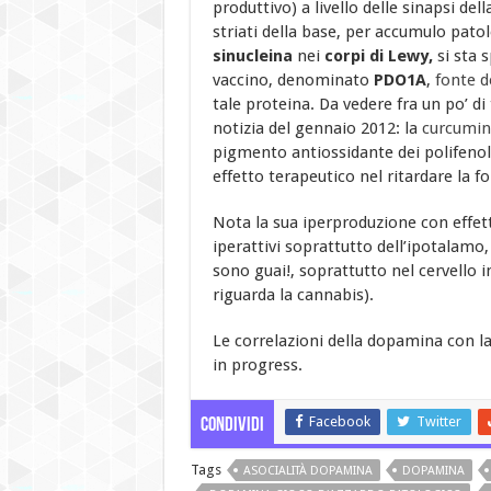
produttivo) a livello delle sinapsi del
striati della base, per accumulo pato
sinucleina
nei
corpi di Lewy,
si sta
vaccino, denominato
PDO1A
,
fonte d
tale proteina. Da vedere fra un po’ d
notizia del gennaio 2012: la
curcumin
pigmento antiossidante dei polifenol
effetto terapeutico nel ritardare la 
Nota la sua iperproduzione con effett
iperattivi soprattutto dell’ipotalam
sono guai!, soprattutto nel cervello 
riguarda la cannabis).
Le correlazioni della dopamina con l
in progress.
Facebook
Twitter
Condividi
Tags
ASOCIALITÀ DOPAMINA
DOPAMINA