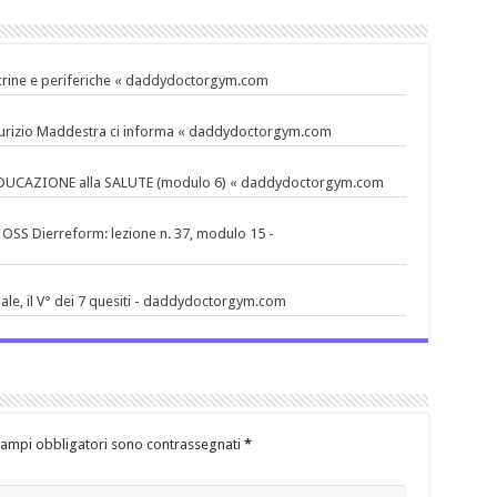
ocrine e periferiche « daddydoctorgym.com
. Maurizio Maddestra ci informa « daddydoctorgym.com
 EDUCAZIONE alla SALUTE (modulo 6) « daddydoctorgym.com
 OSS Dierreform: lezione n. 37, modulo 15 -
ale, il V° dei 7 quesiti - daddydoctorgym.com
campi obbligatori sono contrassegnati
*