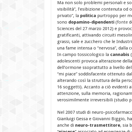
Ma non solo problemi personali e socia
visibilità”, l’esibizione contenuta od o
privato”, la
politica
purtroppo per me,
sono
dopamino-dipendenti
(
fonte
d
Sciences del 27 marzo 2012) e prov
gratificanti, attivando circuiti mesoli
grassi, sale e zucchero che le Indust
una fame intensa o “nervosa”, dalla co
In campo tossicologico la
cannabis
(
adolescenti provoca alterazione della
dell’ormone ssoprattutto a livello del
“mi piace” soddisfacente ottenuto d
alterando così la struttura della pers
16 soggetti). Accanto a ciò evidenti a
attenzione, sulla memoria, ragioname
verosimilmente irreversibili (studio p
Nel 2007 studi di neuro-psicofarmacolo
Gianluigi Gessa e Giovanni Biggio, 
anche di
neuro-trasmettitore
, sia 
“
piacere
” associato ad esperienze di