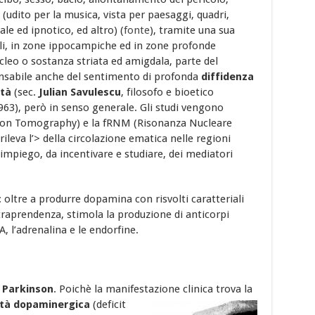
(udito per la musica, vista per paesaggi, quadri,
le ed ipnotico, ed altro) (
fonte
), tramite una sua
ali, in zone ippocampiche ed in zone profonde
leo o sostanza striata ed amigdala, parte del
onsabile anche del sentimento di profonda
diffidenza
ità
(sec.
Julian Savulescu
, filosofo e bioetico
963), però in senso generale. Gli studi vengono
ion Tomography) e la fRNM (Risonanza Nucleare
ileva l’> della circolazione ematica nelle regioni
’impiego, da incentivare e studiare, dei mediatori
vi: oltre a produrre dopamina con risvolti caratteriali
traprendenza, stimola la produzione di anticorpi
, l’adrenalina e le endorfine.
 Parkinson
. Poichè la manifestazione clinica trova la
ità
dopaminergica
(deficit