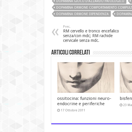
DOPAMINA GIOCO D'AZZARDO PATOLOGICO
DOPAMINA ORMONE COMPORTAMENTO COMPULS
DOPAMINA ORMONE DIPENDENZA
DOPAMIN
Prec.
RM cervello e tronco encefalico
senza/con mdc; RM rachide
cervicale senza mdc.
Articoli Correlati
ossitocina: funzioni neuro-
bisfe
endocrine e periferiche
23 Ma
17 Ottobre 2011