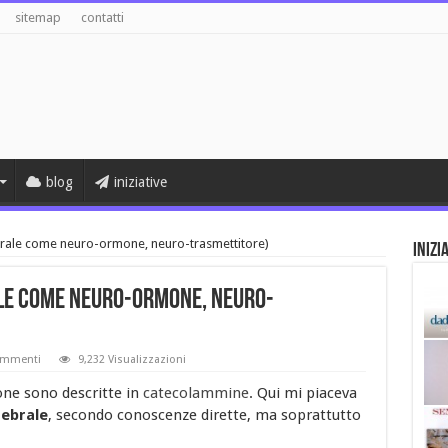
sitemap
contatti
blog
iniziative
brale come neuro-ormone, neuro-trasmettitore)
Inizi
le come neuro-ormone, neuro-
mmenti
9,232 Visualizzazioni
ne sono descritte in
catecolammine
. Qui mi piaceva
rebrale
, secondo conoscenze dirette, ma soprattutto