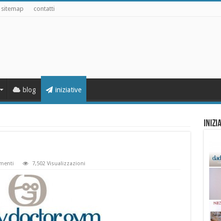
sitemap
contatti
blog
iniziative
Inizi
menti
7,502 Visualizzazioni