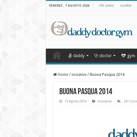
chi sono
cookie
VENERDÌ , 7 AGOSTO 2026
daddy
doctor
gym
Home
/
iniziative
/
Buona Pasqua 2014
Buona Pasqua 2014
19 Aprile 2014
iniziative
28 Com