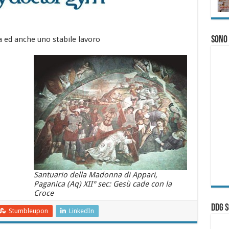
lia ed anche uno stabile lavoro
Sono
Santuario della Madonna di Appari,
Paganica (Aq) XII° sec: Gesù cade con la
Croce
ddg S
Stumbleupon
LinkedIn