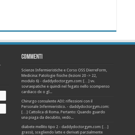
Commenti
.
Scienze Infermieristiche e Corso OSS DierreForm,
Medicina: Patologie fisiche (lezioni 20 -> 22,
modulo 6) - daddydoctorgym.com: […] vv.
sovraepatiche e quindi nel fegato nello scompenso
cardiaco dx o gl...
Chirurgo consulente ADI: riflessioni con il
Personale Infermieristico. - daddydoctorgym.com:
[…] Cattolica di Roma. Pertanto: Quando guardo
una piaga da decubito, vedo...
diabete mellito tipo 2 - daddydoctorgym.com: […]
grassi), scegliendo latte e derivati parzialmente