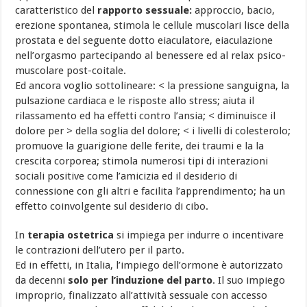
caratteristico del
rapporto sessuale:
approccio, bacio,
erezione spontanea, stimola le cellule muscolari lisce della
prostata e del seguente dotto eiaculatore, eiaculazione
nell’orgasmo partecipando al benessere ed al relax psico-
muscolare post-coitale.
Ed ancora voglio sottolineare: < la pressione sanguigna, la
pulsazione cardiaca e le risposte allo stress; aiuta il
rilassamento ed ha effetti contro l’ansia; < diminuisce il
dolore per > della soglia del dolore; < i livelli di colesterolo;
promuove la guarigione delle ferite, dei traumi e la la
crescita corporea; stimola numerosi tipi di interazioni
sociali positive come l’amicizia ed il desiderio di
connessione con gli altri e facilita l’apprendimento; ha un
effetto coinvolgente sul desiderio di cibo.
In
terapia ostetrica
si impiega per indurre o incentivare
le contrazioni dell’utero per il parto.
Ed in effetti, in Italia, l’impiego dell’ormone è autorizzato
da decenni
solo per l’induzione del parto
. Il suo impiego
improprio, finalizzato all’attività sessuale con accesso