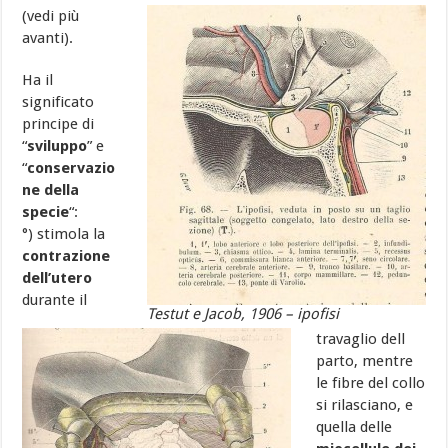
(vedi più
avanti).
Ha il
significato
principe di
“
sviluppo
” e
“
conservazio
ne della
specie
“:
°) stimola la
contrazione
dell’utero
durante il
Testut e Jacob, 1906 – ipofisi
travaglio dell
parto, mentre
le fibre del collo
si rilasciano, e
quella delle