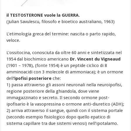
il TESTOSTERONE vuole la GUERRA.
(Julian Savulescu, filosofo e bioetico australiano, 1963)
L’etimologia greca del termine: nascita o parto rapido,
veloce.
L’ossitocina, conosciuta da oltre 60 anni e sintetizzata nel
1954 dal biochimico americano
Dr. Vincent du Vigneaud
(1901 – 1978), (
fonte
1954) è un peptide ciclico di 8
amminoacidi con 3 molecole di ammoniaca); è un ormone
dell
‘ipofisi posteriore
che:
1) passa attraverso gli assoni neuronali nella neuroipofisi,
regione posteriore della ghiandola, dove viene
immagazzinato e secreto. Il secondo ormone post-
ipofisario è la vasopressina o ormone anti-diuretico (ADH);
2) arriva attraverso il sangue, quindi con il sistema portale
(secondo esempio fisiologico dopo quello epatico di
sistema capillare tra due sistemi venosi) nell’ipotalamo.