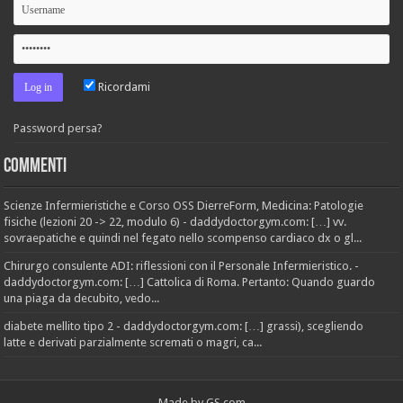
Ricordami
Password persa?
Commenti
Scienze Infermieristiche e Corso OSS DierreForm, Medicina: Patologie
fisiche (lezioni 20 -> 22, modulo 6) - daddydoctorgym.com: […] vv.
sovraepatiche e quindi nel fegato nello scompenso cardiaco dx o gl...
Chirurgo consulente ADI: riflessioni con il Personale Infermieristico. -
daddydoctorgym.com: […] Cattolica di Roma. Pertanto: Quando guardo
una piaga da decubito, vedo...
diabete mellito tipo 2 - daddydoctorgym.com: […] grassi), scegliendo
latte e derivati parzialmente scremati o magri, ca...
Made by
GS.com