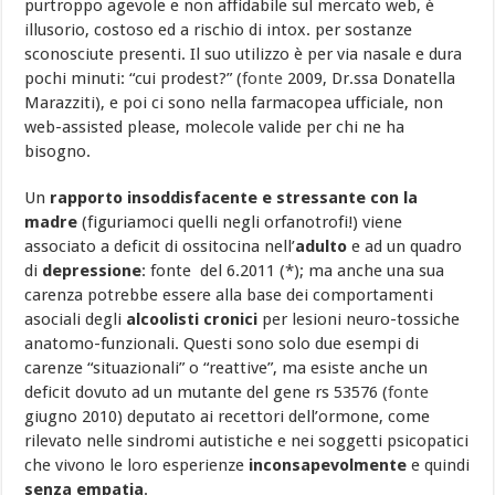
purtroppo agevole e non affidabile sul mercato web, è
illusorio, costoso ed a rischio di intox. per sostanze
sconosciute presenti. Il suo utilizzo è per via nasale e dura
pochi minuti: “cui prodest?” (
fonte
2009, Dr.ssa Donatella
Marazziti), e poi ci sono nella farmacopea ufficiale, non
web-assisted please, molecole valide per chi ne ha
bisogno.
Un
rapporto insoddisfacente e stressante con la
madre
(figuriamoci quelli negli orfanotrofi!) viene
associato a deficit di ossitocina nell’
adulto
e ad un quadro
di
depressione
: fonte del 6.2011 (*); ma anche una sua
carenza potrebbe essere alla base dei comportamenti
asociali degli
alcoolisti cronici
per lesioni neuro-tossiche
anatomo-funzionali. Questi sono solo due esempi di
carenze “situazionali” o “reattive”, ma esiste anche un
deficit dovuto ad un mutante del gene rs 53576 (
fonte
giugno 2010) deputato ai recettori dell’ormone, come
rilevato nelle sindromi autistiche e nei soggetti psicopatici
che vivono le loro esperienze
inconsapevolmente
e quindi
senza empatia
.