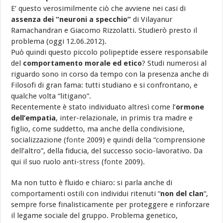
E’ questo verosimilmente ciò che avviene nei casi di
assenza dei “neuroni a specchio”
di Vilayanur
Ramachandran e Giacomo Rizzolatti. Studierò presto il
problema (oggi 12.06.2012).
Può quindi questo piccolo polipeptide essere responsabile
del
comportamento morale ed etico
? Studi numerosi al
riguardo sono in corso da tempo con la presenza anche di
Filosofi di gran fama: tutti studiano e si confrontano, e
qualche volta “litigano”.
Recentemente è stato individuato altresì come l’
ormone
dell’empatia
, inter-relazionale, in primis tra madre e
figlio, come suddetto, ma anche della condivisione,
socializzazione (
fonte
2009) e quindi della “comprensione
dell’altro”, della fiducia, del successo socio-lavorativo. Da
qui il suo ruolo anti-
stress
(
fonte
2009).
Ma non tutto è fluido e chiaro: si parla anche di
comportamenti ostili con individui ritenuti “
non del clan
“,
sempre forse finalisticamente per proteggere e rinforzare
il legame sociale del gruppo. Problema genetico,