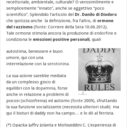
recettoriale, ambientale, culturale? O verosimilmente e
semplicemente “innato”, anche se aggettivo “poco
scientifico”. Splendido l’articolo del
Dr. Danilo di Diodoro
che ipotizza anche la definizione, fra l’altro, di
ormone
del razzismo
(
fonte:
Corriere della Sera 10.06.2012).
Tale ormone stimola ancora la produzione di
endorfine
e
condiziona le
emozioni positive personali
, quali
autostima, benessere e buon
umore, qui con una
interrelazione con la
serotonina
.
La sua azione sarebbe mediata
da un complesso gioco di
equilibri con la
dopamina
, forse
…!…
anche in relazione a problemi di
psicosi (schizofrenia) ed autismo (
fonte
2009), sfruttando
la sua funzione socializzante (necessita ulteriori studi) ma
qui il bisturi di daddy non ha campo… e lo dò al ferrista.
(*) Opacka-Juffry Jolanta e Mohiyeddini C. L’esperienza di