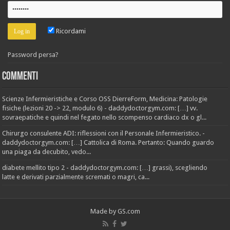
Ricordami
Password persa?
Commenti
Scienze Infermieristiche e Corso OSS DierreForm, Medicina: Patologie
fisiche (lezioni 20 -> 22, modulo 6) - daddydoctorgym.com: […] vv.
sovraepatiche e quindi nel fegato nello scompenso cardiaco dx o gl...
Chirurgo consulente ADI: riflessioni con il Personale Infermieristico. -
daddydoctorgym.com: […] Cattolica di Roma. Pertanto: Quando guardo
una piaga da decubito, vedo...
diabete mellito tipo 2 - daddydoctorgym.com: […] grassi), scegliendo
latte e derivati parzialmente scremati o magri, ca...
Made by
GS.com