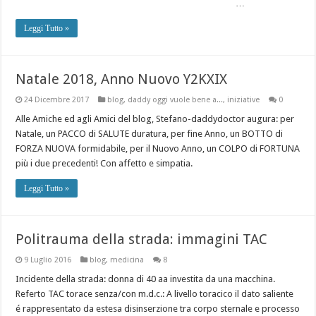
…
Leggi Tutto »
Natale 2018, Anno Nuovo Y2KXIX
24 Dicembre 2017
blog
,
daddy oggi vuole bene a...
,
iniziative
0
Alle Amiche ed agli Amici del blog, Stefano-daddydoctor augura: per
Natale, un PACCO di SALUTE duratura, per fine Anno, un BOTTO di
FORZA NUOVA formidabile, per il Nuovo Anno, un COLPO di FORTUNA
più i due precedenti! Con affetto e simpatia.
Leggi Tutto »
Politrauma della strada: immagini TAC
9 Luglio 2016
blog
,
medicina
8
Incidente della strada: donna di 40 aa investita da una macchina.
Referto TAC torace senza/con m.d.c.: A livello toracico il dato saliente
é rappresentato da estesa disinserzione tra corpo sternale e processo