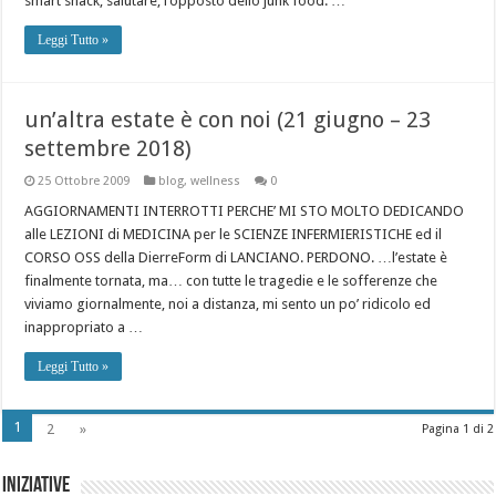
smart snack, salutare, l’opposto dello junk food. …
Leggi Tutto »
un’altra estate è con noi (21 giugno – 23
settembre 2018)
25 Ottobre 2009
blog
,
wellness
0
AGGIORNAMENTI INTERROTTI PERCHE’ MI STO MOLTO DEDICANDO
alle LEZIONI di MEDICINA per le SCIENZE INFERMIERISTICHE ed il
CORSO OSS della DierreForm di LANCIANO. PERDONO. …l’estate è
finalmente tornata, ma… con tutte le tragedie e le sofferenze che
viviamo giornalmente, noi a distanza, mi sento un po’ ridicolo ed
inappropriato a …
Leggi Tutto »
1
2
»
Pagina 1 di 2
Iniziative