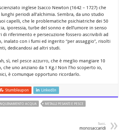
o scienziato inglese Isacco Newton (1642 – 1727) che
lunghi periodi all’alchimia. Sembra, da uno studio
suoi capelli, che le problematiche psichiatriche dei 50
tia, iporessia, turbe del sonno e dell’umore in senso
i di riferimento e persecuzione fossero ascrivibili ad
 inalato con i fumi ed ingerito “per assaggio”, risolti
i, dedicandosi ad altri studi.
h, sì, nel
pesce azzurro
, che è meglio mangiare 10
tto, che uno anziano da 1 Kg.! Non l’ho scoperto io,
nici, è comunque opportuno ricordarlo.
Stumbleupon
LinkedIn
INQUINAMENTO ACQUA
METALLI PESANTI E PESCE
Succ.
monosaccaridi