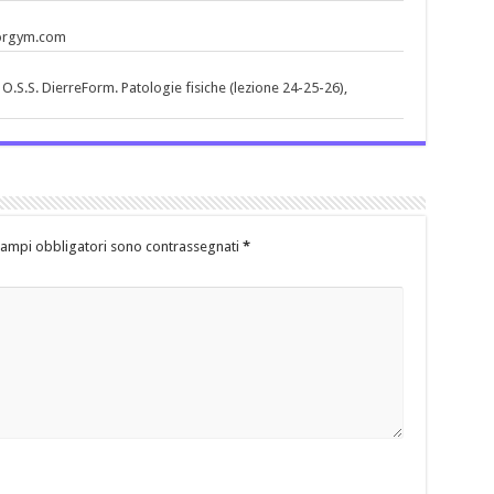
torgym.com
O.S.S. DierreForm. Patologie fisiche (lezione 24-25-26),
campi obbligatori sono contrassegnati
*