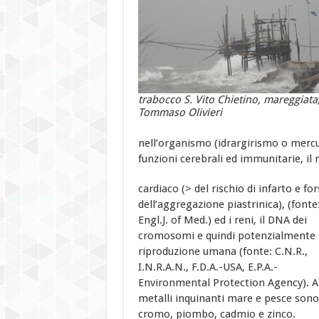
trabocco S. Vito Chietino, mareggiata,
Tommaso Olivieri
nell’organismo (idrargirismo o mercu
funzioni cerebrali ed immunitarie, il
cardiaco (> del rischio di infarto e fo
dell’aggregazione piastrinica), (font
Engl.J. of Med.) ed i reni, il DNA dei
cromosomi e quindi potenzialmente 
riproduzione umana (fonte: C.N.R.,
I.N.R.A.N., F.D.A.-USA, E.P.A.-
Environmental Protection Agency). Al
metalli inquinanti mare e pesce sono
cromo, piombo, cadmio e zinco.