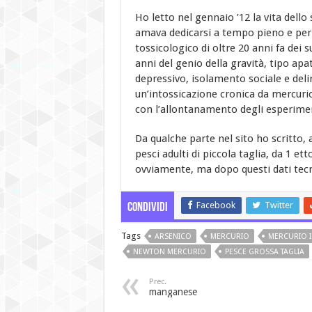
Ho letto nel gennaio ’12 la vita dell
amava dedicarsi a tempo pieno e per 
tossicologico di oltre 20 anni fa dei 
anni del genio della gravità, tipo apa
depressivo, isolamento sociale e delir
un’intossicazione cronica da mercurio,
con l’allontanamento degli esperiment
Da qualche parte nel sito ho scritto, a
pesci adulti di piccola taglia, da 1 e
ovviamente, ma dopo questi dati tec
Facebook
Twitter
Condividi
Tags
ARSENICO
MERCURIO
MERCURIO 
NEWTON MERCURIO
PESCE GROSSA TAGLIA
Prec.
manganese