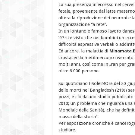
La sua presenza in eccesso nel cervel
fetale, proveniente dal latte materno
altera la riproduzione dei neuroni e l
organizzazione “a rete”.
In un lontano e famoso lavoro danes
’97 si è visto che nei bambini un ecce
difficoltà espressive verbali o addirit
Ed ancora, la malattia di
Minamata 
crostacei da metilmercurio riversato 
molti anni, così come in Iran per g
oltre 6.000 persone.
Sul quotidiano IlSole24Ore del 20 giu
delle morti nel Bangladesh (21%) sar
pozzi, e ciò da uno studio pubblicato s
2010; un problema che riguarda una 
Mondiale della Sanità), che ha defini
massa della storia”.
Per esposizione croniche è canceroge
studiare.