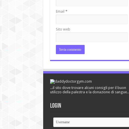
Email
*
Sito web
...il sito dove trovare alcuni consigli per il buon
utilizzo della palestra e la donazione di sangue..
Login