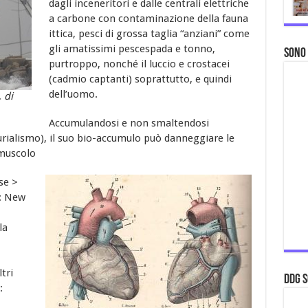
dagli inceneritori e dalle centrali elettriche
a carbone con contaminazione della fauna
ittica, pesci di grossa taglia “anziani” come
gli amatissimi pescespada e tonno,
Sono
purtroppo, nonché il luccio e crostacei
(cadmio captanti) soprattutto, e quindi
dell’uomo.
 di
Accumulandosi e non smaltendosi
rialismo), il suo bio-accumulo può danneggiare le
 muscolo
rse >
e: New
la
tri
ddg S
: