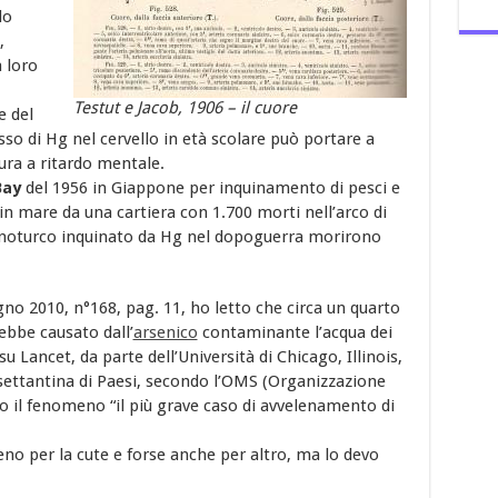
lo
,
a loro
Testut e Jacob, 1906 – il cuore
e del
sso di Hg nel cervello in età scolare può portare a
tura a ritardo mentale.
Bay
del 1956 in Giappone per inquinamento di pesci e
in mare da una cartiera con 1.700 morti nell’arco di
ranoturco inquinato da Hg nel dopoguerra morirono
gno 2010, n°168, pag. 11, ho letto che circa un quarto
ebbe causato dall’
arsenico
contaminante l’acqua dei
u Lancet, da parte dell’Università di Chicago, Illinois,
settantina di Paesi, secondo l’OMS (Organizzazione
to il fenomeno “il più grave caso di avvelenamento di
no per la cute e forse anche per altro, ma lo devo