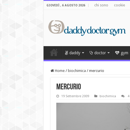
chi sono
cookie
GIOVEDÌ , 6 AGOSTO 2026
daddy
doctor
gym
Home
/
biochimica
/
mercurio
mercurio
19 Settembre 2009
biochimica
4