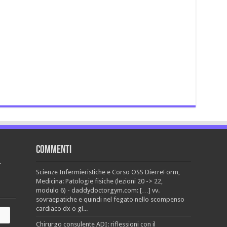
Commenti
.
Scienze Infermieristiche e Corso OSS DierreForm,
Medicina: Patologie fisiche (lezioni 20 -> 22,
modulo 6) - daddydoctorgym.com: […] vv.
sovraepatiche e quindi nel fegato nello scompenso
cardiaco dx o gl...
Chirurgo consulente ADI: riflessioni con il