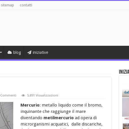
sitemap
contatti
blog
iniziative
Inizi
 Commenti
5,891 Visualizzazioni
Mercurio
: metallo liquido come il bromo,
inquinante che raggiunge il mare
diventando
metilmercurio
ad opera di
microrganismi acquatici, dalle discariche,