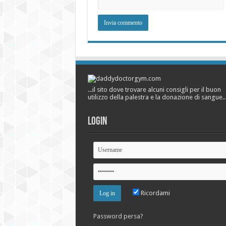
...il sito dove trovare alcuni consigli per il buon
utilizzo della palestra e la donazione di sangue..
Login
Ricordami
Password persa?