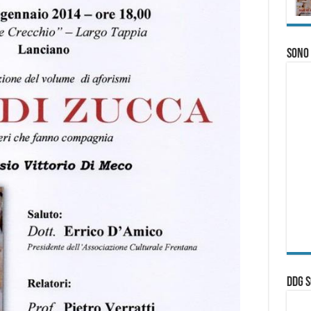
Sono
ddg S