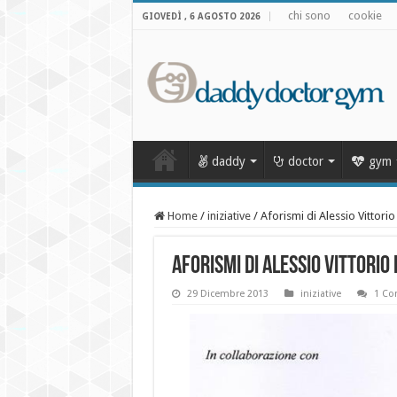
chi sono
cookie
GIOVEDÌ , 6 AGOSTO 2026
daddy
doctor
gym
Home
/
iniziative
/
Aforismi di Alessio Vittorio
Aforismi di Alessio Vittorio D
29 Dicembre 2013
iniziative
1 C