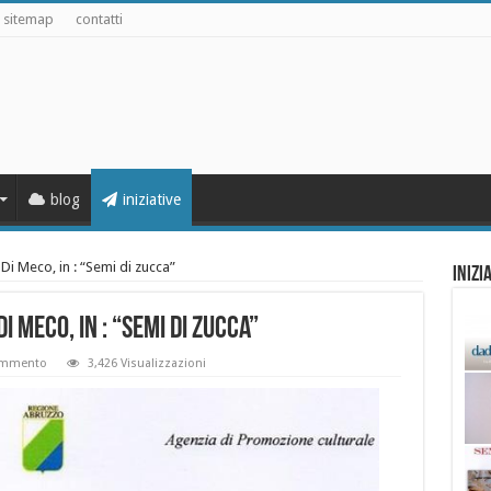
sitemap
contatti
blog
iniziative
 Di Meco, in : “Semi di zucca”
Inizi
i Meco, in : “Semi di zucca”
ommento
3,426 Visualizzazioni