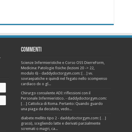
Commenti
.
Scienze Infermieristiche e Corso OSS DierreForm,
Medicina: Patologie fisiche (lezioni 20 -> 22,
modulo 6) - daddydoctorgym.com: […] vv.
sovraepatiche e quindi nel fegato nello scompenso
cardiaco dx o gl...
Chirurgo consulente ADI: riflessioni con il
Personale Infermieristico. - daddydoctorgym.com:
[…] Cattolica di Roma. Pertanto: Quando guardo
una piaga da decubito, vedo...
diabete mellito tipo 2 - daddydoctorgym.com: […]
grassi), scegliendo latte e derivati parzialmente
scremati o magri, ca...