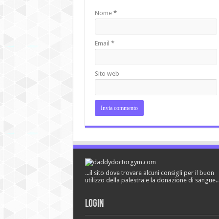
Nome
*
Email
*
Sito web
...il sito dove trovare alcuni consigli per il buon
utilizzo della palestra e la donazione di sangue..
Login