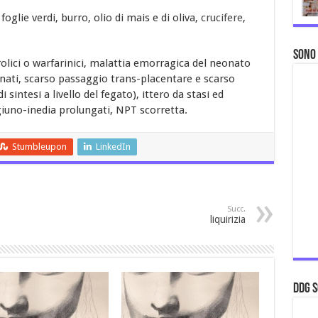
foglie verdi, burro, olio di mais e di oliva,
crucifere
,
Sono
olici o warfarinici, malattia emorragica del neonato
onati, scarso passaggio trans-placentare e scarso
 sintesi a livello del fegato), ittero da stasi ed
iuno-inedia prolungati, NPT scorretta.
Stumbleupon
LinkedIn
Succ.
liquirizia
ddg S