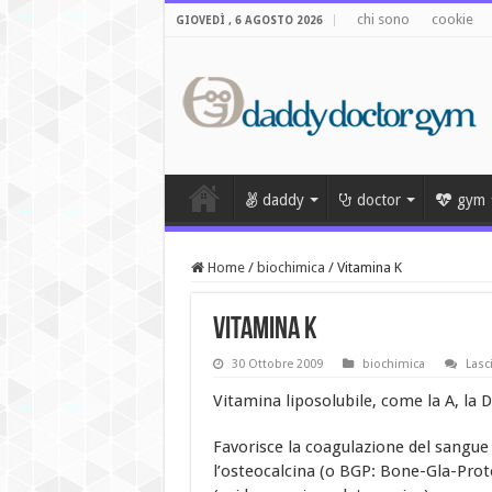
chi sono
cookie
GIOVEDÌ , 6 AGOSTO 2026
daddy
doctor
gym
Home
/
biochimica
/
Vitamina K
Vitamina K
30 Ottobre 2009
biochimica
Lasc
Vitamina liposolubile, come la A, la D
Favorisce la coagulazione del sangue e
l’osteocalcina (o BGP: Bone-Gla-Pro