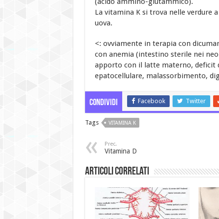
(acido ammino-glutammico).
La vitamina K si trova nelle verdure a 
uova.
<: ovviamente in terapia con dicumar
con anemia (intestino sterile nei ne
apporto con il latte materno, deficit di
epatocellulare, malassorbimento, dig
Facebook
Twitter
Condividi
Tags
VITAMINA K
Prec.
Vitamina D
Articoli Correlati