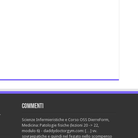
Commenti
.
Scienze Infermieristiche e Corso OSS DierreForm,
Medicina: Patologie fisiche (lezioni 20 -> 22,
modulo 6) - daddydoctorgym.com: […] vv.
sovraepatiche e quindi nel fegato nello scompenso