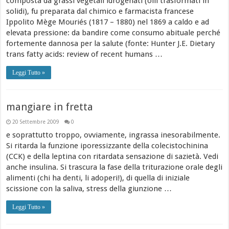
composta da grassi vegetali idrogenati (olii trasformati in
solidi), fu preparata dal chimico e farmacista francese
Ippolito Mège Mouriés (1817 – 1880) nel 1869 a caldo e ad
elevata pressione: da bandire come consumo abituale perché
fortemente dannosa per la salute (fonte: Hunter J.E. Dietary
trans fatty acids: review of recent humans …
Leggi Tutto »
mangiare in fretta
20 Settembre 2009
0
e soprattutto troppo, ovviamente, ingrassa inesorabilmente.
Si ritarda la funzione iporessizzante della colecistochinina
(CCK) e della leptina con ritardata sensazione di sazietà. Vedi
anche insulina. Si trascura la fase della triturazione orale degli
alimenti (chi ha denti, li adoperi!), di quella di iniziale
scissione con la saliva, stress della giunzione …
Leggi Tutto »