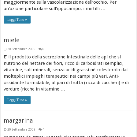
maggiormente sulla vascolarizzazione dell’occhio. Per
un’azione particolare sull’ippocampo, i mirtilli …
Leggi Tutto »
miele
20 Settembre 2009
0
E’ il prodotto della secrezione intestinale delle api che si
nutrono del nettare dei fiori, ricco di carboidrati semplici,
vitamine, sali minerali, senza acidi grassi nè colesterolo dai
molteplici impieghi terapeutici nei campi più vari. Anti-
ossidante formidabile, al pari di frutta (ricca di zuccheri) e di
verdure (ricche in vitamine …
Leggi Tutto »
margarina
20 Settembre 2009
4