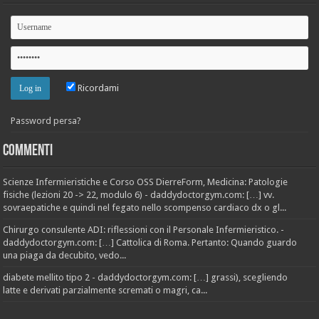
Ricordami
Password persa?
Commenti
Scienze Infermieristiche e Corso OSS DierreForm, Medicina: Patologie
fisiche (lezioni 20 -> 22, modulo 6) - daddydoctorgym.com: […] vv.
sovraepatiche e quindi nel fegato nello scompenso cardiaco dx o gl...
Chirurgo consulente ADI: riflessioni con il Personale Infermieristico. -
daddydoctorgym.com: […] Cattolica di Roma. Pertanto: Quando guardo
una piaga da decubito, vedo...
diabete mellito tipo 2 - daddydoctorgym.com: […] grassi), scegliendo
latte e derivati parzialmente scremati o magri, ca...