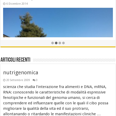
21 Settembre 2013
Articoli recenti
Hospice di Torrevecchia Teatina (Ch)
12 Giugno 2013
nutrigenomica
Buon Natale 2013 e Buon Anno Nuovo
20 Settembre 2009
0
24 Dicembre 2012
scienza che studia l’interazione fra alimenti e DNA, mRNA,
RNA: conoscendo le caratteristiche di modalità espressive
fenotipiche e funzionali del genoma umano, si cerca di
comprendere ed influenzare quelle con le quali il cibo possa
migliorare la qualità della vita ed il suo protrarsi,
allontanando o ritardando le manifestazioni cliniche …