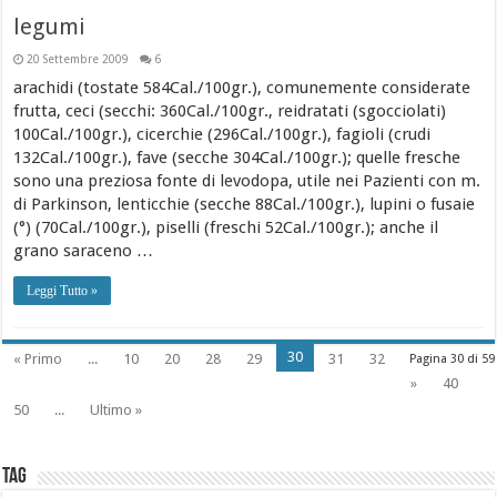
legumi
20 Settembre 2009
6
arachidi (tostate 584Cal./100gr.), comunemente considerate
frutta, ceci (secchi: 360Cal./100gr., reidratati (sgocciolati)
100Cal./100gr.), cicerchie (296Cal./100gr.), fagioli (crudi
132Cal./100gr.), fave (secche 304Cal./100gr.); quelle fresche
sono una preziosa fonte di levodopa, utile nei Pazienti con m.
di Parkinson, lenticchie (secche 88Cal./100gr.), lupini o fusaie
(°) (70Cal./100gr.), piselli (freschi 52Cal./100gr.); anche il
grano saraceno …
Leggi Tutto »
30
« Primo
...
10
20
28
29
31
32
Pagina 30 di 59
»
40
50
...
Ultimo »
Tag