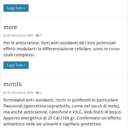
Leggi Tutto »
more
20 Settembre 2009
0
Per le antocianine, forti anti-ossidanti ed i loro potenziali
effetti modulanti la differenziazione cellulare, sono in corso
studi complessi.
Leggi Tutto »
mirtilli
20 Settembre 2009
3
formidabili anti-ossidanti, ricchi in polifenoli in particolare
flavonoidi (quercetina soprattutto, come nel succo di mele),
ma anche antocianine, catechine e Vit.C. Vedi frutti di bosco.
Apporto energetico di 25 Cal./100 gr. Confermato un effetto
antisettico nelle vie urinarie e capillaro-protettivo