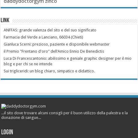
daddydoctorgym
zinco
Link
ANFFAS: grande valenza del sito e del suo significato
Farmacia del Verde a Lanciano, 66034 (Chieti)
Gianluca Scerni: prezioso, paziente e disponibile webmaster
il Premio "Frentano d'oro" dell'Amico Ennio De Benedictis
Luca Di Francescantonio: abilissimo e geniale graphic designer per il mio
blog e per chi se ne intende
Sui trigliceridi: un blog chiaro, simpatico e didattico.
...il sito dove trovare alcuni consigli per il buon utilizzo della palestra e la
donazione di sangue...
Login