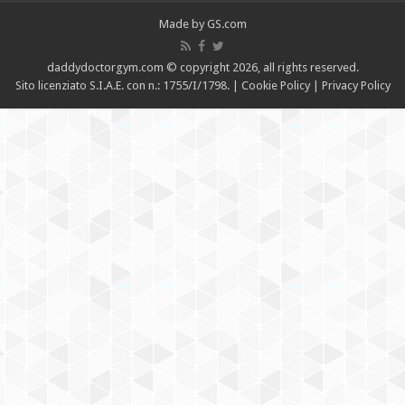
Made by
GS.com
daddydoctorgym.com
© copyright 2026, all rights reserved.
Sito licenziato S.I.A.E. con n.: 1755/I/1798. |
Cookie Policy
|
Privacy Policy