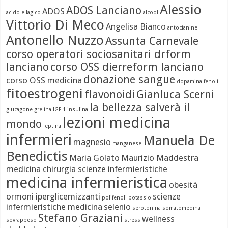
Alessio
ADOS Lanciano
ADOS
acido ellagico
alcool
Vittorio Di Meco
Angelisa Bianco
antocianine
Antonello Nuzzo
Assunta Carnevale
corso operatori sociosanitari drform
lanciano
corso OSS dierreform lanciano
donazione sangue
corso OSS medicina
dopamina
fenoli
fitoestrogeni
flavonoidi
Gianluca Scerni
la bellezza salverà il
glucagone
grelina
IGF-1
insulina
lezioni medicina
mondo
leptina
infermieri
Manuela De
magnesio
manganese
Benedictis
Maria Golato
Maurizio Maddestra
medicina chirurgia scienze infermieristiche
medicina infermieristica
obesità
ormoni iperglicemizzanti
scienze
polifenoli
potassio
infermieristiche medicina
selenio
serotonina
somatomedina
Stefano Graziani
wellness
sovrappeso
stress