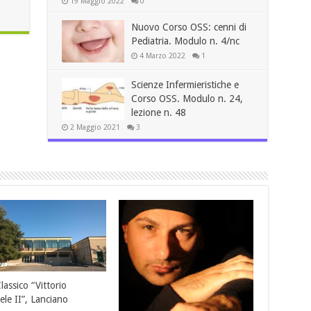
19 Maggio 2022
0
Nuovo Corso OSS: cenni di
Pediatria. Modulo n. 4/nc
4 Marzo 2022
1
Scienze Infermieristiche e
Corso OSS. Modulo n. 24,
lezione n. 48
2 Maggio 2021
3
Buon Natale 2013 e 
Anno Nuovo
24 Dicembre 2012
Hospice di Torrevecchia Teatina
ute, di nostra
(Ch)
12 Giugno 2013