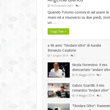
18 Dicembre 2021
1
Quando l’Uomo cominciò ad usare le
mani ed a muoversi su due piedi, iniz
un …
Leggi Tutto »
a 96 anni: “l’Andare oltre” di Aurelia
Bonaiuto Casalone
1 Giugno 2014
1
Nicola Fiorentino: il mio
disincantato “andare oltr
15 Maggio 2014
2
Galizio Sciartilli: il mio
romantico “Andare oltre”
14 Maggio 2014
2
“l’Andare Oltre”: frammen