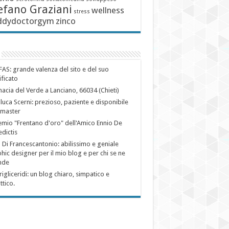
efano Graziani
wellness
stress
ddydoctorgym
zinco
AS: grande valenza del sito e del suo
ificato
acia del Verde a Lanciano, 66034 (Chieti)
luca Scerni: prezioso, paziente e disponibile
master
remio "Frentano d'oro" dell'Amico Ennio De
dictis
 Di Francescantonio: abilissimo e geniale
hic designer per il mio blog e per chi se ne
nde
trigliceridi: un blog chiaro, simpatico e
ttico.