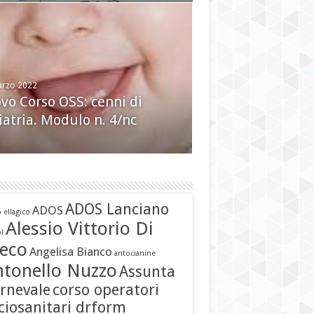
Dicembre 2016
enze Infermieristiche e
arzo 2022
o O.S.S. DierreForm.
vo Corso OSS: cenni di
logie fisiche (lezione 30 ->
iatria. Modulo n. 4/nc
Ottobre 2009
, modulo 11
volo”…
ADOS Lanciano
ADOS
 ellagico
Alessio Vittorio Di
l
eco
Angelisa Bianco
antocianine
ntonello Nuzzo
Assunta
rnevale
corso operatori
ciosanitari drform