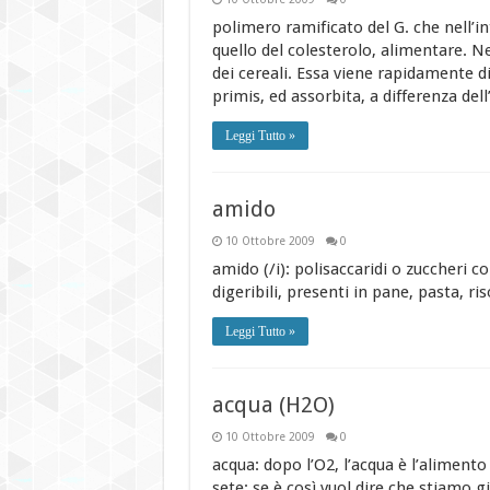
polimero ramificato del G. che nell’
quello del colesterolo, alimentare. Ne
dei cereali. Essa viene rapidamente di
primis, ed assorbita, a differenza de
Leggi Tutto »
amido
10 Ottobre 2009
0
amido (/i): polisaccaridi o zuccheri 
digeribili, presenti in pane, pasta, ri
Leggi Tutto »
acqua (H2O)
10 Ottobre 2009
0
acqua: dopo l’O2, l’acqua è l’alimento
sete: se è così vuol dire che stiamo g