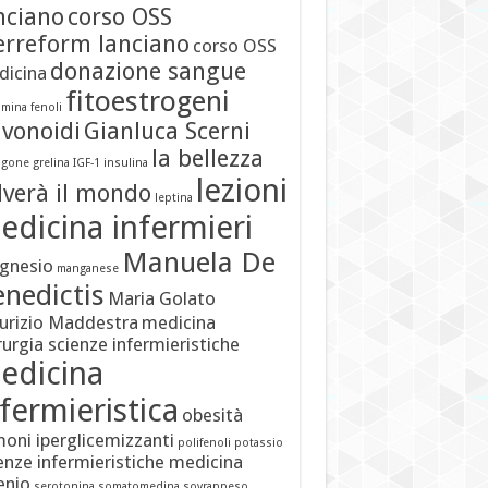
nciano
corso OSS
erreform lanciano
corso OSS
donazione sangue
icina
fitoestrogeni
mina
fenoli
avonoidi
Gianluca Scerni
la bellezza
agone
grelina
IGF-1
insulina
lezioni
lverà il mondo
leptina
edicina infermieri
Manuela De
gnesio
manganese
nedictis
Maria Golato
rizio Maddestra
medicina
rurgia scienze infermieristiche
edicina
fermieristica
obesità
oni iperglicemizzanti
polifenoli
potassio
enze infermieristiche medicina
enio
serotonina
somatomedina
sovrappeso