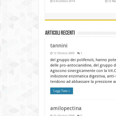
2014
21 Settembre 2013
Michele Di Toro, grande
pianista, il 26 dicembre 2013
25 Dicembre 2013
Articoli recenti
tannini
12 Ottobre 2009
1
del gruppo dei polifenoli, hanno pote
delle pro-antocianidine, del gruppo de
Agiscono sinergicamente con la Vit.C
inibizione enzimatica digestiva, anti-
tendono ad abbassare la pressione a
Leggi Tutto »
amilopectina
10 Ottobre 2009
0