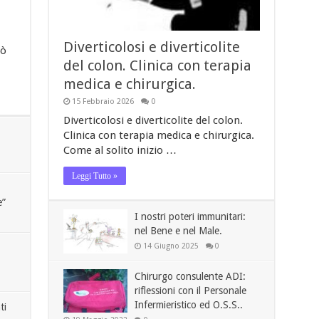
Diverticolosi e diverticolite
iò
del colon. Clinica con terapia
medica e chirurgica.
15 Febbraio 2026
0
Diverticolosi e diverticolite del colon.
Clinica con terapia medica e chirurgica.
Come al solito inizio …
Leggi Tutto »
e”
I nostri poteri immunitari:
nel Bene e nel Male.
14 Giugno 2025
0
Chirurgo consulente ADI:
riflessioni con il Personale
Infermieristico ed O.S.S..
ti