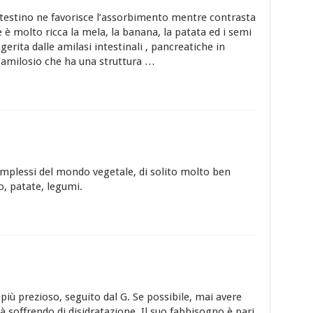
intestino ne favorisce l’assorbimento mentre contrasta
 è molto ricca la mela, la banana, la patata ed i semi
gerita dalle amilasi intestinali , pancreatiche in
ll’amilosio che ha una struttura …
complessi del mondo vegetale, di solito molto ben
so, patate, legumi.
 più prezioso, seguito dal G. Se possibile, mai avere
ià soffrendo di disidratazione. Il suo fabbisogno è pari