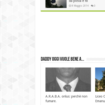
da posta e fb
8 Maggio 2014
0
daddy oggi vuole bene a...
ico “Vittorio
le 19 “C” della sal
I”, Lanciano
spettanza