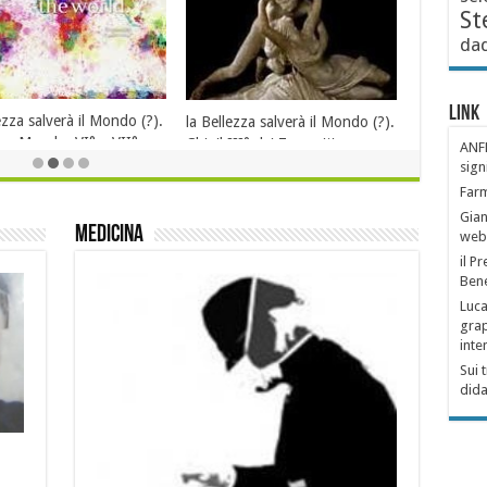
St
da
La Bellezza salverà il Mondo?
Perchè questo studio? il I° di 7
La Bellezza salverà il Mondo
).
quesiti.
(?): frammenti in divenire (da fb
Link
e posta)
3 Dicembre 2013
ANFF
28 Novembre 2013
sign
Farm
Gian
medicina
web
il P
Bene
Luca
grap
inte
Sui 
dida