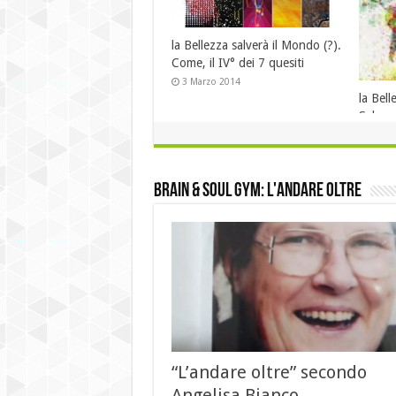
la Bellezza salverà il Mondo (?
Cosa è la bellezza? il II° dei 7
ndo (?).
la Bellezza salverà il Mondo (?).
quesiti
VII°
Chi, il III° dei 7 quesiti
4 Dicembre 2013
7 Dicembre 2013
brain & soul gym: l'andare oltre
“L’andare oltre” secondo
Angelisa Bianco