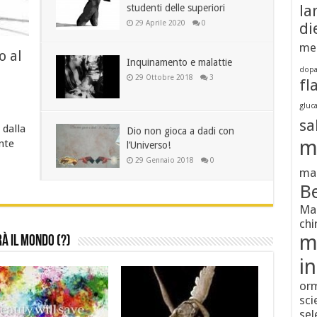
studenti delle superiori
la
29 Aprile 2020
0
di
med
o al
Inquinamento e malattie
dopa
a
29 Ottobre 2018
3
fl
gluc
sa
 dalla
Dio non gioca a dadi con
m
nte
l’Universo!
29 Gennaio 2018
0
ma
Be
Mau
chi
m
à il Mondo (?)
in
orm
sci
sel