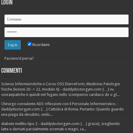
Login
Ricordami
Password persa?
Commenti
Scienze Infermieristiche e Corso OSS DierreForm, Medicina: Patologie
fisiche (lezioni 20 -> 22, modulo 6) - daddydoctorgym.com: […] vv.
sovraepatiche e quindi nel fegato nello scompenso cardiaco dx o gl...
Chirurgo consulente ADI: riflessioni con il Personale Infermieristico. -
daddydoctorgym.com: […] Cattolica di Roma. Pertanto: Quando guardo
una piaga da decubito, vedo...
diabete mellito tipo 2 - daddydoctorgym.com: […] grassi), scegliendo
latte e derivati parzialmente scremati o magri, ca...