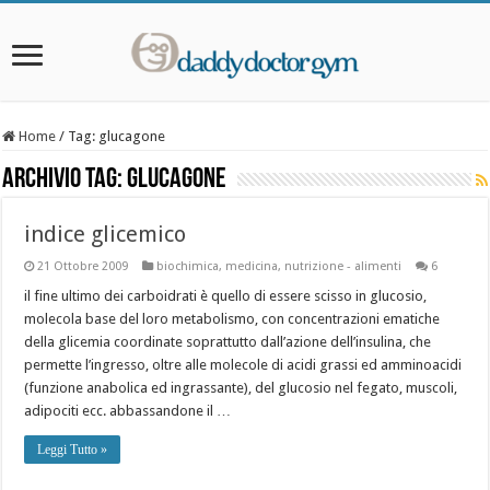
Home
/
Tag:
glucagone
Archivio Tag:
glucagone
indice glicemico
21 Ottobre 2009
biochimica
,
medicina
,
nutrizione - alimenti
6
il fine ultimo dei carboidrati è quello di essere scisso in glucosio,
molecola base del loro metabolismo, con concentrazioni ematiche
della glicemia coordinate soprattutto dall’azione dell’insulina, che
permette l’ingresso, oltre alle molecole di acidi grassi ed amminoacidi
(funzione anabolica ed ingrassante), del glucosio nel fegato, muscoli,
adipociti ecc. abbassandone il …
Leggi Tutto »