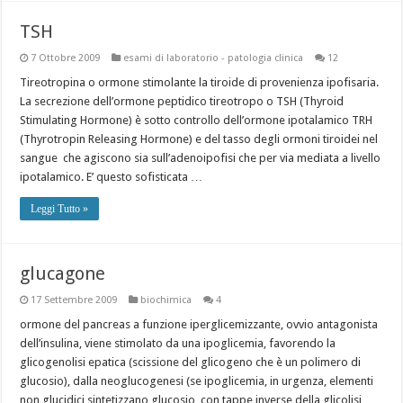
TSH
7 Ottobre 2009
esami di laboratorio - patologia clinica
12
Tireotropina o ormone stimolante la tiroide di provenienza ipofisaria.
La secrezione dell’ormone peptidico tireotropo o TSH (Thyroid
Stimulating Hormone) è sotto controllo dell’ormone ipotalamico TRH
(Thyrotropin Releasing Hormone) e del tasso degli ormoni tiroidei nel
sangue che agiscono sia sull’adenoipofisi che per via mediata a livello
ipotalamico. E’ questo sofisticata …
Leggi Tutto »
glucagone
17 Settembre 2009
biochimica
4
ormone del pancreas a funzione iperglicemizzante, ovvio antagonista
dell’insulina, viene stimolato da una ipoglicemia, favorendo la
glicogenolisi epatica (scissione del glicogeno che è un polimero di
glucosio), dalla neoglucogenesi (se ipoglicemia, in urgenza, elementi
non glucidici sintetizzano glucosio, con tappe inverse della glicolisi