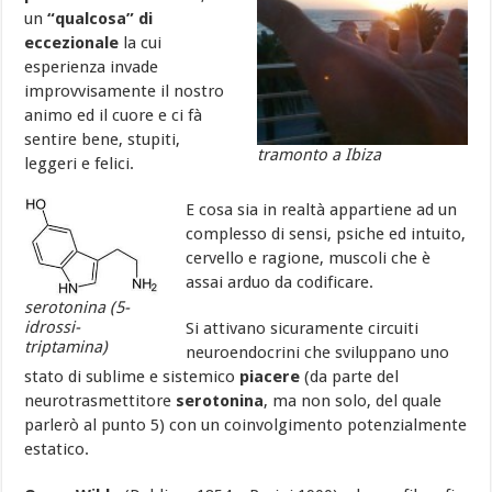
un
“qualcosa” di
eccezionale
la cui
esperienza invade
improvvisamente il nostro
animo ed il cuore e ci fà
sentire bene, stupiti,
tramonto a Ibiza
leggeri e felici.
E cosa sia in realtà appartiene ad un
complesso di sensi, psiche ed intuito,
cervello e ragione, muscoli che è
assai arduo da codificare.
serotonina (5-
idrossi-
Si attivano sicuramente circuiti
triptamina)
neuroendocrini che sviluppano uno
stato di sublime e sistemico
piacere
(da parte del
neurotrasmettitore
serotonina
, ma non solo, del quale
parlerò al punto 5) con un coinvolgimento potenzialmente
estatico.