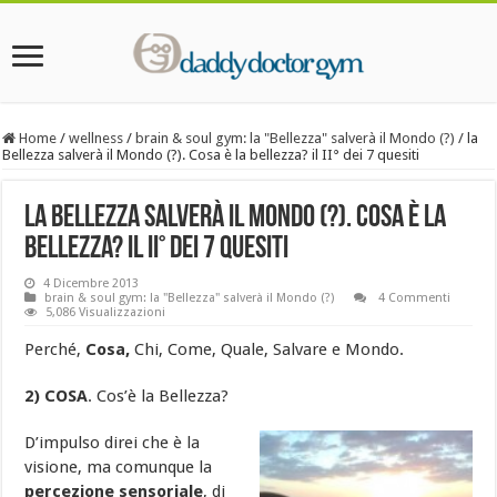
Home
/
wellness
/
brain & soul gym: la "Bellezza" salverà il Mondo (?)
/
la
Bellezza salverà il Mondo (?). Cosa è la bellezza? il II° dei 7 quesiti
la Bellezza salverà il Mondo (?). Cosa è la
bellezza? il II° dei 7 quesiti
4 Dicembre 2013
brain & soul gym: la "Bellezza" salverà il Mondo (?)
4 Commenti
5,086 Visualizzazioni
Perché,
Cosa,
Chi, Come, Quale, Salvare e Mondo.
2) COSA
. Cos’è la Bellezza?
D’impulso direi che è la
visione, ma comunque la
percezione sensoriale
, di