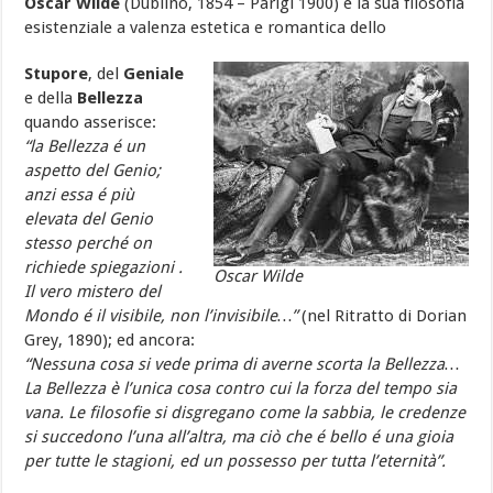
Oscar Wilde
(Dublino, 1854 – Parigi 1900) e la sua filosofia
esistenziale a valenza estetica e romantica dello
Stupore
, del
Geniale
e della
Bellezza
quando asserisce:
“la Bellezza é un
aspetto del Genio;
anzi essa é più
elevata del Genio
stesso perché on
richiede spiegazioni .
Oscar Wilde
Il vero mistero del
Mondo é il visibile, non l’invisibile…”
(nel Ritratto di Dorian
Grey, 1890); ed ancora:
“
Nessuna cosa si vede prima di averne scorta la Bellezza…
La Bellezza è l’unica cosa contro cui la forza del tempo sia
vana. Le filosofie si disgregano come la sabbia, le credenze
si succedono l’una all’altra, ma ciò che é bello é una gioia
per tutte le stagioni, ed un possesso per tutta l’eternità”.