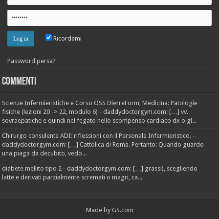
Ricordami
Password persa?
Commenti
Scienze Infermieristiche e Corso OSS DierreForm, Medicina: Patologie
fisiche (lezioni 20 -> 22, modulo 6) - daddydoctorgym.com: […] vv.
sovraepatiche e quindi nel fegato nello scompenso cardiaco dx o gl...
Chirurgo consulente ADI: riflessioni con il Personale Infermieristico. -
daddydoctorgym.com: […] Cattolica di Roma. Pertanto: Quando guardo
una piaga da decubito, vedo...
diabete mellito tipo 2 - daddydoctorgym.com: […] grassi), scegliendo
latte e derivati parzialmente scremati o magri, ca...
Made by
GS.com