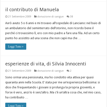
il contributo di Manuela
21 Settembre 2009
donazione di sangue
38
Avrò avuto 5 o 6 anni e mi trovavo all’ospedale di Lanciano: nel buio di
un ambulatorio del seminterrato dell’otorino, non ricordo bene il
perché ci trovassimo lì, ero con mio padre a fare una fila. Ad un certo
punto ho assistito ad una scena che non capii ma che …
Leggi Tutto »
esperienze di vita, di Silvia Innocenti
21 Settembre 2009
donazione di sangue
2
Sono ormai una pensionata, ma ho condotto vita attiva per quasi
quaranta anni nella Scuola. E’ stata per me un’esperienza bellissima: si
dice che frequentando i giovani si prolunga la propria gioventù, e
forse è vero, anzi lo è senz’altro. Ma c’è un’altra cosa che, nel mio caso,
ha contribuito …
Leggi Tutto »