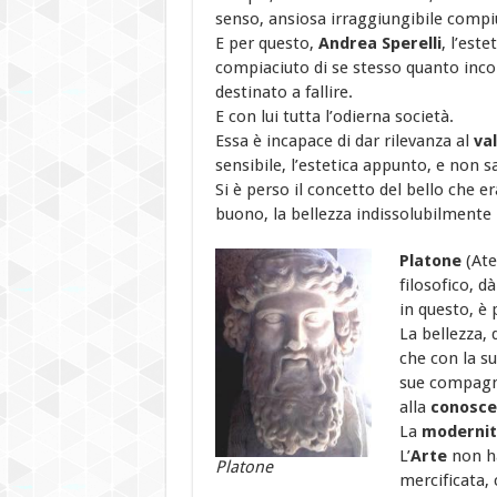
senso, ansiosa irraggiungibile compi
E per questo,
Andrea Sperelli
, l’est
compiaciuto di se stesso quanto inco
destinato a fallire.
E con lui tutta l’odierna società.
Essa è incapace di dar rilevanza al
va
sensibile, l’estetica appunto, e non s
Si è perso il concetto del bello che er
buono, la bellezza indissolubilmente l
Platone
(Ate
filosofico, d
in questo, è
La bellezza, 
che con la su
sue compagne
alla
conosce
La
modernit
L’
Arte
non ha
Platone
mercificata, 