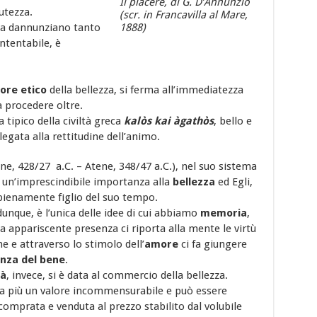
Il piacere, di G. D’Annunzio
utezza.
(scr. in Francavilla al Mare,
eta dannunziano tanto
1888)
ntentabile, è
lore etico
della bellezza, si ferma all’immediatezza
a procedere oltre.
a tipico della civiltà greca
kalòs kai àgathòs
, bello e
egata alla rettitudine dell’animo.
ne, 428/27 a.C. – Atene, 348/47 a.C.), nel suo sistema
à un’imprescindibile importanza alla
bellezza
ed Egli,
 pienamente figlio del suo tempo.
dunque, è l’unica delle idee di cui abbiamo
memoria
,
a appariscente presenza ci riporta alla mente le virtù
 e attraverso lo stimolo dell’
amore
ci fa giungere
nza del bene
.
à
, invece, si è data al commercio della bellezza.
 più un valore incommensurabile e può essere
comprata e venduta al prezzo stabilito dal volubile