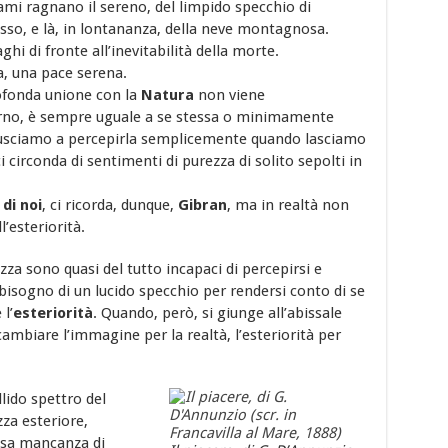
 rami ragnano il sereno, del limpido specchio di
sso, e là, in lontananza, della neve montagnosa.
hi di fronte all’inevitabilità della morte.
sa, una pace serena.
rofonda unione con la
Natura
non viene
iorno, è sempre uguale a se stessa o minimamente
iusciamo a percepirla semplicemente quando lasciamo
 circonda di sentimenti di purezza di solito sepolti in
.
di noi
, ci ricorda, dunque,
Gibran
, ma in realtà non
’esteriorità.
zza sono quasi del tutto incapaci di percepirsi e
sogno di un lucido specchio per rendersi conto di se
 l’
esteriorità
. Quando, però, si giunge all’abissale
cambiare l’immagine per la realtà, l’esteriorità per
llido spettro del
zza esteriore,
nosa mancanza di