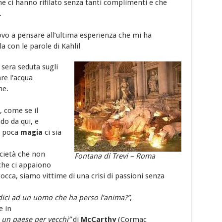
che ci hanno rifilato senza tanti complimenti e che
.
ovo a pensare all’ultima esperienza che mi ha
a con le parole di Kahlil
 sera seduta sugli
are l’acqua
ne.
, come se il
do da qui, e
a poca
magia
ci sia
ocietà che non
Fontana di Trevi – Roma
 che ci appaiono
 tocca, siamo vittime di una crisi di passioni senza
dici ad un uomo che ha perso l’anima?”
,
e in
 un paese per vecchi”
di
McCarthy
(Cormac