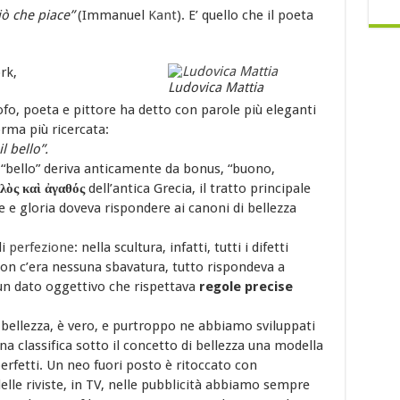
iò che piace”
(Immanuel
Kant
). E’ quello che il poeta
rk,
Ludovica Mattia
sofo, poeta e pittore ha detto con parole più eleganti
orma più ricercata:
l bello”.
 “bello” deriva anticamente da bonus, “buono,
λὸς καὶ ἀγαθός
dell’antica Grecia, il tratto principale
 e gloria doveva rispondere ai canoni di bellezza
di
perfezione
: nella scultura, infatti, tutti i difetti
non c’era nessuna sbavatura, tutto rispondeva a
un dato oggettivo che rispettava
regole precise
bellezza, è vero, e purtroppo ne abbiamo sviluppati
rna classifica sotto il concetto di bellezza una modella
erfetti. Un neo fuori posto è ritoccato con
elle riviste, in TV, nelle pubblicità abbiamo sempre