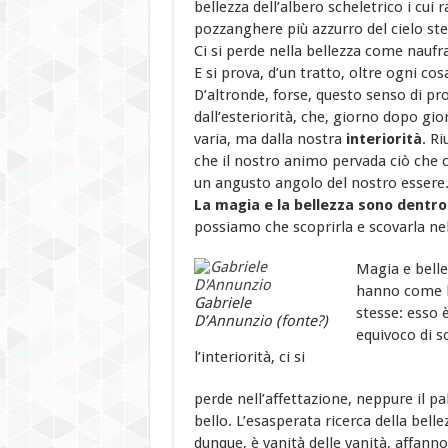
bellezza dell’albero scheletrico i cui
pozzanghere più azzurro del cielo ste
Ci si perde nella bellezza come naufrag
E si prova, d’un tratto, oltre ogni co
D’altronde, forse, questo senso di p
dall’esteriorità, che, giorno dopo g
varia, ma dalla nostra
interiorità
. R
che il nostro animo pervada ciò che ci
un angusto angolo del nostro essere
La magia e la bellezza sono dentro 
possiamo che scoprirla e scovarla nell
Magia e belle
hanno come bi
Gabriele
stesse: esso è
D’Annunzio (fonte?)
equivoco di s
l’interiorità, ci si
perde nell’affettazione, neppure il pa
bello. L’esasperata ricerca della belle
dunque, è vanità delle vanità, affan