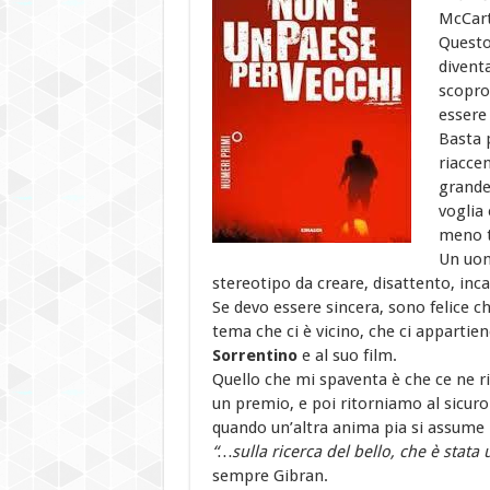
McCart
Questo
diventa
scopron
essere 
Basta p
riaccen
grande
voglia 
meno te
Un uom
stereotipo da creare, disattento, inc
Se devo essere sincera, sono felice c
tema che ci è vicino, che ci appartie
Sorrentino
e al suo film.
Quello che mi spaventa è che ce ne 
un premio, e poi ritorniamo al sicuro 
quando un’altra anima pia si assume il
“…sulla ricerca del bello, che è stata
sempre Gibran.