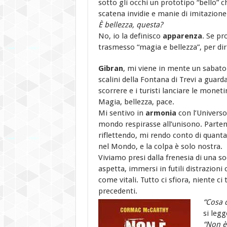
sotto gli occhi un prototipo “bello” 
scatena invidie e manie di imitazione
È bellezza, questa?
No, io la definisco
apparenza
. Se pr
trasmesso “magia e bellezza”, per dirl
Gibran
, mi viene in mente un sabato
scalini della Fontana di Trevi a guard
scorrere e i turisti lanciare le moneti
Magia, bellezza, pace.
Mi sentivo in
armonia
con l’Universo
mondo respirasse all’unisono. Parten
riflettendo, mi rendo conto di quant
nel Mondo, e la colpa è solo nostra.
Viviamo presi dalla frenesia di una s
aspetta, immersi in futili distrazioni
come vitali. Tutto ci sfiora, niente ci
precedenti.
“Cosa 
si legg
“Non è