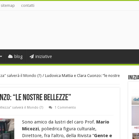
sitemap
contatti
blog
iniziative
zza" salverà il Mondo (?)
/
Ludovica Mattia e Clara Cuonzo: “le nostre
Inizi
nzo: “le nostre Bellezze”
llezza" salverà il Mondo (?)
1 Commento
Sono amico da lustri del caro Prof.
Mario
Micozzi
, poliedrica figura culturale,
Direttore, fra l’altro, della Rivista “
Gente e