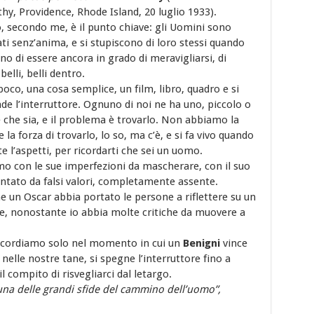
hy, Providence, Rhode Island, 20 luglio 1933).
, secondo me, è il punto chiave: gli Uomini sono
ti senz’anima, e si stupiscono di loro stessi quando
o di essere ancora in grado di meravigliarsi, di
belli, belli dentro.
oco, una cosa semplice, un film, libro, quadro e si
de l’interruttore. Ognuno di noi ne ha uno, piccolo o
 che sia, e il problema è trovarlo. Non abbiamo la
e la forza di trovarlo, lo so, ma c’è, e si fa vivo quando
 l’aspetti, per ricordarti che sei un uomo.
o con le sue imperfezioni da mascherare, con il suo
antato da falsi valori, completamente assente.
he un Oscar abbia portato le persone a riflettere su un
ne, nonostante io abbia molte critiche da muovere a
ricordiamo solo nel momento in cui un
Benigni
vince
nelle nostre tane, si spegne l’interruttore fino a
 compito di risvegliarci dal letargo.
 una delle grandi sfide del cammino dell’uomo”,