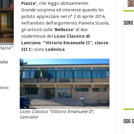
Piazza
“, che leggo abitualmente.
Grande sorpresa ed interesse quando ho
potuto apprezzare nel n° 2 di aprile 2014,
nell’ambito dell’argomento Pianeta Scuola,
Sono
gli articoli sulla “
Bellezza
” di due
studentesse del
Liceo Classico di
Lanciano “Vittorio Emanuele II”
,
classe
iazza”
III C:
sono
Ludovica
alla
voro:
Liceo Classico “Vittorio Emanuele II”,
Lanciano
ddg S