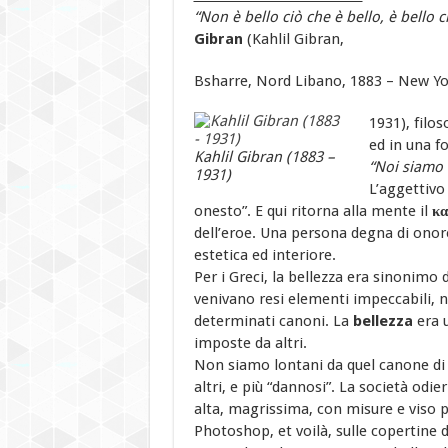
“Non è bello ciò che è bello, è bello c
Gibran
(Kahlil Gibran,
Bsharre, Nord Libano, 1883 – New Yo
1931), filo
ed in una f
Kahlil Gibran (1883 –
“Noi siamo i
1931)
L’aggettivo
onesto”. E qui ritorna alla mente il
κα
dell’eroe. Una persona degna di onore
estetica ed interiore.
Per i Greci, la bellezza era sinonimo 
venivano resi elementi impeccabili, 
determinati canoni. La
bellezza
era 
imposte da altri.
Non siamo lontani da quel canone di 
altri, e più “dannosi”. La società odie
alta, magrissima, con misure e viso p
Photoshop, et voilà, sulle copertine d