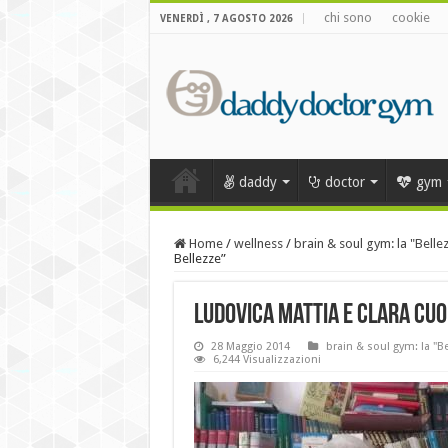
chi sono
cookie
VENERDÌ , 7 AGOSTO 2026
daddy
doctor
gym
Home
/
wellness
/
brain & soul gym: la "Belle
Bellezze”
Ludovica Mattia e Clara Cuo
28 Maggio 2014
brain & soul gym: la "Be
6,244 Visualizzazioni