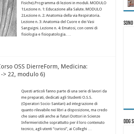
Fisiche).Programma di lezioni in moduli. MODULO
1:Lezione n. 1: Educazione alla Salute. MODULO
2:Lezione n. 2: Anatomia della via Respiratoria.
Lezione n. 3: Anatomia del Cuore e dei Vasi
Sono
Sanguigni. Lezione n. 4: Ematosi, con cenni di
fisiologia e fisiopatologia. …
 Corso OSS DierreForm, Medicina:
0 -> 22, modulo 6)
Questi articoli fanno parte di una serie di lavori da
me preparati, dedicati agli Studenti O.S.S.
(Operatori Socio-Sanitari) ad integrazione di
quanto rilevabile nei libri a disposizione, ma credo
che siano utili anche ai futuri Dottori in Scienze
ddg S
Infermieristiche soprattutto per il loro contenuto
tecnico, agli utenti “curiosi”, ai Colleghi …