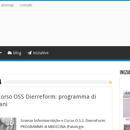
sitemap
contatti
blog
iniziative
Inizi
a
 Corso OSS Dierreform: programma di
ani
Scienze Infermieristiche e Corso O.S.S. DierreForm:
PROGRAMMA di MEDICINA (Patologie