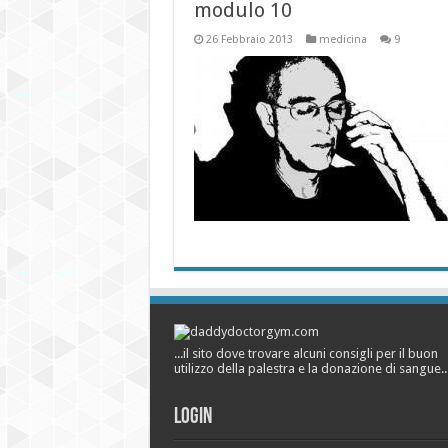
modulo 10
26 Febbraio 2013
medicina
9
...il sito dove trovare alcuni consigli per il buon
utilizzo della palestra e la donazione di sangue..
Login