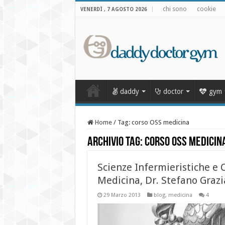
chi sono
cookie
VENERDÌ , 7 AGOSTO 2026
daddy
doctor
gym
Home
/
Tag:
corso OSS medicina
Archivio Tag:
corso OSS medicin
Scienze Infermieristiche e
Medicina, Dr. Stefano Grazi
29 Marzo 2013
blog
,
medicina
4