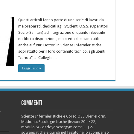
Questi articoli fanno parte di una serie di lavori da
me preparati, dedicati agli Studenti O.S.S. (Operatori
Socio-Sanitari) ad integrazione di quanto rilevabile
nei libri a disposizione, ma credo che siano utili
anche ai futuri Dottori in Scienze Infermieristiche
soprattutto per il loro contenuto tecnico, agli utenti
“curiosi”, ai Colleghi …
Leggi Tutto »
Commenti
.
Scienze Infermieristiche e Corso OSS DierreForm,
Medicina: Patologie fisiche (lezioni 20 -> 22,
modulo 6) - daddydoctorgym.com: […] vv.
sovraepatiche e quindi nel fegato nello scompenso