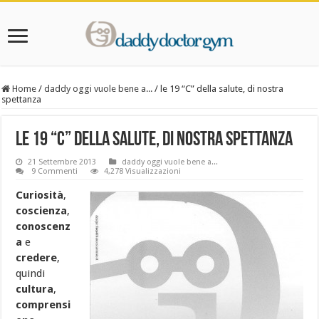
Home
/
daddy oggi vuole bene a...
/
le 19 “C” della salute, di nostra
spettanza
le 19 “C” della salute, di nostra spettanza
21 Settembre 2013
daddy oggi vuole bene a...
9 Commenti
4,278 Visualizzazioni
Curiosità
,
coscienza
,
conoscenz
a
e
credere
,
quindi
cultura
,
comprensi