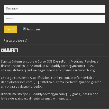
Ricordami
Password persa?
Commenti
Scienze Infermieristiche e Corso OSS DierreForm, Medicina: Patologie
fisiche (lezioni 20 -> 22, modulo 6) - daddydoctorgym.com: […] vv.
sovraepatiche e quindi nel fegato nello scompenso cardiaco dx o gl...
Chirurgo consulente ADI: riflessioni con il Personale Infermieristico. -
daddydoctorgym.com: […] Cattolica di Roma. Pertanto: Quando guardo
una piaga da decubito, vedo...
diabete mellito tipo 2 - daddydoctorgym.com: […] grassi), scegliendo
latte e derivati parzialmente scremati o magri, ca...