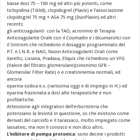
basse dosi 75 – 100 mg ed altri più potenti, come
ticlopidina (Tiklid), clopidogrel (Plavix) e l’associazione
clopidogrel 75 mg + ASA 75 mg (DuoPlavin) ed altri
recenti;
gli anticoagulanti con la TAO, acronimo di Terapia
Anticoagulante Orale con il Coumadin e i dicumarolici con
il Sintrom che richiedono il dosaggio programmato del
P.T. e I.N.R. e NAO, Nuovi Anticoagulanti Orali come
Xarelto, Lixiana, Pradaxa, Eliquis che richiedono un VFG
(Valore del filtrato glomerulare)(sinonimo GFR –
Glomerular Filter Rate) o e creatininemia normali, ed
ancora
eparina sodica e.v. (rarissima oggi e di impiego in H.) ed
eparina frazionata a dosi alte terapeutiche e non
profilattiche.
Attenzione agli integratori dell’erboristeria che
potenziano la lesività in questione, so che esistono come
derivati del carciofo e il tarassaco, molto impiegato come
lassativo, ma non li conosco e non dico altro.
L’inibitore di pompa protonica
: sono decine i prodotti