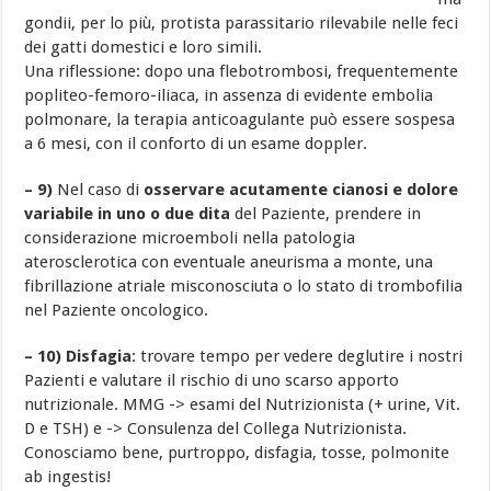
gondii, per lo più, protista parassitario rilevabile nelle feci
dei gatti domestici e loro simili.
Una riflessione: dopo una flebotrombosi, frequentemente
popliteo-femoro-iliaca, in assenza di evidente embolia
polmonare, la terapia anticoagulante può essere sospesa
a 6 mesi, con il conforto di un esame doppler.
– 9)
Nel caso di
osservare acutamente cianosi e dolore
variabile in uno o due dita
del Paziente, prendere in
considerazione microemboli nella patologia
aterosclerotica con eventuale aneurisma a monte, una
fibrillazione atriale misconosciuta o lo stato di trombofilia
nel Paziente oncologico.
– 10) Disfagia
: trovare tempo per vedere deglutire i nostri
Pazienti e valutare il rischio di uno scarso apporto
nutrizionale. MMG -> esami del Nutrizionista (+ urine, Vit.
D e TSH) e -> Consulenza del Collega Nutrizionista.
Conosciamo bene, purtroppo, disfagia, tosse, polmonite
ab ingestis!