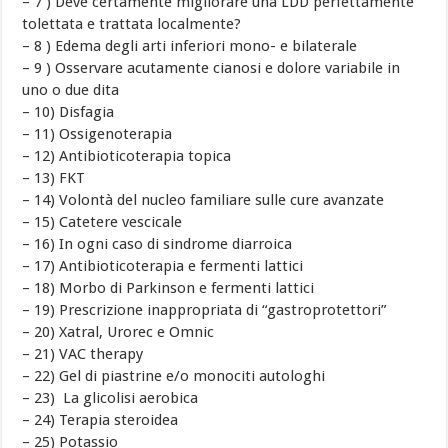
– 7 ) Deve certamente migliorare una LDD perfettamente
tolettata e trattata localmente?
– 8 ) Edema degli arti inferiori mono- e bilaterale
– 9 ) Osservare acutamente cianosi e dolore variabile in
uno o due dita
– 10) Disfagia
– 11) Ossigenoterapia
– 12) Antibioticoterapia topica
– 13) FKT
– 14) Volontà del nucleo familiare sulle cure avanzate
– 15) Catetere vescicale
– 16) In ogni caso di sindrome diarroica
– 17) Antibioticoterapia e fermenti lattici
– 18) Morbo di Parkinson e fermenti lattici
– 19) Prescrizione inappropriata di “gastroprotettori”
– 20) Xatral, Urorec e Omnic
– 21) VAC therapy
– 22) Gel di piastrine e/o monociti autologhi
– 23) La glicolisi aerobica
– 24) Terapia steroidea
– 25) Potassio