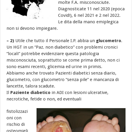
molte F.A. misconosciute.
Diagnosticate 11 nel 2020 (epoca
Covid!), 6 nel 2021 e 2 nel 2022.
Le dita della mano emiplegica
non si devono impiegare.
– 2)
Utile che tutto il Personale I.P. abbia un
glucometro
.
Un HGT in un “Paz. non diabetico” con problemi cronici
“locali” potrebbe evidenziare questa patologia
misconosciuta, soprattutto se come prima detto, non ci
sono esami recenti, glicemia ed
urine i
n primis.
Abbiamo anche trovato Pazienti diabetici senza diario,
glucometro, con glucometro “senza pile” e mancanza di
lancette, talora scadute.
Il
Paziente diabetico
in ADI con lesioni ulcerative,
necrotiche, fetide o non, ed eventuali
fistolizzazi
oni con
rischio di
osteomieli