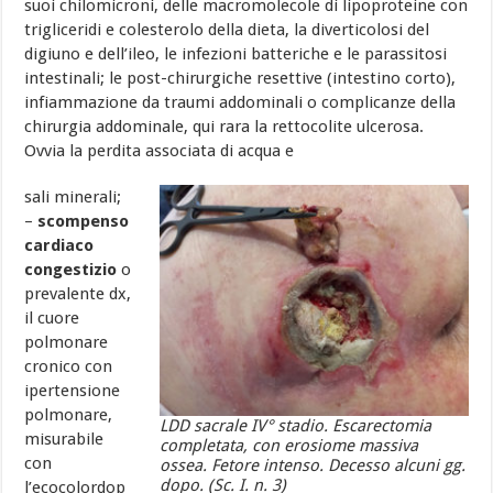
suoi chilomicroni, delle macromolecole di lipoproteine con
trigliceridi e colesterolo della dieta, la diverticolosi del
digiuno e dell’ileo, le infezioni batteriche e le parassitosi
intestinali; le post-chirurgiche resettive (intestino corto),
infiammazione da traumi addominali o complicanze della
chirurgia addominale, qui rara la rettocolite ulcerosa.
Ovvia la perdita associata di acqua e
sali minerali;
–
scompenso
cardiaco
congestizio
o
prevalente dx,
il cuore
polmonare
cronico con
ipertensione
polmonare,
LDD sacrale IV° stadio. Escarectomia
misurabile
completata, con erosiome massiva
con
ossea. Fetore intenso. Decesso alcuni gg.
dopo. (Sc. I. n. 3)
l’ecocolordop