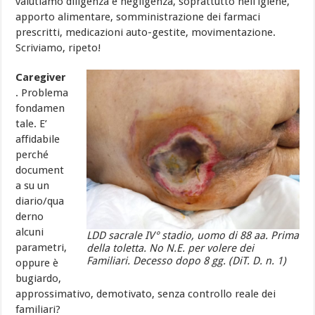
valutiamo diligenza e negligenza, soprattutto nell’igiene,
apporto alimentare, somministrazione dei farmaci
prescritti, medicazioni auto-gestite, movimentazione.
Scriviamo, ripeto!
Caregiver
. Problema
fondamen
tale. E’
affidabile
perché
document
a su un
diario/qua
derno
alcuni
LDD sacrale IV° stadio, uomo di 88 aa. Prima
parametri,
della toletta. No N.E. per volere dei
Familiari. Decesso dopo 8 gg. (DiT. D. n. 1)
oppure è
bugiardo,
approssimativo, demotivato, senza controllo reale dei
familiari?