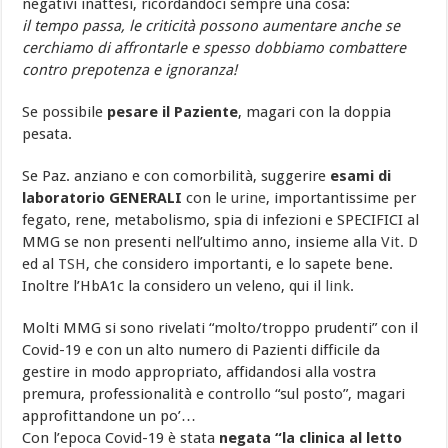
negativi inattesi, ricordandoci sempre una cosa:
il tempo passa, le criticità possono aumentare anche se
cerchiamo di affrontarle e spesso dobbiamo combattere
contro prepotenza e ignoranza!
Se possibile
pesare il Paziente
, magari con la doppia
pesata.
Se Paz. anziano e con comorbilità, suggerire
esami di
laboratorio GENERALI
con le
urine
, importantissime per
fegato, rene, metabolismo, spia di infezioni e SPECIFICI al
MMG se non presenti nell’ultimo anno, insieme alla
Vit. D
ed al
TSH
, che considero importanti, e lo sapete bene.
Inoltre l’HbA1c la considero un veleno, qui il
link
.
Molti MMG si sono rivelati “molto/troppo prudenti” con il
Covid-19 e con un alto numero di Pazienti difficile da
gestire in modo appropriato, affidandosi alla vostra
premura, professionalità e controllo “sul posto”, magari
approfittandone un po’…
Con l’epoca Covid-19 è stata
negata “la clinica al letto