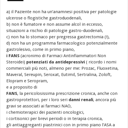
a) il Paziente non ha un’anamnesi positiva per patologie
ulcerose o flogistiche gastroduodenali,
b) non è fumatore e non assume alcol in eccesso,
situazioni a rischio di patologie gastro-duodenali,
c) non ha lo stomaco per pregressa gastrectomia (!),
d) non ha un programma farmacologico potenzialmente
gastrolesivo, come in primo piano,
i FANS
(acronimo di Farmaci Antinfiammatori Non
Steroidei)
potenziati da antidepressivi
( ricordo i nomi
commerciali più noti, almeno per me: Prozac, Fluoxetina,
Maveral, Sereupin, Seroxat, Eutimil, Sertralina, Zoloft,
Elopram e Seropram,
e a proposito di
FANS
, la pericolosissima prescrizione cronica, anche con
gastroprotettori, per i loro seri
danni renali
, ancora più
gravi se associati ai farmaci NAO,
i chemioterapici dei pazienti oncologici,
i cortisonici per brevi periodi o in terapia cronica,
gli antiaggreganti piastrinici con in primo piano l’ASA a