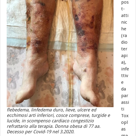
pos
t-
atti
nic
he
(ra
dio
ter
api
a),
infe
ttiv
e
da
par
assi
ti
flebedema, linfedema duro, lieve, ulcere ed
ecchimosi arti inferiori, cosce comprese, turgide e
Tox
lucide, in scompenso cardiaco congestizio
opl
refrattario alla terapia. Donna obesa di 77 aa.
as
Decesso per Covid-19 nel 3.2020.
ma