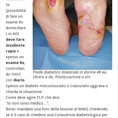
te
(possibilità
di fare un
esame Rx
domiciliare
) in ADI
deve fare
insulinote
rapia
e
spesso un
esame Rx
,
controllan
Piede diabetico bilaterale in donna 48 aa.
do l’HGT
Ulcera a dx, fistolizzazione a sin.
con
diario
.
Spesso un diabete misconosciuto o trascurato aggrava o
ritarda la situazione.
Come deve agire l’I.P. che dice
“io non sono medico…”.
Bene: mandate una foto della lesione al MMG chiedendo
se è il caso di chiedere una Consulenza diabetologica per