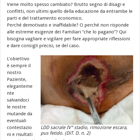
Viene molto spesso cambiato? Brutto segno di disagi e
conflitti, non ultimi quello della educazione da entrambe le
parti e del trattamento economico.
Perché demotivato e inaffidabile? O perché non risponde
alle estreme esigenze dei Familiari “che lo pagano”? Qui
bisogna vagliare e vigilare per fare appropriate riflessioni
e dare consigli precisi, se del caso.
L’obiettivo
è sempre il
nostro
Paziente,
eleganteme
nte
salvandoci
le nostre
mutande da
eventuali
LDD sacrale IV° stadio, rimozione escara,
contestazio
pus fetido. (DiT. D. n. 2)
ni e risultati