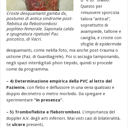
II° e III° stadio.
Questo per
rimuovere sporcizia
Croste desquamanti gamba dx,
postumo di antica sindrome post-
talora “antica!”,
flebitica da flebotrombosi
soprattutto di
popliteo-femorale. Saponata calda
avampiede, tallone e
e spugnatura ripetute! Paz.
caviglia, e croste con
psicotico, di Vacri.
sfoglie di epidermide
desquamanti, come neklla foto, ma anche post-trauma o
ustione (Paz. di Guardiagrele). Poi si asciuga tamponando,
negli spazi interdigitali phon tiepido, quindi si procede
come da programma.
– 4) Determinazione empirica della PVC al letto del
Paziente
, con flebo e deflussore in una vena qualsiasi e
doppio decimetro o metro morbido. Da spiegare e
sperimentare
“in presenza”
.
– 5) Tromboflebite e flebotrombosi
. L’importanza del
doppler A.V. degli arti inferiori. Mai visti casi di bilateralità.
Se
ulcere
presenti,