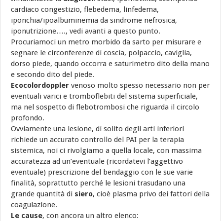
cardiaco congestizio, flebedema, linfedema,
iponchia/ipoalbuminemia da sindrome nefrosica,
iponutrizione…., vedi avanti a questo punto.
Procuriamoci un metro morbido da sarto per misurare e
segnare le circonferenze di coscia, polpaccio, caviglia,
dorso piede, quando occorra e saturimetro dito della mano
e secondo dito del piede.
Ecocolordoppler
venoso molto spesso necessario non per
eventuali varici e tromboflebiti del sistema superficiale,
ma nel sospetto di flebotrombosi che riguarda il circolo
profondo.
Ovviamente una lesione, di solito degli arti inferiori
richiede un accurato controllo del PAI per la terapia
sistemica, noi ci rivolgiamo a quella locale, con massima
accuratezza ad un’eventuale (ricordatevi l’aggettivo
eventuale) prescrizione del bendaggio con le sue varie
finalità, soprattutto perché le lesioni trasudano una
grande quantità di
siero
, cioè plasma privo dei fattori della
coagulazione.
Le cause
, con ancora un altro elenco: