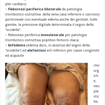
pler cardiaco;
–
flebostasi periferica bilaterale
da patologia
trombotico-ostruttiva della vena cava inferiore o carcinosi
peritoneale con eventuale edema anche dei genitali. Sulle
gambe, la pressione digitale determinata il segno della
“scodella”.
– flebostasi periferica
monolaterale
per patologia
trombotico-ostruttiva popliteo-femoro-iliaca;
–
linfedema
(edema duro, in assenza del segno della
“scodella”) ed
elefantiasi
arti inferiori per cause congenite
ed acquisite
chir
urg
ich
e,
neo
pla
stic
he,