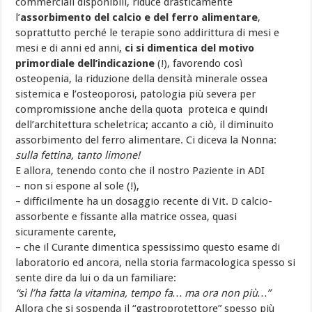
commerciali disponibili, riduce drasticamente
l’
assorbimento del calcio e del ferro alimentare
,
soprattutto perché le terapie sono addirittura di mesi e
mesi e di anni ed anni,
ci si dimentica del motivo
primordiale dell’indicazione
(!), favorendo così
osteopenia, la riduzione della densità minerale ossea
sistemica e l’osteoporosi, patologia più severa per
compromissione anche della quota proteica e quindi
dell’architettura scheletrica; accanto a ciò, il diminuito
assorbimento del ferro alimentare. Ci diceva la Nonna:
sulla fettina, tanto limone!
E allora, tenendo conto che il nostro Paziente in ADI
– non si espone al sole (!),
– difficilmente ha un dosaggio recente di Vit. D calcio-
assorbente e fissante alla matrice ossea, quasi
sicuramente carente,
– che il Curante dimentica spessissimo questo esame di
laboratorio ed ancora, nella storia farmacologica spesso si
sente dire da lui o da un familiare:
“sì l’ha fatta la vitamina, tempo fa… ma ora non più…”
Allora che si sospenda il “gastroprotettore” spesso più