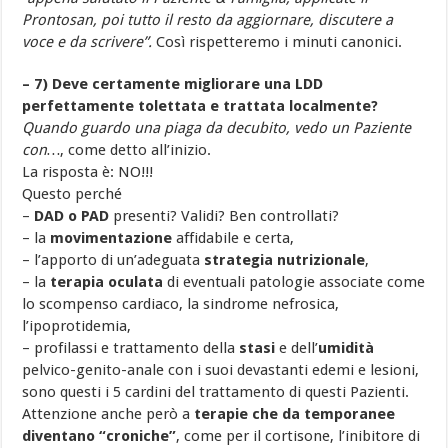
Prontosan, poi tutto il resto da aggiornare,
discutere a
voce e da scrivere”.
Così rispetteremo i minuti canonici.
– 7) Deve certamente migliorare una LDD
perfettamente tolettata e trattata localmente?
Quando guardo una piaga da decubito, vedo un Paziente
con…
, come detto all’inizio.
La risposta è: NO!!!
Questo perché
–
DAD o PAD
presenti? Validi? Ben controllati?
– la
movimentazione
affidabile e certa,
– l’apporto di un’adeguata
strategia nutrizionale
,
– la
terapia
oculata
di eventuali patologie associate come
lo scompenso cardiaco, la sindrome nefrosica,
l’ipoprotidemia,
– profilassi e trattamento della
stasi
e dell’
umidità
pelvico-genito-anale con i suoi devastanti edemi e lesioni,
sono questi i 5 cardini del trattamento di questi Pazienti.
Attenzione anche però a
terapie che da temporanee
diventano “croniche”
, come per il cortisone, l’inibitore di