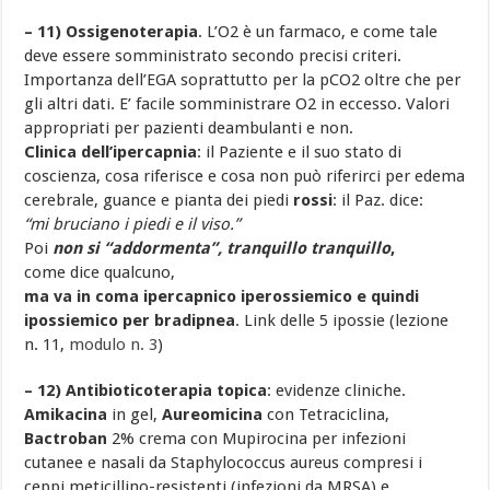
– 11) Ossigenoterapia
. L’O2 è un farmaco, e come tale
deve essere somministrato secondo precisi criteri.
Importanza dell’EGA soprattutto per la pCO2 oltre che per
gli altri dati. E’ facile somministrare O2 in eccesso. Valori
appropriati per pazienti deambulanti e non.
Clinica dell’ipercapnia
: il Paziente e il suo stato di
coscienza, cosa riferisce e cosa non può riferirci per edema
cerebrale, guance e pianta dei piedi
rossi
: il Paz. dice:
“mi bruciano i piedi e il viso.”
Poi
non si “addormenta”, tranquillo tranquillo
,
come dice qualcuno,
ma va in coma ipercapnico iperossiemico e quindi
ipossiemico per bradipnea
. Link delle 5 ipossie (lezione
n. 11,
modulo n. 3
)
– 12) Antibioticoterapia topica
: evidenze cliniche.
Amikacina
in gel,
Aureomicina
con Tetraciclina,
Bactroban
2% crema con Mupirocina per infezioni
cutanee e nasali da Staphylococcus aureus compresi i
ceppi meticillino-resistenti (infezioni da MRSA) e