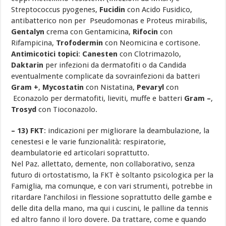
Streptococcus pyogenes,
Fucidin
con Acido Fusidico,
antibatterico non per Pseudomonas e Proteus mirabilis,
Gentalyn
crema con Gentamicina,
Rifocin
con
Rifampicina,
Trofodermin
con Neomicina e cortisone.
Antimicotici topici
:
Canesten
con Clotrimazolo,
Daktarin
per infezioni da dermatofiti o da Candida
eventualmente complicate da sovrainfezioni da batteri
Gram +
,
Mycostatin
con Nistatina,
Pevaryl
con
Econazolo per dermatofiti, lieviti, muffe e batteri
Gram –
,
Trosyd
con Tioconazolo.
– 13) FKT
: indicazioni per migliorare la deambulazione, la
cenestesi e le varie funzionalità: respiratorie,
deambulatorie ed articolari soprattutto.
Nel Paz. allettato, demente, non collaborativo, senza
futuro di ortostatismo, la FKT è soltanto psicologica per la
Famiglia, ma comunque, e con vari strumenti, potrebbe in
ritardare l’anchilosi in flessione soprattutto delle gambe e
delle dita della mano, ma qui i cuscini, le palline da tennis
ed altro fanno il loro dovere. Da trattare, come e quando