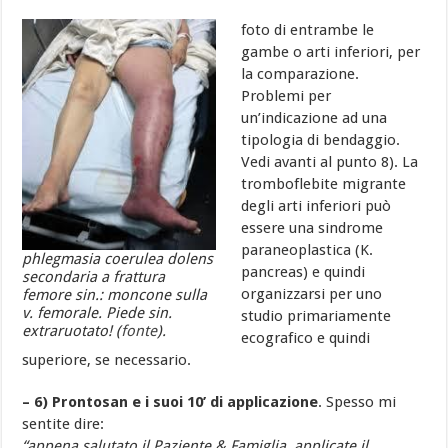
foto di entrambe le
gambe o arti inferiori, per
la comparazione.
Problemi per
un’indicazione ad una
tipologia di bendaggio.
Vedi avanti al punto 8). La
tromboflebite migrante
degli arti inferiori può
essere una sindrome
paraneoplastica (K.
phlegmasia coerulea dolens
pancreas) e quindi
secondaria a frattura
organizzarsi per uno
femore sin.: moncone sulla
v. femorale. Piede sin.
studio primariamente
extraruotato! (
fonte
).
ecografico e quindi
superiore, se necessario.
– 6) Prontosan
e i suoi 10’ di applicazione
. Spesso mi
sentite dire:
“appena salutato il Paziente & Famiglia, applicate il