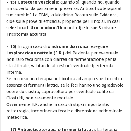
– 15) Catetere vescicale
: quando sì, quando no, quando
rimuoverlo: da parlarne in presenza. Antibioticoterapia al
suo cambio? La EBM, la Medicina Basata sulle Evidenze,
cioè sulle prove di efficacia, propende per il no; sì, in casi
selezionati.
Urocondom
(Urocontrol) e le sue 3 misure.
Tricotomia accurata.
– 16)
In ogni caso di
sindrome diarroica
, eseguire
l’
esplorazione rettale (E.R.)
del Paziente per eventuale
non raro fecaloma con diarrea da fermentazione per la
stasi fecale, valutando altresì un’eventuale ipertermia
interna.
Se in corso una terapia antibiotica ad ampio spettro ed in
assenza di fermenti lattici, se le feci hanno uno sgradevole
odore dolciastro, coprocoltura per eventuale colite da
Clostridi, non raramente mortale.
Ovviamente E.R. anche in caso di stipsi importante,
rettorragia, incontinenza fecale e distensione addominale
meteorica.
– 17) Antibioticoterapia e fermenti lattici
. La terapia