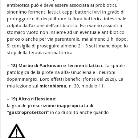
antibiotica può e deve essere associata ai probiotici,
sinonimo fermenti lattici, ceppi batterici vivi in grado di
proteggere e di riequilibrare la flora batterica intestinale
colpita dall’azione dell’antibiotico. Essi vanno assunti a
stomaco vuoto non insieme ad un eventuale antibiotico
per os o anche per via parenterale, ma almeno 3 h. dopo.
Si consiglia di proseguire almeno 2 – 3 settimane dopo lo
stop della terapia antibatterica.
– 18) Morbo di Parkinson e fermenti lattici
. La spirale
patologica della proteina alfa-sinucleina e i neuroni
dopaminergici. Loro effetti benefici (
fonte
del 2020). La
mia lezione sul
microbioma
, n. 30,
modulo 11
.
– 19) Altra riflessione
:
la grande
prescrizione inappropriata di
“gastroprotettori
” in cp di solito anche quando