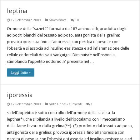
leptina
17 Settembre 2009
biochimica
10
Ormone della “sazietà” formato da 167 aminoacidi, prodotto dagli
adipociti bianchi del tessuto adiposo, antagonista della grelina:
provoca iporessia fino all’anoressia con perdita di peso. > con
l’obesità e si associa ad insulino-resistenza e ad infiammazione delle
cellule endoteliali dei vasi sanguigni. Diminuisce nell’insonnia,
stimolando l’appetito notturno. E’ presente nel …
Leggi Tutto »
iporessia
17 Settembre 2009
nutrizione - alimenti
1
< dell’appetito: è sotto controllo dell’ormone della sazietà la
leptina(*), che si bilancia a livello dell’ipotalamo con il meccanismo
della fame favorito dalla grelina(**). (*) prodotto dal tessuto adiposo,
antagonista della grelina: provoca iporessia fino all’anoressia con
perdita di peso. > con l’obesità e si associa ad insulino-resistenza e ad