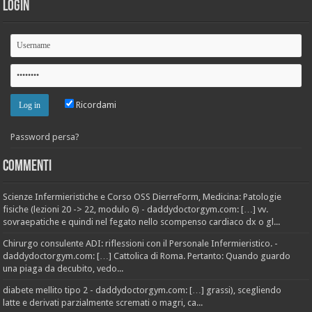
Login
Ricordami
Password persa?
Commenti
Scienze Infermieristiche e Corso OSS DierreForm, Medicina: Patologie
fisiche (lezioni 20 -> 22, modulo 6) - daddydoctorgym.com: […] vv.
sovraepatiche e quindi nel fegato nello scompenso cardiaco dx o gl...
Chirurgo consulente ADI: riflessioni con il Personale Infermieristico. -
daddydoctorgym.com: […] Cattolica di Roma. Pertanto: Quando guardo
una piaga da decubito, vedo...
diabete mellito tipo 2 - daddydoctorgym.com: […] grassi), scegliendo
latte e derivati parzialmente scremati o magri, ca...