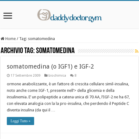
Home
/
Tag:
somatomedina
Archivio Tag:
somatomedina
somatomedina (o IGF1) e IGF-2
17 Settembre 2009
biochimica
8
ormone anabolizzante, è un fattore di crescita cellulare simil-insulina,
noto anche come IGF-1, presente nell’> della glicemia e della
insulinemia. E’ un polipeptide a catena unica di 70 AA, l’IGF-2 ne ha 67,
con elevata analogia con la la pro-insulina, che perdendo il Peptide C
diventa insulina (da qui il …
Leggi Tutto »