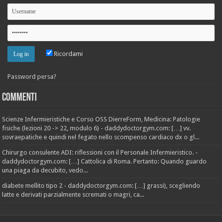
Ricordami
Password persa?
Commenti
Scienze Infermieristiche e Corso OSS DierreForm, Medicina: Patologie
fisiche (lezioni 20 -> 22, modulo 6) - daddydoctorgym.com: […] vv.
sovraepatiche e quindi nel fegato nello scompenso cardiaco dx o gl...
Chirurgo consulente ADI: riflessioni con il Personale Infermieristico. -
daddydoctorgym.com: […] Cattolica di Roma. Pertanto: Quando guardo
una piaga da decubito, vedo...
diabete mellito tipo 2 - daddydoctorgym.com: […] grassi), scegliendo
latte e derivati parzialmente scremati o magri, ca...