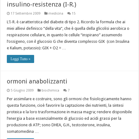
insulino-resistenza (I-R.)
17 Settembre 2009
medicina
15
L‘I-R. è caratteristica del diabete di tipo 2. Ricordo la formula che ai
miei allievi definisco “della vita“, che è quella della glicolisi aerobica o
respirazione cellulare, in quanto le cellule “inspirano” assumendo
l’ossigeno, con il glucosio G che diventa complesso GIK (con Insulina
e Kalium, potassio): GIK + O2 = …
Leggi Tutto »
ormoni anabolizzanti
5 Giugno 2009
biochimica
7
Per assimilare e costruire, sono gli ormoni che fisiologicamente hanno
questa funzione, cioè favorire la captazione dei nutrienti, la sintesi
proteica e la loro trasformazione in massa magra; rendere disponibile
l’energia a base essenzialmente di glucosio ed acidi grassi per la
produzione di ATP; sono DHEA, G.H., testosterone, insulina,
somatomedina …