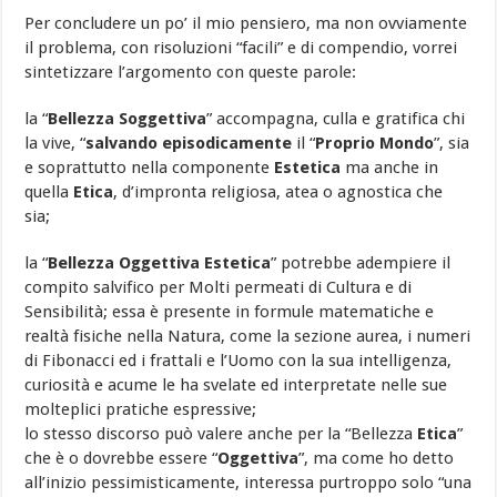
Per concludere un po’ il mio pensiero, ma non ovviamente
il problema, con risoluzioni “facili” e di compendio, vorrei
sintetizzare l’argomento con queste parole:
la “
Bellezza Soggettiva
” accompagna, culla e gratifica chi
la vive, “
salvando episodicamente
il “
Proprio Mondo
”, sia
e soprattutto nella componente
Estetica
ma anche in
quella
Etica
, d’impronta religiosa, atea o agnostica che
sia;
la “
Bellezza Oggettiva Estetica
” potrebbe adempiere il
compito salvifico per Molti permeati di Cultura e di
Sensibilità; essa è presente in formule matematiche e
realtà fisiche nella Natura, come la sezione aurea, i numeri
di Fibonacci ed i frattali e l’Uomo con la sua intelligenza,
curiosità e acume le ha svelate ed interpretate nelle sue
molteplici pratiche espressive;
lo stesso discorso può valere anche per la “Bellezza
Etica
”
che è o dovrebbe essere “
Oggettiva
”, ma come ho detto
all’inizio pessimisticamente, interessa purtroppo solo “una