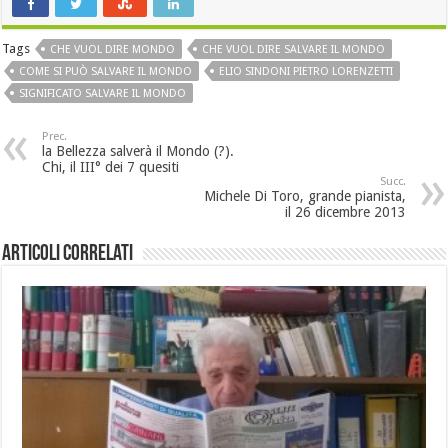
Tags
CHE VUOL DIRE MONDO
CHE VUOL DIRE SALVARE IL MONDO
COME SI PUÒ SALVARE IL MONDO
ELIO SINDONI PIETRO LORENZETTI
SIGNIFICATO SALVARE IL MONDO
Prec.
la Bellezza salverà il Mondo (?).
Chi, il III° dei 7 quesiti
Succ.
Michele Di Toro, grande pianista,
il 26 dicembre 2013
Articoli Correlati