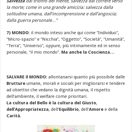
Salvezza
dal trionfo del niente, salvezza dal correre verso
la morte; come in una grande amicizia: salvezza dalla
solitudine umana, dall’incomprensione e dall’angoscia;
dalla guerra personale…”
7) MONDO
: il mondo inteso anche qui come “Individuo”,
“Micro-spazio” e “Nicchia”, “Oggetto”, “Società”, “Umanità”,
“Terra”, “Universo”, oppure, più intimamente ed in senso
personale, “il mio mondo”.
Ma anche la Coscienza…
SALVARE il MONDO:
allontanarsi quanto più possibile dalle
Brutture
umane, morali e sociali per migliorarsi e tendere
ad obiettivi che vedano la dignità umana, il rispetto
dell’ambiente, il welfare come prioritari.
La cultura del Bello è la cultura del Giusto
,
dell’Appropriatezza
, dell’
Equilibrio
, dell’
Amore
e della
Carità
.