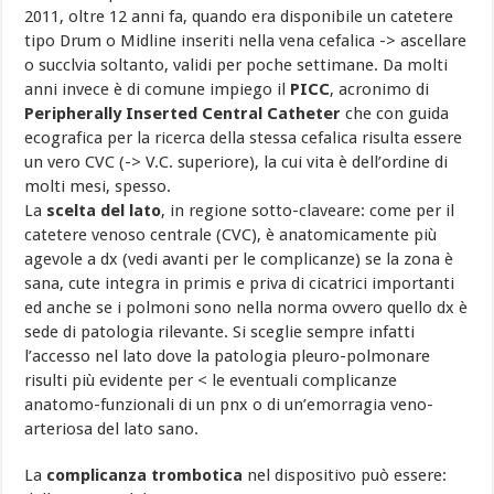
2011, oltre 12 anni fa, quando era disponibile un catetere
tipo Drum o Midline inseriti nella vena cefalica -> ascellare
o succlvia soltanto, validi per poche settimane. Da molti
anni invece è di comune impiego il
PICC
, acronimo di
P
eripherally Inserted Central Catheter
che con guida
ecografica per la ricerca della stessa cefalica risulta essere
un vero CVC (-> V.C. superiore), la cui vita è dell’ordine di
molti mesi, spesso.
La
scelta del lato
, in regione sotto-claveare: come per il
catetere venoso centrale (CVC), è anatomicamente più
agevole a dx (vedi avanti per le complicanze) se la zona è
sana, cute integra in primis e priva di cicatrici importanti
ed anche se i polmoni sono nella norma ovvero quello dx è
sede di patologia rilevante. Si sceglie sempre infatti
l’accesso nel lato dove la patologia pleuro-polmonare
risulti più evidente per < le eventuali complicanze
anatomo-funzionali di un pnx o di un’emorragia veno-
arteriosa del lato sano.
La
complicanza trombotica
nel dispositivo può essere: