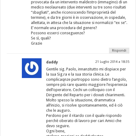
provocata da un intervento maldestro (immagino) di un
medico neolaureato (due interventi su tre sono risultati
“sbagliati”, anche riconoscendo l’improprietà del
termine), e da tre giorni è in osservazione, in ospedale,
allettata, in attesa che la situazione si normalizzi “ex se”.
E’ normale una procedura del genere?
Possono esserci conseguenze?
Se sì, quali?
Grazie
Rispondi
daddy
21 Luglio 2014 a 18:35
Gentile sig. Paolo, innanzitutto mi dispiace per
la sua Sig.ra e la sua storia clinica. Le
complicaqnze purtroppo sono dietro l’angolo,
sempre più rare quanto maggiore l’esperienza
dell’operatore. Cechi un colloquio con il
Dirigente del Reparto per i dovuti chiarimenti.
Molto spesso la situazione, drammatica
all’inizio, si risolve spontaneamente, ed è ciò
che le auguro.
Perdono per il ritardo con il quale rispondo
perchè oberato di lavoro per cari Amici che
devo seguire.
Ogni bene,