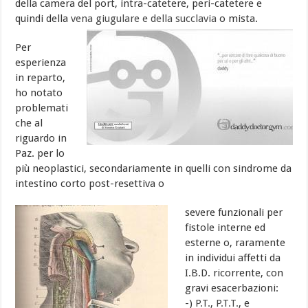
della camera del port, intra-catetere, peri-catetere e
quindi della
vena giugulare e della succlavia
o mista.
Per
esperienza
in reparto,
ho notato
problemati
che al
riguardo in
Paz. per lo
più neoplastici, secondariamente in quelli con sindrome da
intestino corto post-resettiva o
severe funzionali per
fistole interne ed
esterne o, raramente
in individui affetti da
I.B.D. ricorrente, con
gravi esacerbazioni:
-)
P.T.
,
P.T.T.
, e