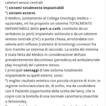
cateteri venosi centrali:
°)
sistemi totalmente impiantabili
°)
sistemi esterni
.
Il Medico, (unitamente al Collega Oncologo medico –
opzionale), mi ha proposto un sistema TOTALMENTE
IMPIANTABILE detto
port-a-cath
, costituito da un
serbatoio (o port) impiantato sottocute e da un catetere
venoso centrale (CVC) a punta chiusa, arrotondata con
valvola anti-reflusso (catetere di Groshong) connessi fra
loro tramite un sistema di raccordo. La scelta del sistema
è stata fatta dal Medico in considerazione dell’uso
prevalentemente discontinuo (periodico) ed ambulatoriale
(day Hospital) del catetere stesso.
I principali
vantaggi
di tale sistema totalmente
impiantabile su quelli esterni, sono:
°) miglior risultato estetico con piccola cicatrice di 4 cm. in
regione sottoclavicolare dx, di solito, ma da condividere
con il Paziente (opportunità della scelta del lato), che si
copre con la bretella di una normale canottiera (maschile
o femminile),