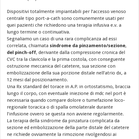
Dispositivi totalmente impiantabili per l’accesso venoso
centrale tipo port-a-cath sono comunemente usati per
quei pazienti che richiedono una terapia infusiva e.v. a
lungo termine o continuativa.
Segnaliamo un caso di una rara complicanza ad essi
correlata, chiamata
sindrome da pinzamento/sezione
,
del pinch-off
, derivante dalla compressione cronica del
CVC tra la clavicola e la prima costola, con conseguente
ostruzione meccanica del catetere, sua sezione con
embolizzazione della sua porzione distale nell’atrio dx, a
12 mesi dal posizionamento.
Una Rx standard del torace in A.P. in ortostatismo, braccia
lungo il corpo, con eventuale iniezione di mdc nel port è
necessaria quando compare dolore o tumefazione loco-
regionale toracica o di spalla omolaterale durante
l’infusione ovvero se questa non avviene regolarmente.
La terapia della sindrome da pinzatura complicata da
sezione ed embolizzazione della parte distale del catetere
ne richiede ovviamente la rimozione rivolgendosi ai