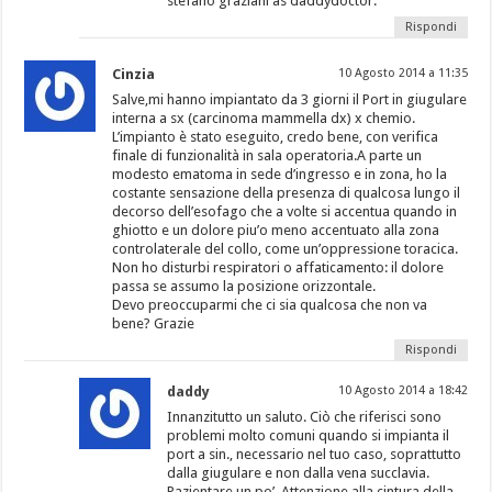
stefano graziani as daddydoctor.
Rispondi
Cinzia
10 Agosto 2014 a 11:35
Salve,mi hanno impiantato da 3 giorni il Port in giugulare
interna a sx (carcinoma mammella dx) x chemio.
L’impianto è stato eseguito, credo bene, con verifica
finale di funzionalità in sala operatoria.A parte un
modesto ematoma in sede d’ingresso e in zona, ho la
costante sensazione della presenza di qualcosa lungo il
decorso dell’esofago che a volte si accentua quando in
ghiotto e un dolore piu’o meno accentuato alla zona
controlaterale del collo, come un’oppressione toracica.
Non ho disturbi respiratori o affaticamento: il dolore
passa se assumo la posizione orizzontale.
Devo preoccuparmi che ci sia qualcosa che non va
bene? Grazie
Rispondi
daddy
10 Agosto 2014 a 18:42
Innanzitutto un saluto. Ciò che riferisci sono
problemi molto comuni quando si impianta il
port a sin., necessario nel tuo caso, soprattutto
dalla giugulare e non dalla vena succlavia.
Pazientare un po’. Attenzione alla cintura della