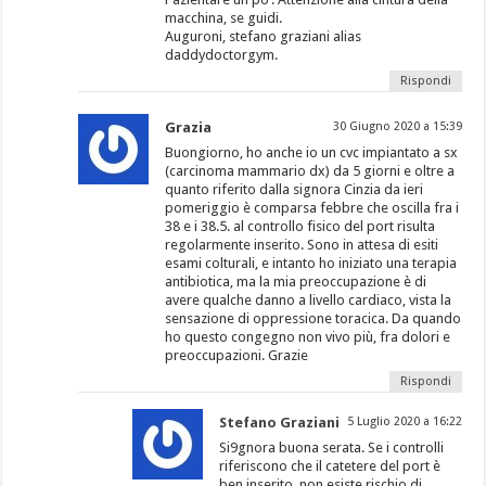
macchina, se guidi.
Auguroni, stefano graziani alias
daddydoctorgym.
Rispondi
Grazia
30 Giugno 2020 a 15:39
Buongiorno, ho anche io un cvc impiantato a sx
(carcinoma mammario dx) da 5 giorni e oltre a
quanto riferito dalla signora Cinzia da ieri
pomeriggio è comparsa febbre che oscilla fra i
38 e i 38.5. al controllo fisico del port risulta
regolarmente inserito. Sono in attesa di esiti
esami colturali, e intanto ho iniziato una terapia
antibiotica, ma la mia preoccupazione è di
avere qualche danno a livello cardiaco, vista la
sensazione di oppressione toracica. Da quando
ho questo congegno non vivo più, fra dolori e
preoccupazioni. Grazie
Rispondi
Stefano Graziani
5 Luglio 2020 a 16:22
Si9gnora buona serata. Se i controlli
riferiscono che il catetere del port è
ben inserito, non esiste rischio di