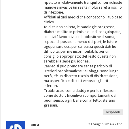
ripetuto è relativamente tranquillo, non richiede
manovre invasive (in realtà molto rare) a rischio
di infezione.
Affidati ai tuoi medici che conoscono il tuo caso
clinico.
Io di te non so l’età, le patologie pregresse,
diabete mellito in primis e quindi coagulopatie,
le attività lavorative ed hobbistiche, il soma,
l’epoca di posizionamento del port, le future
agopunture ecc. per cui senza questi dati ho
difficoltà, per me insormontabili, per un
consiglio appropriato; del resto questa non
sarebbe la sede più idonea.
L’aereo si può prendere senza pericolo di
ulteriori problematiche.Se i viaggi sono lunghi
però, c’è un discreto rischio di disidratazione,
ma aspecifico e di stasi venosa agli arti
inferiori.
Ti abbraccio come daddy e per le riflessioni
come doctor. Incentivo i comportamenti del
buon senso, ogni bene con affetto, stefano
graziani.
Rispondi
laura
23 Giugno 2014 a 21:51