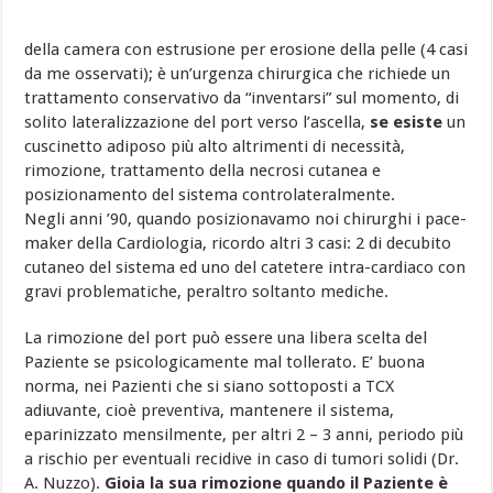
della camera con estrusione per erosione della pelle (4 casi
da me osservati); è un’urgenza chirurgica che richiede un
trattamento conservativo da “inventarsi” sul momento, di
solito lateralizzazione del port verso l’ascella,
se esiste
un
cuscinetto adiposo più alto altrimenti di necessità,
rimozione, trattamento della necrosi cutanea e
posizionamento del sistema controlateralmente.
Negli anni ’90, quando posizionavamo noi chirurghi i pace-
maker della Cardiologia, ricordo altri 3 casi: 2 di decubito
cutaneo del sistema ed uno del catetere intra-cardiaco con
gravi problematiche, peraltro soltanto mediche.
La rimozione del port può essere una libera scelta del
Paziente se psicologicamente mal tollerato. E’ buona
norma, nei Pazienti che si siano sottoposti a TCX
adiuvante, cioè preventiva, mantenere il sistema,
eparinizzato mensilmente, per altri 2 – 3 anni, periodo più
a rischio per eventuali recidive in caso di tumori solidi (Dr.
A. Nuzzo).
Gioia la sua rimozione quando il Paziente è