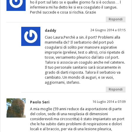
ho il port sul lato sx e qualke giorno fa si è occluso… l
infermiera mi ha detto ke si era coagulato il sangue.
Perché succede e cosa si rischia. Grazie
Rispondi
daddy
24 Giugno 2014 a 07:15
Ciao Laura.Perchè a sin. il port? Problemi alla
mammella dx? Il serbatorio del port può
coagularsi di solito per manovre aspirative
improprie (prelievi, test o altro), crisi ripetute di
tosse, versamento pleurico dal lato col port.
Talora si associa un coagulo anche nel catetere.
Il tuo personale sanitario sarà sicuramente in
grado di darti risposta. Talora il serbatoio va
cambiato. Un mondo di auguri, e se vuoi,
aggiornami, stefano.
Rispondi
Paolo Seri
16 Luglio 2014 a 07:09
A mia moglie (59 anni reduce da asportazione di parte
del colon, sede di una neoplasia di dimensioni
considerevoli ma circoscritta) è stato impiantato un port
che le ha subito dato problemi di respirazione e dolori
locali e al braccio, per via di una lesione pleurica,