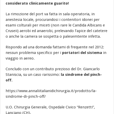
considerato clinicamente guarito!
La rimozione del port va fatta in sala operatoria, in
anestesia locale, procurandosi i contenitori idonei per
esami colturali per miceti (non rare le Candida Albicans e
Cruseii) aerobi ed anaerobi, prelevando l’apice del catetere
o anche la camera se sospetta o palesemtente infetta.
Rispondo ad una domanda fattami di frequente nel 2012:
nessun problema specifico per i
portatori del sistema
in
viaggio in aereo.
Concludo con un contributo prezioso del Dr. Giancarlo
Staniscia, su un caso rarissimo:
la sindrome del pinch-
off.
https://www.annaliitalianidichirurgia.it/prodotto/la-
sindrome-di-pinch-off/
U.O. Chirurgia Generale, Ospedale Civico “Renzetti”,
Lanciano (CH).