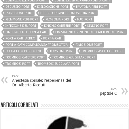
COMPLICANZE PORT A CATH
CONSENSO INFORMATO PORT A CATH
DECUBITO PORT
DISLOCAZIONE PORT
EMATOMA PERI-PORT
ESTRUSIONE PORT
FEBBRE ORIGINE SCONOSCIUTA PORT
FLEMMONE PERI-PORT
FLOGOMA PORT
FUO PORT
INFEZIONE DEL PORT
KINKING CATETERE PORT
KINKING PORT
PINCH-OFF DEL PORT A CATH
PINZAMENTO SEZIONE DEL CATETERE DEL PORT
PORT A CATH AEREO
PORT-A-CATH
PORT-A-CATH COMPLICANZA TROMBOTICA
RIMOZIONE PORT
SCELTA LATO PORT O CVC
TORSIONE PORT
TROMBOSI ASCELLARE PORT
TROMBOSI CATETERE PORT
TROMBOSI GIUGULARE PORT
TROMBOSI PORT
TROMBOSI SUCCLAVIA PORT
Prec.
Anestesia spinale: l’esperienza del
Dr. Alberto Ricciuti
Succ.
peptide C
Articoli Correlati