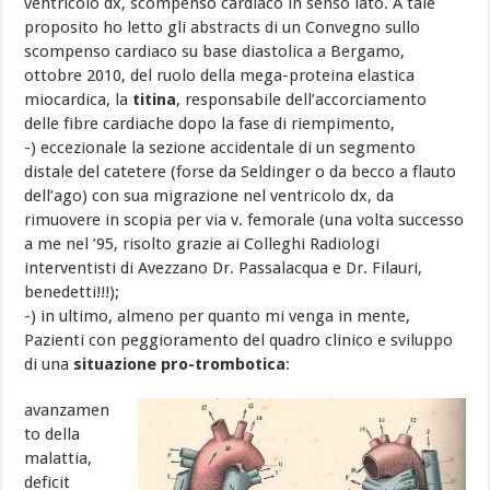
ventricolo dx, scompenso cardiaco in senso lato. A tale
proposito ho letto gli abstracts di un Convegno sullo
scompenso cardiaco su base diastolica a Bergamo,
ottobre 2010, del ruolo della mega-proteina elastica
miocardica, la
titina
, responsabile dell’accorciamento
delle fibre cardiache dopo la fase di riempimento,
-) eccezionale la sezione accidentale di un segmento
distale del catetere (forse da Seldinger o da becco a flauto
dell’ago) con sua migrazione nel ventricolo dx, da
rimuovere in scopia per via v. femorale (una volta successo
a me nel ’95, risolto grazie ai Colleghi Radiologi
interventisti di Avezzano Dr. Passalacqua e Dr. Filauri,
benedetti!!!);
-) in ultimo, almeno per quanto mi venga in mente,
Pazienti con peggioramento del quadro clinico e sviluppo
di una
situazione pro-trombotica
:
avanzamen
to della
malattia,
deficit