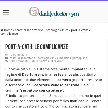
Home
/
esami di laboratorio - patologia clinica
/
port-a-cath: le
complicanze
port-a-cath: le complicanze
17 Marzo 2011
esami di laboratorio - patologia clinica
,
medicina
,
primopiano
20 Commenti
47,439 Visualizzazioni
Il port-a-cath è un sistema totalmente impiantabile in
regime di
Day Surgery
, in
anestesia locale
, costituito
dalla unione di due elementi: la
camera
(o port o reservoir
o serbatoio) ed il
catetere venoso centrale
. Da qui il
termine “
serbatoio con catetere
“.
E’ indicato per terapie > ai 3 mesi, ma anche meno in quei
Pazienti con accesso venoso periferico inaffidabile. Tenete
conto che questo articolo l’ho cominciato a scrivere nel