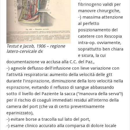
fibrinogeno
validi per
manovre chirurgiche,
-) massima attenzione
al perfetto
posizionamento del
catetere con Rxscopia
intra-op. ovviamente,
Testut e Jacob, 1906 – regione
soprattutto ben chiara
latero-cervicale dx
e sicura, la cui
documentazione va acclusa alla C.C. del Paz.,
-) agevole deflusso dell’infusione con lieve variazione con
l’attività respiratoria: aumento della velocità delle gtt
durante l’
inspirazione
, diminuzione della loro velocità nella
espirazione
, evitando il reflusso di sangue abbassando
sotto il livello del Paziente la sacca (“manovra della serva”!)
per il rischio di coaguli immediati residui all’interno della
camera del port (che va di certo preventivamente
eparinizzato),
-) evitare borse a tracolla sul lato del port,
-) esame clinico accurato alla comparsa di dolore locale