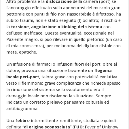
Altro problema è la
dislocazione
della camera (port) se
l’ancoraggio effettuato sulla aponeurosi del muscolo gran
pettorale con punti di filo non riassorbibile è difettoso, ha
subito traumi, non è stato eseguito (!) od altro; il rischio è
la
torsione, angolazione o kinking del sistema
con
deflusso inefficace. Questa eventualità, eccezionale nel
Paziente magro, si può rilevare in quello pletorico (
un caso
di mia conoscenza
), per melanoma del digiuno distale con
meta. epatiche.
Un’infusione di farmaci o infusioni fuori del port, oltre al
dolore, provoca una situazione favorente un
flogoma
locale peri-port
, talora grave con potenzialità evolutiva
verso il flemmone: grave complicanza che richiede spesso
la rimozione del sistema se lo svuotamento e/o il
drenaggio locale non risolvono la situazione. Sempre
indicato un corretto prelievo per esame colturale ed
antibiogramma.
Una
febbre
intermittente-remittente, studiata e quindi
definita “
di origine sconosciuta
” (
FUO
:
F
ever of
U
nknow