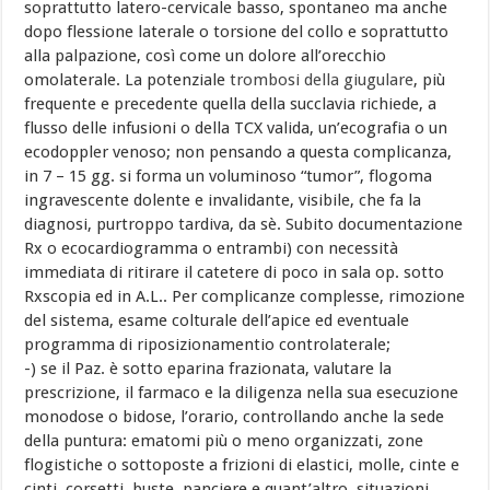
soprattutto latero-cervicale basso, spontaneo ma anche
dopo flessione laterale o torsione del collo e soprattutto
alla palpazione, così come un dolore all’orecchio
omolaterale. La potenziale
trombosi della giugulare
, più
frequente e precedente quella della succlavia richiede, a
flusso delle infusioni o della TCX valida, un’ecografia o un
ecodoppler venoso; non pensando a questa complicanza,
in 7 – 15 gg. si forma un voluminoso “tumor”, flogoma
ingravescente dolente e invalidante, visibile, che fa la
diagnosi, purtroppo tardiva, da sè. Subito documentazione
Rx o ecocardiogramma o entrambi) con necessità
immediata di ritirare il catetere di poco in sala op. sotto
Rxscopia ed in A.L.. Per complicanze complesse, rimozione
del sistema, esame colturale dell’apice ed eventuale
programma di riposizionamentio controlaterale;
-) se il Paz. è sotto eparina frazionata, valutare la
prescrizione, il farmaco e la diligenza nella sua esecuzione
monodose o bidose, l’orario, controllando anche la sede
della puntura: ematomi più o meno organizzati, zone
flogistiche o sottoposte a frizioni di elastici, molle, cinte e
cinti, corsetti, buste, panciere e quant’altro, situazioni