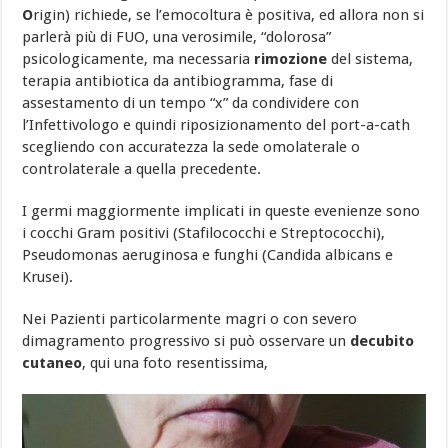
O
rigin) richiede, se l’emocoltura è positiva, ed allora non si
parlerà più di FUO, una verosimile, “dolorosa”
psicologicamente, ma necessaria
rimozione
del sistema,
terapia antibiotica da antibiogramma, fase di
assestamento di un tempo “x” da condividere con
l’Infettivologo e quindi riposizionamento del port-a-cath
scegliendo con accuratezza la sede omolaterale o
controlaterale a quella precedente.
I germi maggiormente implicati in queste evenienze sono
i cocchi Gram positivi (Stafilococchi e Streptococchi),
Pseudomonas aeruginosa e funghi (Candida albicans e
Krusei).
Nei Pazienti particolarmente magri o con severo
dimagramento progressivo si può osservare un
decubito
cutaneo
, qui una foto resentissima,