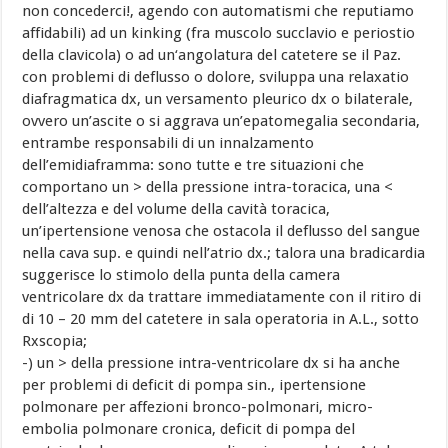
non concederci!, agendo con automatismi che reputiamo
affidabili) ad un kinking (fra muscolo succlavio e periostio
della clavicola) o ad un
‘
angolatura del catetere se il Paz.
con problemi di deflusso o dolore, sviluppa una relaxatio
diafragmatica dx, un versamento pleurico dx o bilaterale,
ovvero un’ascite o si aggrava un’epatomegalia secondaria,
entrambe responsabili di un innalzamento
dell’emidiaframma: sono tutte e tre situazioni che
comportano un > della pressione intra-toracica, una <
dell’altezza e del volume della cavità toracica,
un’ipertensione venosa che ostacola il deflusso del sangue
nella cava sup. e quindi nell’atrio dx.; talora una bradicardia
suggerisce lo stimolo della punta della camera
ventricolare dx da trattare immediatamente con il ritiro di
di 10 – 20 mm del catetere in sala operatoria in A.L., sotto
Rxscopia;
-) un > della pressione intra-ventricolare dx si ha anche
per problemi di deficit di pompa sin., ipertensione
polmonare per affezioni bronco-polmonari, micro-
embolia polmonare cronica, deficit di pompa del