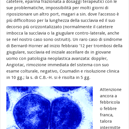
catetere, eparina frazionata a dosaggi terapeutici con le
sue problematiche, impossibilità per molti giorni di
riposizionare un altro port, magari a sin. dove l’accesso è
più difficoltoso per la lunghezza della succlavia ed il suo
decorso più orizzontalizzato (normalmente il catetere
imbocca la succlavia o la giugulare contro-laterale, anche
se nel nostro caso sono ostruiti). Un raro caso di sindrome
di Bernard-Horner ad inizio febbraio ’12 per trombosi della
giugulare, succlavia ed iniziale ascellare dx in giovane
uomo con patologia neoplastica avanzata: doppler,
Angiotac, rimozione immediata del sistema con suo
esame colturale, negativo, Coumadin e risoluzione clinica
in 10 gg.; la s. di C.B.-H. si è risolta in 5 gg.
Attenzione
ancora a
febbricola
o febbre
franca,
talora
intermitte