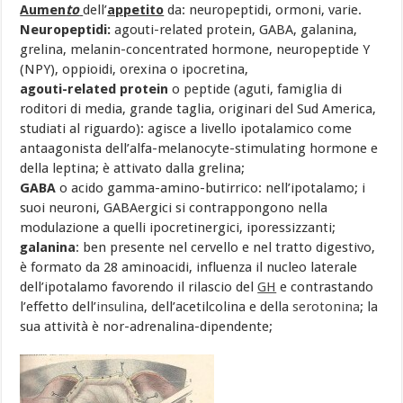
Aumen
to
dell’
appetito
da: neuropeptidi, ormoni, varie.
Neuropeptidi:
agouti-related protein, GABA, galanina,
grelina, melanin-concentrated hormone, neuropeptide Y
(NPY), oppioidi, orexina o ipocretina,
agouti
-related protein
o peptide (aguti, famiglia di
roditori di media, grande taglia, originari del Sud America,
studiati al riguardo): agisce a livello ipotalamico come
antaagonista dell’alfa-melanocyte-stimulating hormone e
della leptina; è attivato dalla grelina;
GABA
o acido gamma-amino-butirrico: nell’ipotalamo; i
suoi neuroni, GABAergici si contrappongono nella
modulazione a quelli ipocretinergici, iporessizzanti;
galanina
: ben presente nel cervello e nel tratto digestivo,
è formato da 28 aminoacidi, influenza il nucleo laterale
dell’ipotalamo favorendo il rilascio del
GH
e contrastando
l’effetto dell’
insulina
, dell’acetilcolina e della
serotonina
; la
sua attività è nor-adrenalina-dipendente;