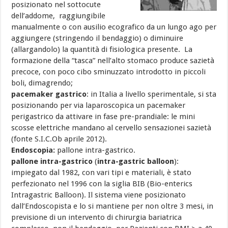
posizionato nel sottocute
dell’addome, raggiungibile
manualmente o con ausilio ecografico da un lungo ago per
aggiungere (stringendo il bendaggio) o diminuire
(allargandolo) la quantità di fisiologica presente. La
formazione della “tasca” nell’alto stomaco produce sazietà
precoce, con poco cibo sminuzzato introdotto in piccoli
boli, dimagrendo;
pacemaker gastrico
: in Italia a livello sperimentale, si sta
posizionando per via laparoscopica un pacemaker
perigastrico da attivare in fase pre-prandiale: le mini
scosse elettriche mandano al cervello sensazionei sazietà
(fonte S.I.C.Ob aprile 2012).
Endoscopia:
pallone intra-gastrico.
pallone intra-gastrico
(
intra-gastric balloon
):
impiegato dal 1982, con vari tipi e materiali, è stato
perfezionato nel 1996 con la siglia BIB (Bio-enterics
Intragastric Balloon). Il sistema viene posizionato
dall’Endoscopista e lo si mantiene per non oltre 3 mesi, in
previsione di un intervento di chirurgia bariatrica