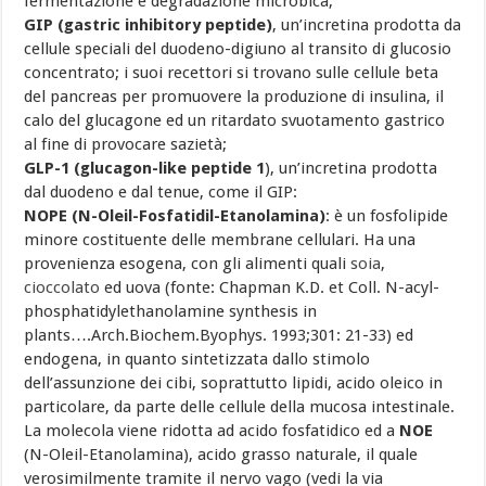
fermentazione e degradazione microbica;
GIP (gastric inhibitory peptide)
, un’incretina prodotta da
cellule speciali del duodeno-digiuno al transito di glucosio
concentrato; i suoi recettori si trovano sulle cellule beta
del pancreas per promuovere la produzione di insulina, il
calo del glucagone ed un ritardato svuotamento gastrico
al fine di provocare sazietà;
GLP-1 (glucagon-like peptide 1
), un’incretina prodotta
dal duodeno e dal tenue, come il GIP:
NOPE
(N-Oleil-Fosfatidil-Etanolamina)
: è un fosfolipide
minore costituente delle membrane cellulari. Ha una
provenienza esogena, con gli alimenti quali
soia
,
cioccolato
ed uova (fonte: Chapman K.D. et Coll. N-acyl-
phosphatidylethanolamine synthesis in
plants….Arch.Biochem.Byophys. 1993;301: 21-33) ed
endogena, in quanto sintetizzata dallo stimolo
dell’assunzione dei cibi, soprattutto lipidi, acido oleico in
particolare, da parte delle cellule della mucosa intestinale.
La molecola viene ridotta ad acido fosfatidico ed a
NOE
(N-Oleil-Etanolamina), acido grasso naturale, il quale
verosimilmente tramite il nervo vago (vedi la via