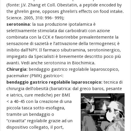
(fonte: J.V. Zhang et Coll. Obestatin, a peptide encoded by
the ghrelin gene, opposes ghrelin’s effects on food intake.
Science. 2005, 310: 996- 999);
serotonina
: la sua produzione ipotalamica è
selettivamente stimolata dai carboidrati con azione
combinata con la CCK e favorirebbe prevalentemente la
sensazione di sazietà e l’attivazione della termogenesi; è
inibito dall’NPY. Il farmaco sibutramina, serotoninergico,
impiegato da Specialisti è brevemente descritto poco più
avanti. Vedi anche
serotonina
in Biochimica.
Chirurgia:
bendaggio gastrico regolabile laparoscopico,
pacemaker (PMK) gastrico<:
bendaggio gastrico regolabile laparoscopico:
tecnica di
chirurgia dell’obesità (bariatrica: dal greco baros, pesante
e iatrics, cure
mediche) per BMI
< a 40-45 con la creazione di una
piccola tasca sotto-esofagea,
tramite un bendaggio o
“cravatta” regolabile grazie ad un
dispositivo collegato, il port,