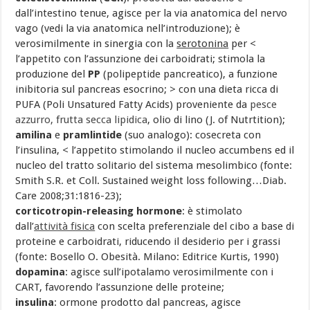
dall’intestino tenue, agisce per la via anatomica del nervo
vago (vedi la via anatomica nell’introduzione); è
verosimilmente in sinergia con la
serotonina
per <
l’appetito con l’assunzione dei carboidrati; stimola la
produzione del
PP
(polipeptide pancreatico), a funzione
inibitoria sul pancreas esocrino; > con una dieta ricca di
PUFA (Poli Unsatured Fatty Acids) proveniente da
pesce
azzurro,
frutta secca lipidica
, olio di lino (J. of Nutrtition);
amilina
e
pramlintide
(suo analogo): cosecreta con
l’insulina, < l’appetito stimolando il nucleo accumbens ed il
nucleo del tratto solitario del sistema mesolimbico (fonte:
Smith S.R. et Coll. Sustained weight loss following…Diab.
Care 2008;31:1816-23);
corticotropin-releasing hormone
: è stimolato
dall’
attività fisica
con scelta preferenziale del cibo a base di
proteine e carboidrati, riducendo il desiderio per i grassi
(fonte: Bosello O. Obesità. Milano: Editrice Kurtis, 1990)
dopamina
: agisce sull’ipotalamo verosimilmente con i
CART, favorendo l’assunzione delle proteine;
insulina
: ormone prodotto dal pancreas, agisce