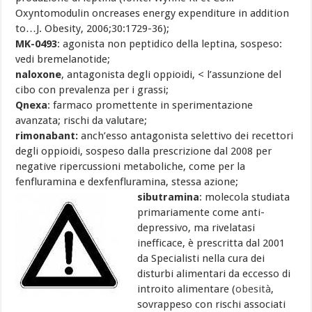
Oxyntomodulin oncreases energy expenditure in addition
to…J. Obesity, 2006;30:1729-36);
MK-0493
: agonista non peptidico della leptina, sospeso:
vedi bremelanotide;
naloxone
, antagonista degli oppioidi, < l’assunzione del
cibo con prevalenza per i grassi;
Qnexa
: farmaco promettente in sperimentazione
avanzata; rischi da valutare;
rimonabant:
anch’esso antagonista selettivo dei recettori
degli oppioidi, sospeso dalla prescrizione dal 2008 per
negative ripercussioni metaboliche, come per la
fenfluramina e dexfenfluramina, stessa azione;
sibutramina
:
molecola studiata
primariamente come anti-
depressivo, ma rivelatasi
inefficace, è prescritta dal 2001
da Specialisti nella cura dei
disturbi alimentari da eccesso di
introito alimentare (
obesità
,
sovrappeso con rischi associati