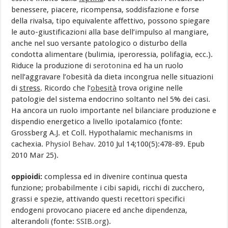
benessere, piacere, ricompensa, soddisfazione e forse
della rivalsa, tipo equivalente affettivo, possono spiegare
le auto-giustificazioni alla base dell’impulso al mangiare,
anche nel suo versante patologico o disturbo della
condotta alimentare (bulimia, iperoressia, polifagia, ecc.).
Riduce la produzione di
serotonina
ed ha un ruolo
nell’aggravare l’obesità da dieta incongrua nelle situazioni
di
stress
. Ricordo che l’
obesità
trova origine nelle
patologie del sistema endocrino soltanto nel 5% dei casi.
Ha ancora un ruolo importante nel bilanciare produzione e
dispendio energetico a livello ipotalamico (fonte:
Grossberg A.J. et Coll. Hypothalamic mechanisms in
cachexia.
Physiol Behav.
2010 Jul 14;100(5):478-89. Epub
2010 Mar 25).
oppioidi:
complessa ed in divenire continua questa
funzione; probabilmente i cibi sapidi, ricchi di zucchero,
grassi e spezie, attivando questi recettori specifici
endogeni provocano piacere ed anche dipendenza,
alterandoli (fonte:
SSIB.org
).