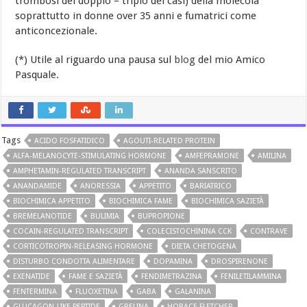
trombosi del doppio – triplo dei casi) della molecola
soprattutto in donne over 35 anni e fumatrici come
anticoncezionale.
(*) Utile al riguardo una pausa sul
blog
del mio Amico
Pasquale.
Tags
ACIDO FOSFATIDICO
AGOUTI-RELATED PROTEIN
ALFA-MELANOCYTE-STIMULATING HORMONE
AMFEPRAMONE
AMILINA
AMPHETAMIN-REGULATED TRANSCRIPT
ANANDA SANSCRITO
ANANDAMIDE
ANORESSIA
APPETITO
BARIATRICO
BIOCHIMICA APPETITO
BIOCHIMICA FAME
BIOCHIMICA SAZIETÀ
BREMELANOTIDE
BULIMIA
BUPROPIONE
COCAIN-REGULATED TRANSCRIPT
COLECISTOCHININA CCK
CONTRAVE
CORTICOTROPIN-RELEASING HORMONE
DIETA CHETOGENA
DISTURBO CONDOTTA ALIMENTARE
DOPAMINA
DROSPIRENONE
EXENATIDE
FAME E SAZIETÀ
FENDIMETRAZINA
FENILETILAMMINA
FENTERMINA
FLUOXETINA
GABA
GALANINA
GLUCAGON-LIKE PEPTIDE
GRELINA
HORACE FLETCHER