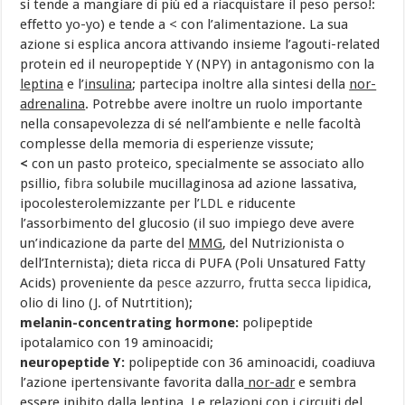
si tende a mangiare di più ed a riacquistare il peso perso!:
effetto yo-yo) e tende a < con l’alimentazione. La sua
azione si esplica ancora attivando insieme l’agouti-related
protein ed il neuropeptide Y (NPY) in antagonismo con la
leptina
e l’
insulina
; partecipa inoltre alla sintesi della
nor-
adrenalina
. Potrebbe avere inoltre un ruolo importante
nella consapevolezza di sé nell’ambiente e nelle facoltà
complesse della memoria di esperienze vissute;
<
con un pasto proteico, specialmente se associato allo
psillio,
fibra
solubile mucillaginosa ad azione lassativa,
ipocolesterolemizzante per l’
LDL
e riducente
l’assorbimento del glucosio (il suo impiego deve avere
un’indicazione da parte del
MMG
, del Nutrizionista o
dell’Internista); dieta ricca di PUFA (Poli Unsatured Fatty
Acids) proveniente da
pesce azzurro,
frutta secca lipidica
,
olio di lino (J. of Nutrtition);
melanin-concentrating hormone:
polipeptide
ipotalamico con 19 aminoacidi;
neuropeptide Y:
polipeptide con 36 aminoacidi, coadiuva
l’azione ipertensivante favorita dalla
nor-adr
e sembra
essere inibito dalla
leptina
. Le relazioni con i circuiti del