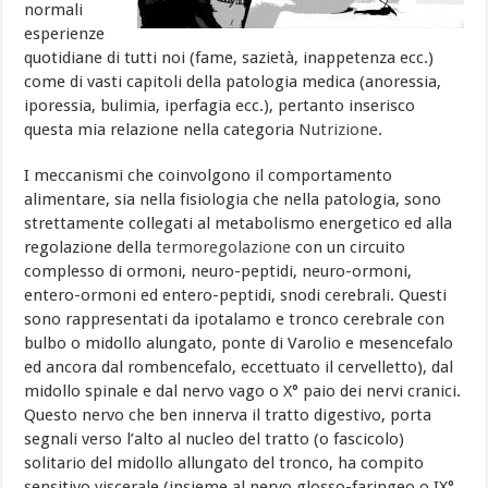
normali
esperienze
quotidiane di tutti noi (fame, sazietà, inappetenza ecc.)
come di vasti capitoli della patologia medica (anoressia,
iporessia, bulimia, iperfagia ecc.), pertanto inserisco
questa mia relazione nella categoria
Nutrizione
.
I meccanismi che coinvolgono il comportamento
alimentare, sia nella fisiologia che nella patologia, sono
strettamente collegati al metabolismo energetico ed alla
regolazione della
termoregolazione
con un circuito
complesso di ormoni, neuro-peptidi, neuro-ormoni,
entero-ormoni ed entero-peptidi, snodi cerebrali. Questi
sono rappresentati da ipotalamo e tronco cerebrale con
bulbo o midollo alungato, ponte di Varolio e mesencefalo
ed ancora dal rombencefalo, eccettuato il cervelletto), dal
midollo spinale e dal nervo vago o X° paio dei nervi cranici.
Questo nervo che ben innerva il tratto digestivo, porta
segnali verso l’alto al nucleo del tratto (o fascicolo)
solitario del midollo allungato del tronco, ha compito
sensitivo viscerale (insieme al nervo glosso-faringeo o IX°