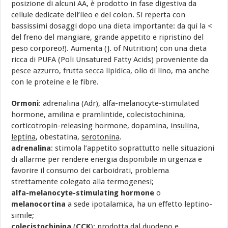
posizione di alcuni AA, è prodotto in fase digestiva da
cellule dedicate dell’ileo e del colon. Si reperta con
bassissimi dosaggi dopo una dieta importante: da qui la <
del freno del mangiare, grande appetito e ripristino del
peso corporeo!). Aumenta (J. of Nutrition) con una dieta
ricca di PUFA (Poli Unsatured Fatty Acids) proveniente da
pesce azzurro,
frutta secca lipidica
, olio di lino, ma anche
con le proteine e le fibre.
Ormoni
: adrenalina (Adr), alfa-melanocyte-stimulated
hormone, amilina e pramlintide, colecistochinina,
corticotropin-releasing hormone, dopamina,
insulina
,
leptina
, obestatina,
serotonina
.
adrenalina
: stimola l’appetito soprattutto nelle situazioni
di allarme per rendere energia disponibile in urgenza e
favorire il consumo dei carboidrati, problema
strettamente colegato alla termogenesi;
alfa-melanocyte-stimulating hormone
o
melanocortina
a sede ipotalamica, ha un effetto leptino-
simile;
colecistochinina
(
CCK
): prodotta dal duodeno e