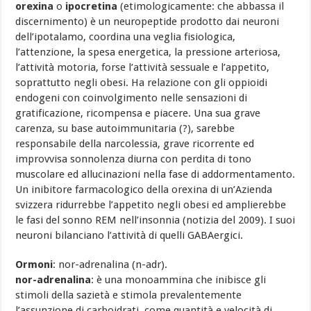
orexina
o
ipocretina
(etimologicamente: che abbassa il
discernimento) è un neuropeptide prodotto dai neuroni
dell’ipotalamo, coordina una veglia fisiologica,
l’attenzione, la spesa energetica, la pressione arteriosa,
l’attività motoria, forse l’attività sessuale e l’appetito,
soprattutto negli obesi. Ha relazione con gli oppioidi
endogeni con coinvolgimento nelle sensazioni di
gratificazione, ricompensa e piacere. Una sua grave
carenza, su base autoimmunitaria (?), sarebbe
responsabile della narcolessia, grave ricorrente ed
improvvisa sonnolenza diurna con perdita di tono
muscolare ed allucinazioni nella fase di addormentamento.
Un inibitore farmacologico della orexina di un’Azienda
svizzera ridurrebbe l’appetito negli obesi ed amplierebbe
le fasi del sonno REM nell’insonnia (notizia del 2009). I suoi
neuroni bilanciano l’attività di quelli GABAergici.
Ormoni
: nor-adrenalina (n-adr).
nor-adrenalina
: è una monoammina che inibisce gli
stimoli della sazietà e stimola prevalentemente
l’assunzione di carboidrati, come quantità e velocità di