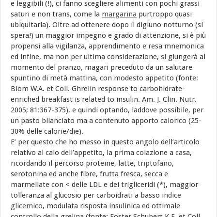
e leggibili (!), ci fanno scegliere alimenti con pochi grassi
saturi e non trans, come la
margarina
purtroppo quasi
ubiquitaria). Oltre ad ottenere dopo il digiuno notturno (si
spera!) un maggior impegno e grado di attenzione, si è più
propensi alla vigilanza, apprendimento e resa mnemonica
ed infine, ma non per ultima considerazione, si giungerà al
momento del pranzo, magari preceduto da un salutare
spuntino di metà mattina, con modesto appetito (fonte:
Blom W.A. et Coll. Ghrelin response to carbohidrate-
enriched breakfast is related to insulin. Am. J. Clin. Nutr.
2005; 81:367-375), e quindi optando, laddove possibile, per
un pasto bilanciato ma a contenuto apporto calorico (25-
30% delle calorie/die).
E’ per questo che ho messo in questo angolo dell’articolo
relativo al calo dell’appetito, la prima colazione a casa,
ricordando il percorso proteine, latte,
triptofano
,
serotonina ed anche fibre, frutta fresca, secca e
marmellate con < delle LDL e dei trigliceridi (*), maggior
tolleranza al glucosio per carboidrati a basso
indice
glicemico
, modulata risposta insulinica ed ottimale
controllo della
grelina
(fonte: Foster Schubert K.E. et Coll.