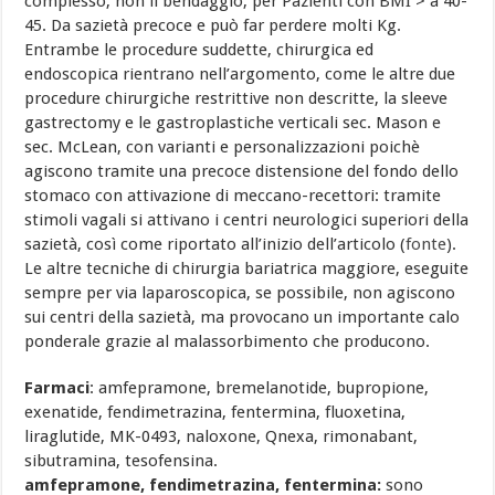
complesso, non il bendaggio, per Pazienti con BMI > a 40-
45. Da sazietà precoce e può far perdere molti Kg.
Entrambe le procedure suddette, chirurgica ed
endoscopica rientrano nell’argomento, come le altre due
procedure chirurgiche restrittive non descritte, la sleeve
gastrectomy e le gastroplastiche verticali sec. Mason e
sec. McLean, con varianti e personalizzazioni poichè
agiscono tramite una precoce distensione del fondo dello
stomaco con attivazione di meccano-recettori: tramite
stimoli vagali si attivano i centri neurologici superiori della
sazietà, così come riportato all’inizio dell’articolo (
fonte
).
Le altre tecniche di chirurgia bariatrica maggiore, eseguite
sempre per via laparoscopica, se possibile, non agiscono
sui centri della sazietà, ma provocano un importante calo
ponderale grazie al malassorbimento che producono.
Farmaci
: amfepramone, bremelanotide, bupropione,
exenatide, fendimetrazina, fentermina, fluoxetina,
liraglutide, MK-0493, naloxone, Qnexa, rimonabant,
sibutramina, tesofensina.
amfepramone, fendimetrazina, fentermina:
sono