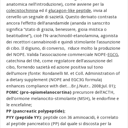
anatomica nell’introduzione), come avviene per la
colecistochinina
ed il
glucagon-like peptide
, invia al
cervello un segnale di sazietà. Questo derivato contrasta
ancora l’effetto dell’anandamide (ananda in sanscrito
significa “stato di grazia, benessere, gioia mistica o
beatitudine”), cioè l’N-arachinodil-etanolamina, agonista
dei recettori cannabinoidi e quindi stimolante l’assunzione
di cibo. Il digiuno, di converso, riduce molto la produzione
del NOPE. Valida l’associazione commerciale NOPE-
EGCG
,
catechina del thè, come regolatore dell’assunzione del
cibo, fornendo sazietà ed azione positiva sul tono
dell’umore (fonte: Rondanelli M. et Coll. Administration of
a dietary supplement (NOPE and EGC3G formula)
enhances compliance with diet…Br.J.Nutr.. 2008;Jul. 01);
POMC (pro-opiomelanocortina)
precursore dell’ACTH,
dell’ormone melanocito-stimolante (MSH), le endorfine e
le encefaline;
PP (pancreatic polypeptide)
;
PYY (peptide YY)
: peptide con 36 aminoacidi, è correlato
al peptide pancreatico (PP) dal quale si discosta per la