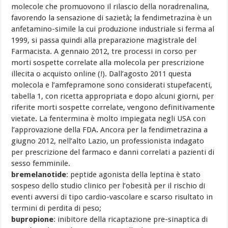
molecole che promuovono il rilascio della noradrenalina,
favorendo la sensazione di sazietà
;
la fendimetrazina è un
anfetamino-simile la cui produzione industriale si ferma al
1999, si passa quindi alla preparazione magistrale del
Farmacista. A gennaio 2012, tre processi in corso per
morti sospette correlate alla molecola per prescrizione
illecita o acquisto online (!). Dall’agosto 2011 questa
molecola e l’amfepramone sono considerati stupefacenti,
tabella 1, con ricetta appropriata e dopo alcuni giorni, per
riferite morti sospette correlate, vengono definitivamente
vietate
.
La fentermina è molto impiegata negli USA con
l’approvazione della FDA
.
Ancora per la fendimetrazina a
giugno 2012, nell’alto Lazio, un professionista indagato
per prescrizione del farmaco e danni correlati a pazienti di
sesso femminile.
bremelanotide
: peptide agonista della leptina è stato
sospeso dello studio clinico per l’obesità per il rischio di
eventi avversi di tipo cardio-vascolare e scarso risultato in
termini di perdita di peso;
bupropione
: inibitore della ricaptazione pre-sinaptica di