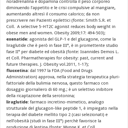
noradrenalina e dopamina controlla il peso corporeo
diminuendo l’appetito e le crisi compulsive al mangiare
,
aumentando altresì il consumo calorico; da non
prescrivere nei Pazienti epilettici (fonte: Smith S.R. et
Coll. A selective 5-HT2C agonist reduces body weight in
obese men and women. Obesity 2009;17: 494-503);
exenatide
: agonista del GLP-1 e del glucagone, come la
liraglutide che è però in fase III°, è in promettente studio
fase II° per diabete ed obesità (fonte: Ioannides Demos L.
et Coll. Pharmatherapies for obesity: past, current and
future therapies. J. Obesity vol.2011, 1-17);
fluoxetina
: dal 1997 la FDA (Food and Drugs
Administration) approva, nella strategia terapeutica pluri-
fattoriale della bulimia nervosa, questo farmaco con
dosaggio giornaliero di 60 mg.; è un selettivo inibitore
della ricaptazione della serotonina;
liraglutide
: farmaco incretino-mimetico, analogo
strutturale del glucagon-like peptide 1, è impiegato nella
terapia del diabete mellito tipo 2 (casi selezionati) e
nell’obesità (studi in fase III°) perchè favorisce la
produzione di leptina (fonte: Wynne K. et Coll.