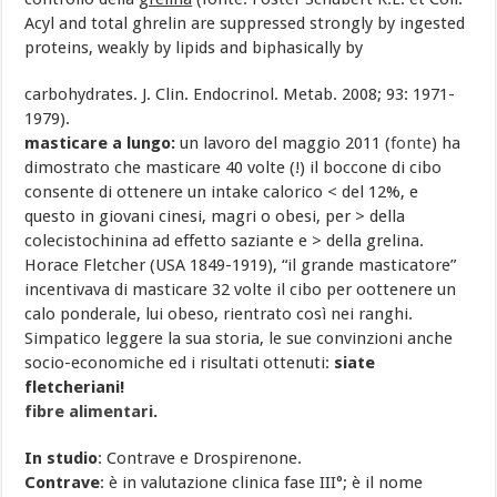
Acyl and total ghrelin are suppressed strongly by ingested
proteins, weakly by lipids and biphasically by
carbohydrates. J. Clin. Endocrinol. Metab. 2008; 93: 1971-
1979).
masticare a lungo:
un lavoro del maggio 2011 (
fonte
) ha
dimostrato che masticare 40 volte (!) il boccone di cibo
consente di ottenere un intake calorico < del 12%, e
questo in giovani cinesi, magri o obesi, per > della
colecistochinina ad effetto saziante e > della grelina.
Horace Fletcher (USA 1849-1919), “il grande masticatore”
incentivava di masticare 32 volte il cibo per oottenere un
calo ponderale, lui obeso, rientrato così nei ranghi.
Simpatico leggere la sua storia, le sue convinzioni anche
socio-economiche ed i risultati ottenuti:
siate
fletcheriani!
fibre alimentari
.
In studio
: Contrave e Drospirenone.
Contrave
: è in valutazione clinica fase III°; è il nome