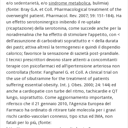
e/o
sedentarietà
, e/o
sindrome metabolica
, bulimia)
(fonte: Bray G.A. et Coll. Pharmacological treatment of the
overweight patient. Pharmacol. Rev. 2007; 59: 151-184). Ha
un effetto serotoninergico inibendo il re-uptake
(ricaptazione) della serotonina, come succede anche per la
noradrenalina che ha effetto di stimolare l’appetito, con <
dell’assunzione di carboidrati soprattutto e < della durata
dei pasti; attiva altresì la termogenesi e quindi il dispendio
calorico; favorisce la sensazione di sazietà post-prandiale.
I tecnici prescrittori devono stare attenti a concomitanti
terapie con psicofarmaci ed all’ipertensione arteriosa non
controllata (fonte: Fanghanel G. et Coll. A clinical trial on
the use of sibutramine for the treatment of patients
suffering essential obesity. Int. J. Obes. 2000; 24: 144) ed
anche a cardiopatie con turbe del ritmo, tachicardie e QT
lungo, soprattutto. Come aggiornamento importante,
riferisco che il 21 gennaio 2010, l’Agenzia Europea del
Farmaco ha ordinato di ritirare tale molecola per i gravi
rischi cardio-vascolari connessi, tipo ictus ed IMA, non
fatali per lo più, (fonte: