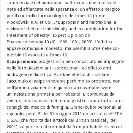
commerciale del bupropion-naltrexone, due molecole
note ed affiancate nella speranza di un effetto sinergico
per il controllo farmacologico dell’obesità (fonte:
Plodkowski R.A. et Coll.. “Bupropion and naltrexone: a
review of their use individually and in combination for the
treatment of obesity”. Expert Opinion on
Pharmacotherapy 10 (6): 1069–1081, 2009). L’effetto
appare comunque modesto, ma psembra utile nelle co-
morbidità asociate all’obesità.
Drospirenone
: progestinico ben conosciuto ed impiegato
nelle formulazioni anti-concezionali, ad effetto anti-
androgeno e diuretico. Avrebbe effetto di ritardare
l’accumulo di adipe in terapie però molto protratte, non
nell’uomo ovviamente, e quindi non dovrebbe avere
un’indicazione primaria per l’obesità. E’ comunque da
vedere, informandosi nei tempi giusti e soprattutto con i
consigli del medico di famiglia. Grandi dubbi personali al
riguardo, però. E’ del 31 maggio 2011 un
articolo dell’FDA
U.S.A.
(che riporta due articoli del British Medical J. del
2001) sul pericolo di trombofilia (con probabile rischio di