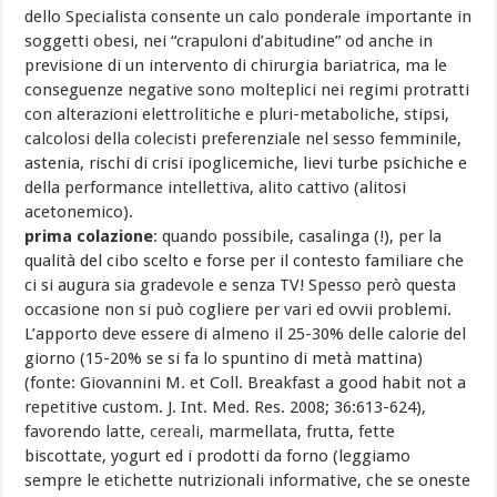
dello Specialista consente un calo ponderale importante in
soggetti obesi, nei “crapuloni d’abitudine” od anche in
previsione di un intervento di chirurgia bariatrica, ma le
conseguenze negative sono molteplici nei regimi protratti
con alterazioni elettrolitiche e pluri-metaboliche, stipsi,
calcolosi della colecisti preferenziale nel sesso femminile,
astenia, rischi di crisi ipoglicemiche, lievi turbe psichiche e
della performance intellettiva, alito cattivo (alitosi
acetonemico).
prima colazione
: quando possibile, casalinga (!), per la
qualità del cibo scelto e forse per il contesto familiare che
ci si augura sia gradevole e senza TV! Spesso però questa
occasione non si può cogliere per vari ed ovvii problemi.
L’apporto deve essere di almeno il 25-30% delle calorie del
giorno (15-20% se si fa lo spuntino di metà mattina)
(fonte: Giovannini M. et Coll. Breakfast a good habit not a
repetitive custom. J. Int. Med. Res. 2008; 36:613-624),
favorendo latte,
cereali
, marmellata, frutta, fette
biscottate, yogurt ed i prodotti da forno (leggiamo
sempre le etichette nutrizionali informative, che se oneste