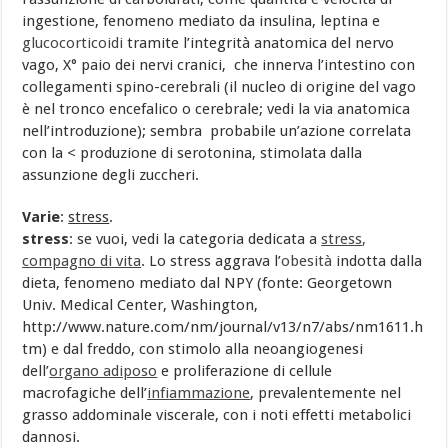
ingestione, fenomeno mediato da insulina, leptina e
glucocorticoidi
tramite l’integrità anatomica del nervo
vago, X° paio dei nervi cranici, che innerva l’intestino con
collegamenti spino-cerebrali (il nucleo di origine del vago
è nel tronco encefalico o cerebrale; vedi la via anatomica
nell’introduzione); sembra probabile un’azione correlata
con la < produzione di serotonina, stimolata dalla
assunzione degli zuccheri.
Varie
:
stress
.
stress
: se vuoi, vedi la categoria dedicata a
stress
,
compagno di vita
. Lo stress aggrava l’
obesità
indotta dalla
dieta, fenomeno mediato dal NPY (fonte: Georgetown
Univ. Medical Center, Washington,
http://www.nature.com/nm/journal/v13/n7/abs/nm1611.h
tm) e dal freddo, con stimolo alla neoangiogenesi
dell’
organo adiposo
e proliferazione di cellule
macrofagiche dell’
infiammazione
, prevalentemente nel
grasso addominale viscerale, con i noti effetti metabolici
dannosi.