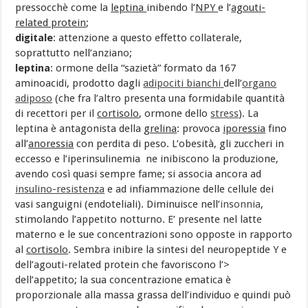
pressocchè come la
leptina
inibendo l’
NPY
e l’
agouti-
related protein
;
digitale
: attenzione a questo effetto collaterale,
soprattutto nell’anziano;
leptina
: ormone della “sazietà” formato da 167
aminoacidi, prodotto dagli
adipociti bianchi
dell’
organo
adiposo
(che fra l’altro presenta una formidabile quantità
di recettori per il
cortisolo
, ormone dello
stress
). La
leptina è antagonista della
grelina
: provoca
iporessia
fino
all’
anoressia
con perdita di peso. L’obesità, gli zuccheri in
eccesso e l’iperinsulinemia ne inibiscono la produzione,
avendo così quasi sempre fame; si associa ancora ad
insulino-resistenza
e ad infiammazione delle cellule dei
vasi sanguigni (endoteliali). Diminuisce nell’
insonnia
,
stimolando l’appetito notturno. E’ presente nel latte
materno e le sue concentrazioni sono opposte in rapporto
al
cortisolo
. Sembra inibire la sintesi del neuropeptide Y e
dell’agouti-related protein che favoriscono l’>
dell’appetito; la sua concentrazione ematica è
proporzionale alla massa grassa dell’individuo e quindi può