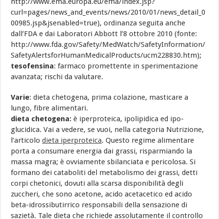
http://www.ema.europa.eu/ema/index.jsp?
curl=pages/news_and_events/news/2010/01/news_detail_0
00985.jsp&jsenabled=true), ordinanza seguita anche
dall’FDA e dai Laboratori Abbott l’8 ottobre 2010 (fonte:
http://www.fda.gov/Safety/MedWatch/SafetyInformation/
SafetyAlertsforHumanMedicalProducts/ucm228830.htm);
tesofensina
: farmaco promettente in sperimentazione
avanzata; rischi da valutare.
Varie
: dieta chetogena, prima colazione, masticare a
lungo, fibre alimentari.
dieta chetogena:
è iperproteica, ipolipidica ed ipo-
glucidica. Vai a vedere, se vuoi, nella categoria Nutrizione,
l’articolo
dieta iperproteica
. Questo regime alimentare
porta a consumare energia dai grassi, risparmiando la
massa magra; è ovviamente sbilanciata e pericolosa. Si
formano dei cataboliti del metabolismo dei grassi, detti
corpi chetonici, dovuti alla scarsa disponibilità degli
zuccheri, che sono acetone, acido acetacetico ed acido
beta-idrossibutirrico responsabili della sensazione di
sazietà. Tale dieta che richiede assolutamente il controllo