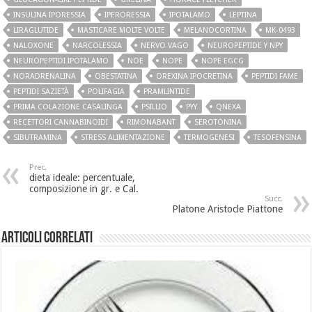
INSULINA IPORESSIA
IPERORESSIA
IPOTALAMO
LEPTINA
LIRAGLUTIDE
MASTICARE MOLTE VOLTE
MELANOCORTINA
MK-0493
NALOXONE
NARCOLESSIA
NERVO VAGO
NEUROPEPTIDE Y NPY
NEUROPEPTIDI IPOTALAMO
NOE
NOPE
NOPE EGCG
NORADRENALINA
OBESTATINA
OREXINA IPOCRETINA
PEPTIDI FAME
PEPTIDI SAZIETÀ
POLIFAGIA
PRAMLINTIDE
PRIMA COLAZIONE CASALINGA
PSILLIO
PYY
QNEXA
RECETTORI CANNABINOIDI
RIMONABANT
SEROTONINA
SIBUTRAMINA
STRESS ALIMENTAZIONE
TERMOGENESI
TESOFENSINA
Prec.
dieta ideale: percentuale,
composizione in gr. e Cal.
Succ.
Platone Aristocle Piattone
Articoli Correlati