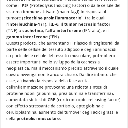
come il
PIF
(Proteolysis Inducing Factor) o dalle cellule del
sistema immune attivate (macrofagi) in risposta al
tumore (
citochine proinfiammatorie
), tra le quali
l’
interleuchina-1
(1), l’I
L-6
, il
tumor necrosis factor
(TNF) o
cachetina
, l’
alfa interferone
(IFN alfa); e il
gamma interferone
(IFN).
Questi prodotti, che aumentano il rilascio di trigliceridi da
parte delle cellule del tessuto adiposo e degli aminoacidi
da parte delle cellule del tessuto muscolare, potrebbero
essere importanti nello sviluppo della cachessia
neoplastica, ma il meccanismo preciso attraverso il quale
questo avvenga non è ancora chiaro. Da dire intanto che
esse, attivando la risposta della fase acuta
dell’infiammazione provocano una ridotta sintesi di
proteine nobili (
albumina, prealbumina e transferrina
),
aumentata sintesi di
CRP
(corticontropin-releasing factor)
con effetto stressante da
cortisolo
, aptoglobina e
ceruloplasmina
, aumento del turnover degli acidi grassi e
della
proteolisi muscolare
.