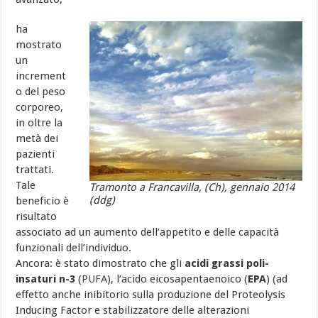
ha
mostrato
un
increment
o del peso
corporeo,
in oltre la
metà dei
pazienti
trattati.
Tale
Tramonto a Francavilla, (Ch), gennaio 2014
(ddg)
beneficio è
risultato
associato ad un aumento dell’appetito e delle capacità
funzionali dell’individuo.
Ancora: è stato dimostrato che gli
acidi grassi poli-
insaturi n-3
(
PUFA
), l’acido eicosapentaenoico (
EPA
) (ad
effetto anche inibitorio sulla produzione del Proteolysis
Inducing Factor e stabilizzatore delle alterazioni