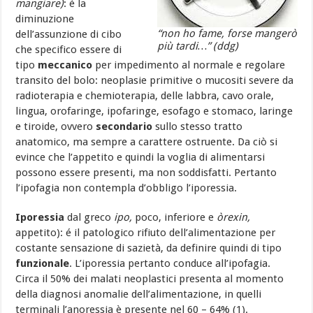
mangiare)
: é la
diminuzione
“non ho fame, forse mangerò
dell’assunzione di cibo
più tardi…” (ddg)
che specifico essere di
tipo
meccanico
per impedimento al normale e regolare
transito del bolo: neoplasie primitive o mucositi severe da
radioterapia e chemioterapia, delle labbra, cavo orale,
lingua, orofaringe, ipofaringe, esofago e stomaco, laringe
e tiroide, ovvero
secondario
sullo stesso tratto
anatomico, ma sempre a carattere ostruente. Da ciò si
evince che l’appetito e quindi la voglia di alimentarsi
possono essere presenti, ma non soddisfatti. Pertanto
l’ipofagia non contempla d’obbligo l’iporessia.
Iporessia
dal greco
ipo,
poco, inferiore e
òrexin,
appetito): é il patologico rifiuto dell’alimentazione per
costante sensazione di sazietà, da definire quindi di tipo
funzionale
. L’iporessia pertanto conduce all’ipofagia.
Circa il 50% dei malati neoplastici presenta al momento
della diagnosi anomalie dell’alimentazione, in quelli
terminali l’anoressia è presente nel 60 – 64% (1).