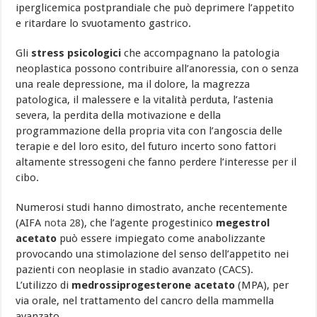
iperglicemica postprandiale che può deprimere l’appetito
e ritardare lo svuotamento gastrico.
Gli
stress psicologici
che accompagnano la patologia
neoplastica possono contribuire all’anoressia, con o senza
una reale depressione, ma il dolore, la magrezza
patologica, il malessere e la vitalità perduta, l’astenia
severa, la perdita della motivazione e della
programmazione della propria vita con l’angoscia delle
terapie e del loro esito, del futuro incerto sono fattori
altamente stressogeni che fanno perdere l’interesse per il
cibo.
Numerosi studi hanno dimostrato, anche recentemente
(AIFA
nota 28
), che l’agente progestinico
megestrol
acetato
può essere impiegato come anabolizzante
provocando una stimolazione del senso dell’appetito nei
pazienti con neoplasie in stadio avanzato (CACS).
L’utilizzo di
medrossiprogesterone acetato
(MPA), per
via orale, nel trattamento del cancro della mammella
avanzato,