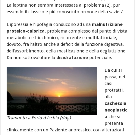
La
leptina
non sembra interessata al problema (2), pur
essendo il classico e più conosciuto ormone della
sazietà
.
L’iporessia e l’ipofagia conducono ad una
malnutrizione
proteico-calorica,
problema complesso dal punto di vista
metabolico e biochimico, ricorrente e multifattoriale,
dovuto, fra l’altro anche a deficit della funzione digestiva,
dell’assorbimento, della masticazione e della deglutizione.
Da non sottovalutare la
disidratazione
potenziale.
Da qui si
passa, nei
casi
protratti,
alla
cachessia
neoplastic
a
che si
Tramonto a Forio d’Ischia (ddg)
presenta
clinicamente con un Paziente anoressico, con alterazioni