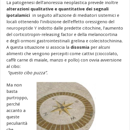
La patogenesi dell’anoressia neoplastica prevede inoltre
alterazioni qualitative e quantitative dei segnali
ipotalamici
in seguito all’azione di mediatori sistemici e
locali ottenendo l’inibizione dell’effetto oressigeno del
neuropeptide Y
indotto dalle predette citochine, l’aumento
del corticotropin-releasing factor e della melanocortina
e degli ormoni gastrointestinali grelina e colecistochinina.
A questa situazione si associa la
disosmia
per alcuni
alimenti che vengono percepiti come cattivi (cioccolato,
caffè carne di maiale, manzo e pollo) con ovvia avversione
al cibo:
“questo cibo puzza”.
Ma non
basta
purtroppo,
perché
accanto a
queste
peculiarità
che