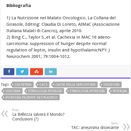
Bibliografia
1) La Nutrizione nel Malato Oncologico. La Collana del
Girasole, Editing: Claudia Di Loreto, AIMaC (Associazione
Italiana Malati di Cancro), aprile 2010.
2) Bing C., Taylor S.,et al. Cachexia in MAC 16 adeno-
carcinoma: suppression of hunger despite normal
regulation of leptin, insulin and hypothalamicNPY. J
Neurochem 2001; 79:1004-1012.
Tags
CACHETINA
CACS
CAUSE DELLA SARCOFOBIA
DISGEUSIA
DISOSMIA
ETIMOLOGIA IPOFAGIA
ETIMOLOGIA IPORESSIA
IPOFAGIA
IPORESSIA PAZIENTE NEOPLASTICO
Prec.
La Bellezza salverà il Mondo?
Conclusioni (?)
Succ.
TAC: aneurisma dissecante