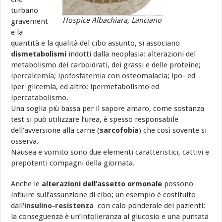
turbano
Hospice Albachiara, Lanciano
gravement
e la
quantità e la qualità del cibo assunto, si associano
dismetabolismi
indotti dalla neoplasia: alterazioni del
metabolismo dei carboidrati, dei grassi e delle proteine;
ipercalcemia
;
ipofosfatemia
con osteomalacia; ipo- ed
iper-glicemia, ed altro; ipermetabolismo ed
ipercatabolismo.
Una soglia più bassa per il sapore amaro, come sostanza
test si può utilizzare l’urea, è spesso responsabile
dell’avversione alla carne (
sarcofobia
) che così sovente si
osserva.
Nausea e vomito sono due elementi caratteristici, cattivi e
prepotenti compagni della giornata.
Anche le
alterazioni dell’assetto ormonale
possono
influire sull’assunzione di cibo; un esempio è costituito
dall
’insulino-resistenza
con calo ponderale dei pazienti:
la conseguenza è un’intolleranza al glucosio e una puntata