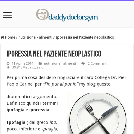
Home
/
nutrizione - alimenti
/
Iporessia nel Paziente neoplastico
Iporessia nel Paziente neoplastico
11 Aprile 2014
nutrizione - alimenti
2 Commenti
39,845 Visualizzazioni
Per prima cosa desidero ringraziare il caro Collega Dr. Pier
Paolo Carinci per
“l’in put al put in”
my blog questo
drammatico argomento.
Definisco quindi i termini
ipofagia
e
iporessia
.
Ipofagia
( dal greco
ipo,
poco, inferiore e
-phagia,