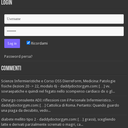
Login
Ricordami
Password persa?
Commenti
Scienze Infermieristiche e Corso OSS DierreForm, Medicina: Patologie
fisiche (lezioni 20 -> 22, modulo 6) - daddydoctorgym.com: […] vv.
sovraepatiche e quindi nel fegato nello scompenso cardiaco dx o gl...
Chirurgo consulente ADI: riflessioni con il Personale Infermieristico. -
daddydoctorgym.com: […] Cattolica di Roma. Pertanto: Quando guardo
una piaga da decubito, vedo...
diabete mellito tipo 2 - daddydoctorgym.com: […] grassi), scegliendo
latte e derivati parzialmente scremati o magri, ca...