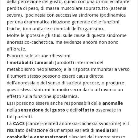
della percezione del gusto, quindi con una ormai eclatante
perdita di peso, di massa muscolare soprattutto (astenia
severa),
ipocinesia
con successiva
sindrome ipodinamica
per una drammatica riduzione generale delle funzioni
fisiche, immunitarie e mentali dell’organismo.
Molte le ipotesi e gli studi sulle cause di questa sindrome
anoressico-cachettica, ma evidenze ancora non sono
affiorate.
Esporrò solo alcune riflessioni.
I
metaboliti tumorali
(prodotti intermedi del
metabolismo neoplastico) e la risposta immunitaria verso
il tumore stesso possono essere causa diretta
dell’anoressia o del senso di sazietà precoce, o produrre
questi stessi sintomi in modo secondario attraverso un
effetto sulla funzione ipotalamica.
Essi possono essere anche responsabili delle
anomalie
nella
sensazione
del
gusto
e dell’
olfatto
osservate in
tali pazienti.
La
CACS
(cancer-related anorexia-cachexia syndrome) è il
risultato dell’azione di un’ampia varietà di
mediatori
catabolici e anoressizzanti
rilasciati dal tumore stesso,