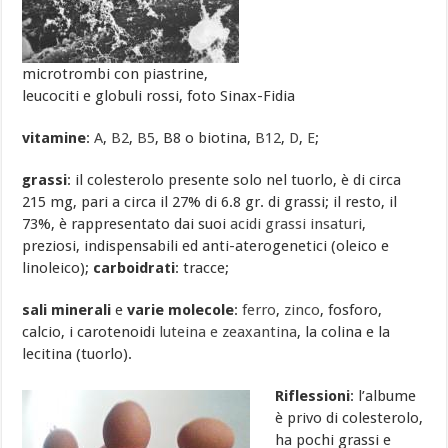
microtrombi con piastrine,
leucociti e globuli rossi, foto Sinax-Fidia
vitamine
:
A
,
B2
,
B5
, B8 o biotina,
B12
,
D
,
E
;
grassi
: il colesterolo presente solo nel tuorlo, è di circa
215 mg, pari a circa il 27% di 6.8 gr. di grassi; il resto, il
73%, è rappresentato dai suoi
acidi grassi insaturi
,
preziosi, indispensabili ed anti-aterogenetici (oleico e
linoleico);
carboidrati
: tracce;
sali minerali
e
varie molecole
:
ferro
,
zinco
, fosforo,
calcio, i carotenoidi
luteina e zeaxantina
, la colina e la
lecitina (tuorlo).
Riflessioni
: l’albume
è privo di colesterolo,
ha pochi grassi e