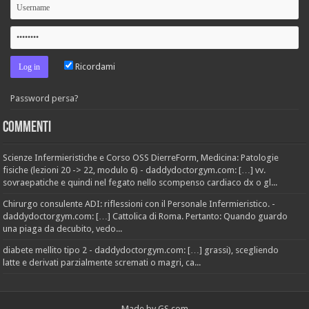
Ricordami
Password persa?
Commenti
Scienze Infermieristiche e Corso OSS DierreForm, Medicina: Patologie
fisiche (lezioni 20 -> 22, modulo 6) - daddydoctorgym.com: […] vv.
sovraepatiche e quindi nel fegato nello scompenso cardiaco dx o gl...
Chirurgo consulente ADI: riflessioni con il Personale Infermieristico. -
daddydoctorgym.com: […] Cattolica di Roma. Pertanto: Quando guardo
una piaga da decubito, vedo...
diabete mellito tipo 2 - daddydoctorgym.com: […] grassi), scegliendo
latte e derivati parzialmente scremati o magri, ca...
Made by
GS.com