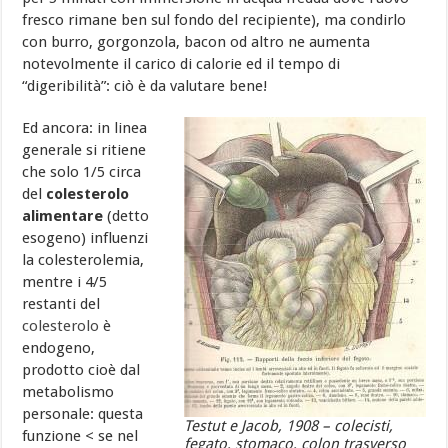
fresco rimane ben sul fondo del recipiente), ma condirlo
con burro, gorgonzola, bacon od altro ne aumenta
notevolmente il carico di calorie ed il tempo di
“digeribilità”: ciò è da valutare bene!
Ed ancora: in linea
generale si ritiene
che solo 1/5 circa
del
colesterolo
alimentare
(detto
esogeno) influenzi
la colesterolemia,
mentre i 4/5
restanti del
colesterolo
è
endogeno,
prodotto cioè dal
metabolismo
personale: questa
Testut e Jacob, 1908 – colecisti,
funzione < se nel
fegato, stomaco, colon trasverso