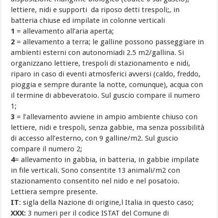
lettiere, nidi e supporti da riposo detti trespoli;, in
batteria chiuse ed impilate in colonne verticali
1
= allevamento all’aria aperta;
2
= allevamento a terra; le galline possono passeggiare in
ambienti esterni con autonomiadi 2.5 m2/gallina. Si
organizzano lettiere, trespoli di stazionamento e nidi,
riparo in caso di eventi atmosferici avversi (caldo, freddo,
pioggia e sempre durante la notte, comunque), acqua con
il termine di abbeveratoio. Sul guscio compare il numero
1;
3
= l’allevamento avviene in ampio ambiente chiuso con
lettiere, nidi e trespoli, senza gabbie, ma senza possibilità
di accesso all’esterno, con 9 galline/m2. Sul guscio
compare il numero 2;
4
= allevamento in gabbia, in batteria, in gabbie impilate
in file verticali. Sono consentite 13 animali/m2 con
stazionamento consentito nel nido e nel posatoio.
Lettiera sempre presente.
IT
: sigla della Nazione di origine,l Italia in questo caso;
XXX:
3 numeri per il codice ISTAT del Comune di