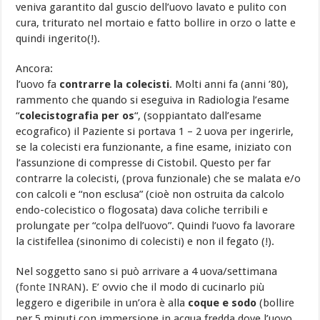
veniva garantito dal guscio dell’uovo lavato e pulito con
cura, triturato nel mortaio e fatto bollire in orzo o latte e
quindi ingerito(!).
Ancora:
l’uovo fa
contrarre la colecisti
. Molti anni fa (anni ’80),
rammento che quando si eseguiva in Radiologia l’esame
“
colecistografia per os
“, (soppiantato dall’esame
ecografico) il Paziente si portava 1 – 2 uova per ingerirle,
se la colecisti era funzionante, a fine esame, iniziato con
l’assunzione di compresse di Cistobil. Questo per far
contrarre la colecisti, (prova funzionale) che se malata e/o
con calcoli e “non esclusa” (cioè non ostruita da calcolo
endo-colecistico o flogosata) dava coliche terribili e
prolungate per “colpa dell’uovo”. Quindi l’uovo fa lavorare
la cistifellea (sinonimo di colecisti) e non il fegato (!).
Nel soggetto sano si può arrivare a 4 uova/settimana
(
fonte INRAN
). E’ ovvio che il modo di cucinarlo più
leggero e digeribile in un’ora è alla
coque e sodo
(bollire
per 5 minuti con immersione in acqua fredda dove l’uovo