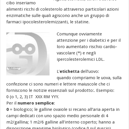
cibo inseriamo
alimenti ricchi di colesterolo attraverso particolari azioni
enzimatiche sulle quali agiscono anche un gruppo di
farmaci ipocolesterolemizzanti, le statine.
Comunque ovviamente
attenzione per i diabetici e per il
loro aumentato rischio cardio-
vascolare (*) e negli
ipercolesterolemici LDL.
L’
etichetta
dell’uovo:
quando compriamo le uova, sulla
confezione ci sono numeri e lettere maiuscole che ci
forniscono le notizie essenziali sul prodotto:. Esempio:
0 (o 1, 2, 3) IT XXX RM YYY.
Per il
numero semplice
:
0
= biologico; le galline ovaiole si recano all’aria aperta in
campi dedicati con uno spazio medio personale di 4
m2/gallina; 1 m2/6 galline all’interno coperto; hanno a
disposizione mangime biologico (codice 0 sul guscio),