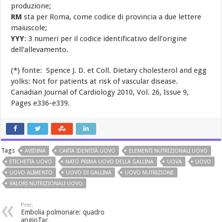
produzione;
RM
sta per Roma, come codice di provincia a due lettere
maiuscole;
YYY
: 3 numeri per il codice identificativo dell’origine
dell’allevamento.
(*) fonte: Spence J. D. et Coll. Dietary cholesterol and egg
yolks: Not for patients at risk of vascular disease.
Canadian Journal of Cardiology 2010, Vol. 26, Issue 9,
Pages e336-e339.
Tags
AVIDINA
CARTA IDENTITÀ UOVO
ELEMENTI NUTRIZIONALI UOVO
ETICHETTA UOVO
NATO PRIMA UOVO DELLA GALLINA
UOVA
UOVO
UOVO ALIMENTO
UOVO DI GALLINA
UOVO NUTRIZIONE
VALORI NUTRIZIONALI UOVO
Prec.
Embolia polmonare: quadro
angioTac