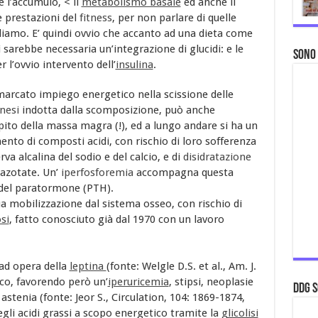
 l’accumulo, < il
metabolismo basale
ed anche il
 prestazioni del
fitness
, per non parlare di quelle
liamo. E’ quindi ovvio che accanto ad una dieta come
 sarebbe necessaria un’integrazione di glucidi: e le
Sono
 l’ovvio intervento dell’
insulina
.
il marcato impiego energetico nella scissione delle
nesi
indotta dalla scomposizione, può anche
ito della massa magra (!), ed a lungo andare si ha un
ento di composti acidi, con rischio di loro sofferenza
rva alcalina del sodio e del calcio, e di
disidratazione
 azotate. Un’
iperfosforemia
accompagna questa
e del paratormone (PTH).
ua mobilizzazione dal sistema osseo, con rischio di
si
, fatto conosciuto già dal 1970 con un lavoro
ad opera della
leptina
(fonte: Welgle D.S. et al., Am. J.
rico, favorendo però un’
iperuricemia
, stipsi, neoplasie
ddg S
astenia (fonte: Jeor S., Circulation, 104: 1869-1874,
egli acidi grassi a scopo energetico tramite la
glicolisi