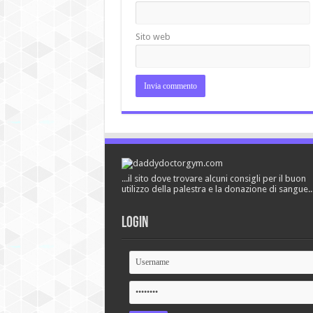
Sito web
...il sito dove trovare alcuni consigli per il buon
utilizzo della palestra e la donazione di sangue..
Login