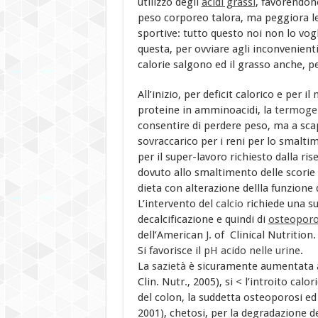
utilizzo degli
acidi grassi
, favorendone
peso corporeo talora, ma peggiora le
sportive: tutto questo noi non lo vog
questa, per ovviare agli inconvenienti
calorie salgono ed il grasso anche, per
All’inizio, per deficit calorico e per 
proteine in amminoacidi, la
termoge
consentire di perdere peso, ma a scap
sovraccarico per i reni per lo smaltim
per il super-lavoro richiesto dalla rise
dovuto allo smaltimento delle scorie
dieta con alterazione dellla funzion
L’intervento del
calcio
richiede una s
decalcificazione e quindi di
osteoporo
dell’American J. of Clinical Nutrition.
Si favorisce il
pH acido nelle urine
.
La
sazietà
è sicuramente aumentata 
Clin. Nutr., 2005), si < l’introito calo
del colon, la suddetta osteoporosi ed 
2001), chetosi, per la degradazione d