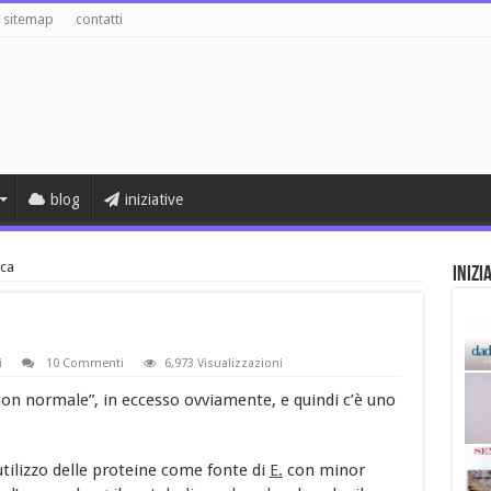
sitemap
contatti
blog
iniziative
ica
Inizi
i
10 Commenti
6,973 Visualizzazioni
“non normale”, in eccesso ovviamente, e quindi c’è uno
ilizzo delle proteine come fonte di
E
.
con minor