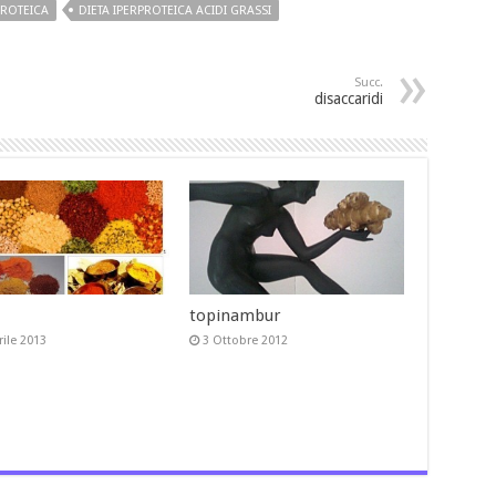
PROTEICA
DIETA IPERPROTEICA ACIDI GRASSI
Succ.
disaccaridi
topinambur
rile 2013
3 Ottobre 2012