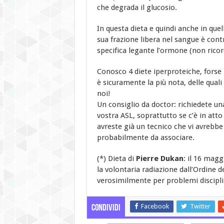
che degrada il glucosio.
In questa dieta e quindi anche in quell
sua frazione libera nel sangue è contr
specifica legante l’ormone (non ricor
Conosco 4 diete iperproteiche, forse l
è sicuramente la più nota, delle qual
noi!
Un consiglio da doctor: richiedete una
vostra ASL, soprattutto se c’è in att
avreste già un tecnico che vi avrebbe 
probabilmente da associare.
(*) Dieta di
Pierre Dukan
: il 16 magg
la volontaria radiazione dall’Ordine d
verosimilmente per problemi discipli
Facebook
Twitter
Condividi