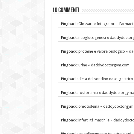
10 commenti
Pingback:
Glossario: Integratori e Farma
Pingback:
neoglucogenesi « daddydocto
Pingback:
proteine e valore biologico « 
Pingback:
urine « daddydoctorgym.com
Pingback:
dieta del sondino naso-gastri
Pingback:
fosforemia « daddydoctorgym
Pingback:
omocisteina « daddydoctorgym
Pingback:
infertilità maschile « daddydoc
Pingback:
sovrallenamento (overtraining