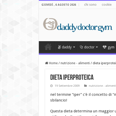
chi sono
cookie
GIOVEDÌ , 6 AGOSTO 2026
daddy
doctor
gym
Home
/
nutrizione - alimenti
/
dieta iperprote
dieta iperproteica
19 Settembre 2009
nutrizione - aliment
nel termine “iper” c’è il concetto di 
sbilancio!
Questa dieta determina un maggior ut