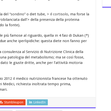
a del “
sondino
” o diet tube, > il
cortisolo
, ma forse la
obilanciata dall’> della presenza della proteina
do la fonte).
e più famose al riguardo, quella in 4 fasi di Dukan (*)
i due anche iperlipidiche: questa diete non fanno per
 consulenza al Servizio di Nutrizione Clinica della
o una patologia del metabolismo; ma se così fosse,
dato le giuste dritte, anche per l’attività motoria
io 2012 il medico nutrizionista francese ha ottenuto
ei Medici, richiesta inoltrata tempo prima,
nari.
Stumbleupon
LinkedIn