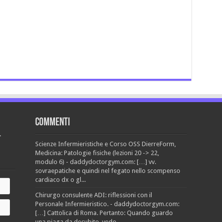
Commenti
.
Scienze Infermieristiche e Corso OSS DierreForm,
Medicina: Patologie fisiche (lezioni 20 -> 22,
modulo 6) - daddydoctorgym.com: […] vv.
sovraepatiche e quindi nel fegato nello scompenso
cardiaco dx o gl...
Chirurgo consulente ADI: riflessioni con il
Personale Infermieristico. - daddydoctorgym.com:
[…] Cattolica di Roma. Pertanto: Quando guardo
una piaga da decubito, vedo...