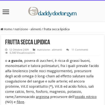
Home
/
nutrizione - alimenti
/
frutta secca lipidica
frutta secca lipidica
12 Ottobre 2009
nutrizione - alimenti
11 Commenti
6,540 Visualizzazioni
o
a guscio
, povera di zuccheri, è ricca di grassi buoni,
monoinsaturi e talora polinsaturi, fra i quali prevale l’acido
alfa-linolenico (nelle noci maggiormente), precursore
degli acidi omega-3 long-chain ad effetto salutare sulla
coagulazione del sangue e sulle arterie; ed ancora
proteine, Vit.E soprattutto (*), Vit.B ed acido folico, sali
come calcio, ferro, fosforo, magnesio, potassio,
rame,l’aminoacido
arginina
precursore dell’
ossido nitrico
(NO) e
fibre
.