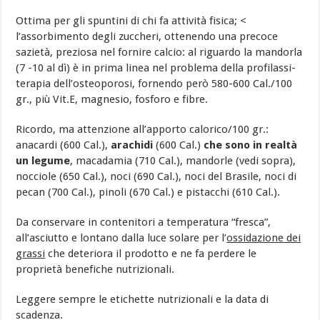
Ottima per gli spuntini di chi fa attività fisica; <
l’assorbimento degli zuccheri, ottenendo una precoce
sazietà, preziosa nel fornire calcio: al riguardo la mandorla
(7 -10 al dì) è in prima linea nel problema della profilassi-
terapia dell’osteoporosi, fornendo però 580-600 Cal./100
gr., più Vit.E, magnesio, fosforo e fibre.
Ricordo, ma attenzione all’apporto calorico/100 gr.:
anacardi (600 Cal.),
arachidi
(600 Cal.)
che sono in realtà
un legume
, macadamia (710 Cal.), mandorle (vedi sopra),
nocciole (650 Cal.), noci (690 Cal.), noci del Brasile, noci di
pecan (700 Cal.), pinoli (670 Cal.) e pistacchi (610 Cal.).
Da conservare in contenitori a temperatura “fresca”,
all’asciutto e lontano dalla luce solare per l’
ossidazione dei
grassi
che deteriora il prodotto e ne fa perdere le
proprietà benefiche nutrizionali.
Leggere sempre le etichette nutrizionali e la data di
scadenza.