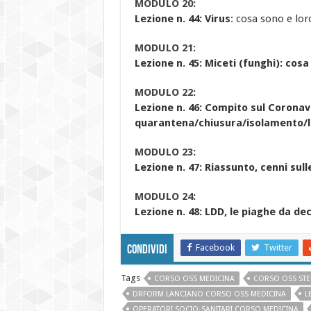
MODULO 20
:
Lezione n. 44: Virus
: cosa sono e lor
MODULO 21
:
Lezione n. 45: Miceti (funghi): cosa
MODULO 22
:
Lezione n. 46: Compito sul Coronavi
quarantena/chiusura/isolamento/
MODULO 23
:
Lezione n. 47: Riassunto, cenni sulle
MODULO 24
:
Lezione n. 48: LDD, le piaghe da de
Facebook
Twitter
Condividi
Tags
CORSO OSS MEDICINA
CORSO OSS STE
DRFORM LANCIANO CORSO OSS MEDICINA
L
OPERATORI SOCIO-SANITARI CORSO MEDICINA