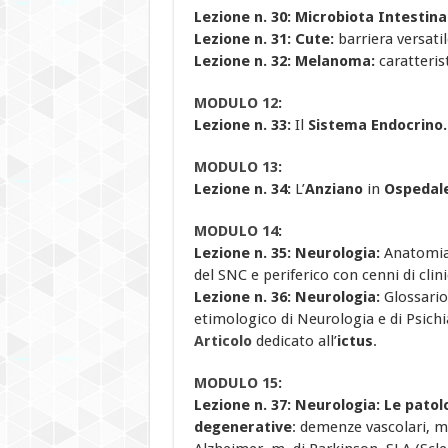
Lezione n. 30: Microbiota Intestin
Lezione n. 31:
Cute:
barriera versatil
Lezione n. 32: Melanoma:
caratteris
MODULO 12
:
Lezione n. 33:
Il
Sistema Endocrino.
MODULO 13
:
Lezione n. 34:
L’
Anziano
in
Ospedal
MODULO 14
:
Lezione n. 35:
Neurologia:
Anatomia 
del SNC e periferico con cenni di clini
Lezione n. 36: Neurologia:
Glossario
etimologico di Neurologia e di Psichi
Articolo
dedicato all’
ictus
.
MODULO 15
:
Lezione n. 37:
Neurologia: Le patol
degenerative
: demenze vascolari, m.