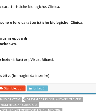
o caratteristiche biologiche. Clinica.
 sono e loro caratteristiche biologiche. Clinica.
rus in epoca di
lockdown.
 lezioni: Batteri, Virus, Miceti.
cubito.
(immagini da inserire)
Stumbleupon
LinkedIn
FANO GRAZIANI
DRFORM CORSO OSS LANCIANO MEDICINA
EZIONI MEDICINA CORSO OSS
SCIENZE INFERMIERISTICHE LEZIONI MEDICINA