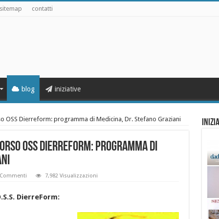
sitemap
contatti
blog
iniziative
rso OSS Dierreform: programma di Medicina, Dr. Stefano Graziani
Inizi
 Corso OSS Dierreform: programma di
ani
 Commenti
7,982 Visualizzazioni
.S.S. DierreForm: