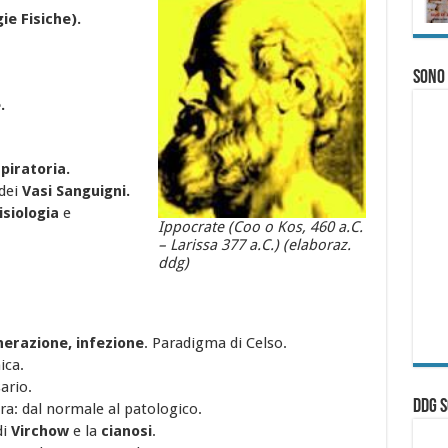
e Fisiche)
.
Sono
.
piratoria.
dei
Vasi Sanguigni.
isiologia
e
Ippocrate (Coo o Kos, 460 a.C.
– Larissa 377 a.C.) (elaboraz.
ddg)
nerazione,
infezione
. Paradigma di Celso.
ica.
sario.
ddg S
ra: dal normale al patologico.
di
Virchow
e la
cianosi
.