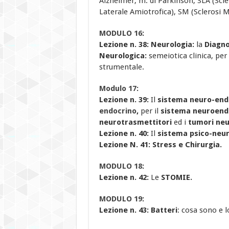
Alzheimer, m. di Parkinson, SLA (Scle
Laterale Amiotrofica), SM (Sclerosi Mu
MODULO 16
:
Lezione n. 38:
Neurologia:
la
Diagno
Neurologica:
semeiotica clinica, pe
strumentale.
Modulo 17
:
Lezione n. 39:
Il
sistema neuro-end
endocrino
,
per il
sistema neuroend
neurotrasmettitori
ed i
tumori neu
Lezione n. 40:
Il
sistema psico-neu
Lezione N. 41: Stress e Chirurgia.
MODULO 18
:
Lezione n. 42:
Le
STOMIE.
MODULO 19
:
Lezione n. 43: Batteri
: cosa sono e l