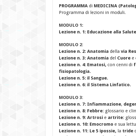
PROGRAMMA
di
MEDICINA (Patologi
Programma di lezioni in moduli.
MODULO 1
:
Lezione n. 1: Educazione alla Salute
MODULO 2
:
Lezione n. 2:
Anatomia
della
via Res
Lezione n. 3: Anatomia
del
Cuore
e 
Lezione n. 4: Ematosi,
con cenni di
f
fisiopatologia.
Lezione n. 5: il Sangue.
Lezione n. 6
: il Sistema Linfatico.
MODULO 3
:
Lezione n. 7:
Infiammazione
,
dege
Lezione n. 8:
Febbre
: glossario e clin
Lezione n. 9:
Artrosi
e
artrite
: glos
Lezione n. 10:
Emocromo
e sua lettu
Lezione n. 11:
Le 5 ipossie,
la
tride