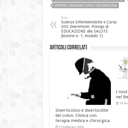
STEFANO GRAZIANI CORSO OSS MEDICINA
Prec.
Scienze Infermieristiche e Corso
OSS DierreForm: Principi di
EDUCAZIONE alla SALUTE
(lezione n. 1, modulo 1)
Articoli Correlati
I nost
nel B
14 Gi
Diverticolosi e diverticolite
del colon. Clinica con
terapia medica e chirurgica.
15 Febbraio 2026