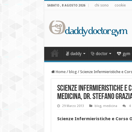
chi sono
cookie
SABATO , 8 AGOSTO 2026
daddy
doctor
gym
Home
/
blog
/
Scienze Infermieristiche e Co
Scienze Infermieristiche e
Medicina, Dr. Stefano Grazi
29 Marzo 2013
blog
,
medicina
4
Scienze Infermieristiche e Corso O