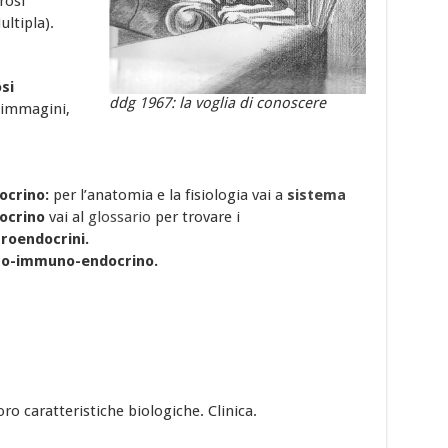
rosi
ltipla).
si
ddg 1967: la voglia di conoscere
r immagini,
ocrino:
per l’anatomia e la fisiologia vai a
sistema
ocrino
vai al
glossario
per trovare i
roendocrini.
ro-immuno-endocrino.
oro caratteristiche biologiche. Clinica.