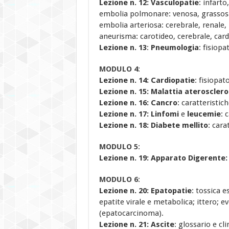
Lezione n. 12: Vasculopatie
: infart
embolia polmonare: venosa, grassosa,
embolia arteriosa: cerebrale, renale, 
aneurisma: carotideo, cerebrale, cardi
Lezione n. 13
:
Pneumologia
: fisiopa
MODULO 4
:
Lezione n.
14:
Cardiopatie
: fisiopat
Lezione n.
15:
Malattia aterosclero
Lezione n. 16:
Cancro
: caratteristich
Lezione n. 17:
Linfomi
e
leucemie
: 
Lezione n. 18:
Diabete mellito
: cara
MODULO 5
:
Lezione n. 19:
Apparato Digerente
MODULO 6
:
Lezione n. 20:
Epatopatie
: tossica e
epatite virale e metabolica; ittero; ev
(epatocarcinoma).
Lezione n. 21:
Ascite
: glossario e cli