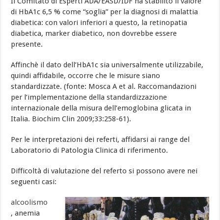
Il Comitato di Esperti ADA/EASD/IDF ha stabilito il valore
di HbA1c 6,5 % come “soglia” per la diagnosi di malattia
diabetica: con valori inferiori a questo, la retinopatia
diabetica, marker diabetico, non dovrebbe essere
presente.
Affinchè il dato dell’HbA1c sia universalmente utilizzabile,
quindi affidabile, occorre che le misure siano
standardizzate. (fonte: Mosca A et al. Raccomandazioni
per l’implementazione della standardizzazione
internazionale della misura dell’emoglobina glicata in
Italia. Biochim Clin 2009;33:258-61).
Per le interpretazioni dei referti, affidarsi ai range del
Laboratorio di Patologia Clinica di riferimento.
Difficoltà di valutazione del referto si possono avere nei
seguenti casi:
alcoolismo
, anemia