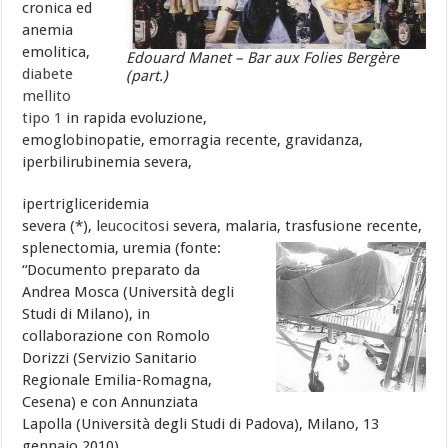
cronica ed
anemia
emolitica,
Edouard Manet – Bar aux Folies Bergère
diabete
(part.)
mellito
tipo 1
in rapida evoluzione,
emoglobinopatie, emorragia recente, gravidanza,
iperbilirubinemia severa,
ipertrigliceridemia
severa (*), l
eucocitosi
severa, malaria, trasfusione recente,
splenectomia, uremia (fonte:
“Documento preparato da
Andrea Mosca (Università degli
Studi di Milano), in
collaborazione con Romolo
Dorizzi (Servizio Sanitario
Regionale Emilia-Romagna,
Cesena) e con Annunziata
Lapolla (Università degli Studi di Padova), Milano, 13
gennaio 2010),