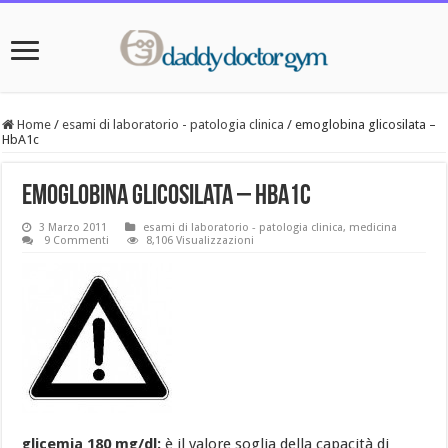
Home
/
esami di laboratorio - patologia clinica
/
emoglobina glicosilata –
HbA1c
emoglobina glicosilata – HbA1c
3 Marzo 2011
esami di laboratorio - patologia clinica
,
medicina
9 Commenti
8,106 Visualizzazioni
glicemia 180 mg/dl:
è il valore soglia della capacità di