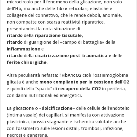
microcircolo per il fenomeno della glicazione, non solo
dell’Hb, ma anche delle
fibre
reticolari, elastiche e
collagene del connettivo, che le rende deboli, anomale,
non compatte con scarsa reattività riparatrice,
presentandosi la nota situazione di
ritardo
della
riparazione
tissutale,
ritardo
di guarigione del «campo di battaglia» della
infiammazione
e
ritardo
della
cicatrizzazione post-traumatica e
delle
ferite chirurgiche
.
Altra peculiarità nefasta: l’
HbA1cO2
cioè l’ossiemoglobina
glicata è anche
meno compliante per la
cessione dell’O2
e quindi dello “spazio” di
recupero della CO2
in periferia,
con danni nutrizionali ed energetici.
La glicazione o «
dolcificazione
» delle cellule dell’endotelio
(intima vasale) dei capillari, si manifesta con attivazione
piastrinica, ipossia stagnante e ischemica valutate anche
con l’ossimetro sulle lesioni distali, trombosi, infezione,
necrosi e gangrena.