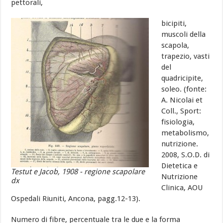
pettorali,
bicipiti,
muscoli della
scapola,
trapezio, vasti
del
quadricipite,
soleo. (fonte:
A. Nicolai et
Coll., Sport:
fisiologia,
metabolismo,
nutrizione.
2008, S.O.D. di
Dietetica e
Testut e Jacob, 1908 - regione scapolare
Nutrizione
dx
Clinica, AOU
Ospedali Riuniti, Ancona, pagg.12-13).
Numero di fibre, percentuale tra le due e la forma