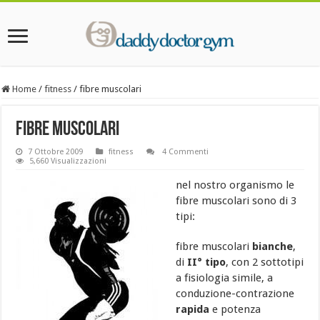
Home
/
fitness
/
fibre muscolari
fibre muscolari
7 Ottobre 2009
fitness
4 Commenti
5,660 Visualizzazioni
nel nostro organismo le
fibre muscolari sono di 3
tipi:
fibre muscolari
bianche
,
di
II° tipo
, con 2 sottotipi
a fisiologia simile, a
conduzione-contrazione
rapida
e potenza