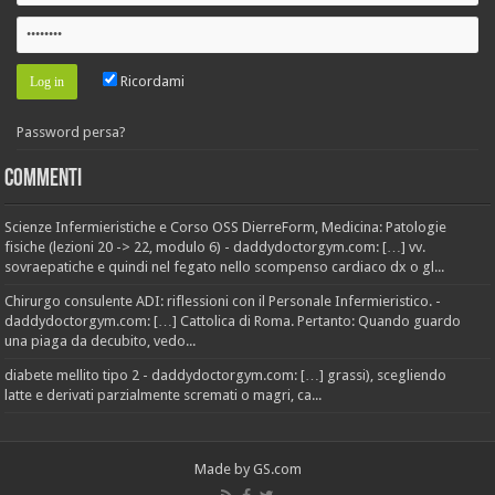
Ricordami
Password persa?
Commenti
Scienze Infermieristiche e Corso OSS DierreForm, Medicina: Patologie
fisiche (lezioni 20 -> 22, modulo 6) - daddydoctorgym.com: […] vv.
sovraepatiche e quindi nel fegato nello scompenso cardiaco dx o gl...
Chirurgo consulente ADI: riflessioni con il Personale Infermieristico. -
daddydoctorgym.com: […] Cattolica di Roma. Pertanto: Quando guardo
una piaga da decubito, vedo...
diabete mellito tipo 2 - daddydoctorgym.com: […] grassi), scegliendo
latte e derivati parzialmente scremati o magri, ca...
Made by
GS.com