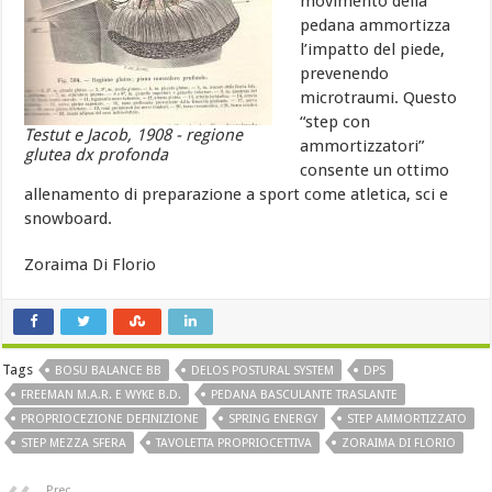
movimento della
pedana ammortizza
l’impatto del piede,
prevenendo
microtraumi. Questo
“step con
Testut e Jacob, 1908 - regione
ammortizzatori”
glutea dx profonda
consente un ottimo
allenamento di preparazione a sport come atletica, sci e
snowboard.
Zoraima Di Florio
Tags
BOSU BALANCE BB
DELOS POSTURAL SYSTEM
DPS
FREEMAN M.A.R. E WYKE B.D.
PEDANA BASCULANTE TRASLANTE
PROPRIOCEZIONE DEFINIZIONE
SPRING ENERGY
STEP AMMORTIZZATO
STEP MEZZA SFERA
TAVOLETTA PROPRIOCETTIVA
ZORAIMA DI FLORIO
Prec.