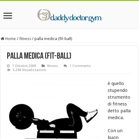
Home
/
fitness
/
palla medica (fit-ball)
palla medica (fit-ball)
7 Ottobre 2009
fitness
1 Commento
3,244 Visualizzazioni
è quello
stupendo
strumento
di fitness
detto palla
medica.
Con un
buon