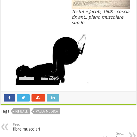
Testut e Jacob, 1908 - coscia
dx ant., piano muscolare
sup.le
Tags
FIT-BALL
PALLA MEDICA
Prec.
fibre muscolari
Succ.