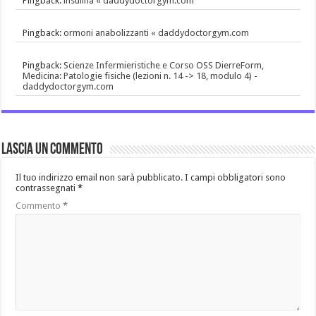
Pingback:
insulina « daddydoctorgym.com
Pingback:
ormoni anabolizzanti « daddydoctorgym.com
Pingback:
Scienze Infermieristiche e Corso OSS DierreForm,
Medicina: Patologie fisiche (lezioni n. 14 -> 18, modulo 4) -
daddydoctorgym.com
Lascia un commento
Il tuo indirizzo email non sarà pubblicato.
I campi obbligatori sono
contrassegnati
*
Commento
*