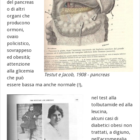
del pancreas
o di altri
organi che
producono
ormoni,
ovaio
policistico,
sovrappeso
ed obesità;
attenzione
alla glicemia
Testut e Jacob, 1908 - pancreas
che può
essere bassa ma anche normale (!),
nel test alla
tolbutamide ed alla
leucina,
alcuni casi di
diabetici obesi non
trattati, a digiuno,
nell’acromegalia,