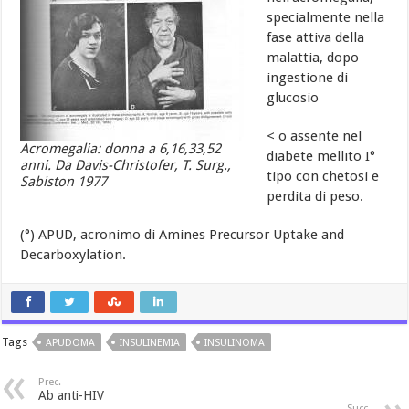
specialmente nella
fase attiva della
malattia, dopo
ingestione di
glucosio
< o assente nel
Acromegalia: donna a 6,16,33,52
diabete mellito I°
anni. Da Davis-Christofer, T. Surg.,
tipo con chetosi e
Sabiston 1977
perdita di peso.
(°) APUD, acronimo di Amines Precursor Uptake and
Decarboxylation.
Tags
APUDOMA
INSULINEMIA
INSULINOMA
Prec.
Ab anti-HIV
Succ.