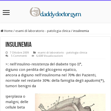
Home
/
esami di laboratorio - patologia clinica
/
insulinemia
insulinemia
7 Ottobre 2009
esami di laboratorio - patologia clinica
5 Commenti
6,608 Visualizzazioni
>: nell’insulino-resistenza del diabete tipo II°,
digiuno con perdita del glicogeno epatico,
ancora a digiuno nell’insulinoma nel 70% dei Pazienti,
normale nel restante 30%: della famiglia degli apudomi(*),
tumori benigni da
iperplasia o
maligni, delle
cellule beta