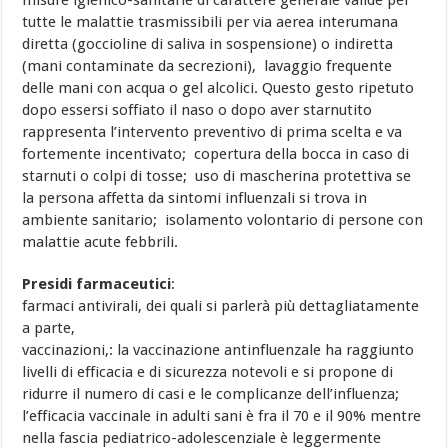
misure igienico-sanitarie di carattere generale valide per
tutte le malattie trasmissibili per via aerea interumana
diretta (goccioline di saliva in sospensione) o indiretta
(mani contaminate da secrezioni), lavaggio frequente
delle mani con acqua o gel alcolici. Questo gesto ripetuto
dopo essersi soffiato il naso o dopo aver starnutito
rappresenta l’intervento preventivo di prima scelta e va
fortemente incentivato; copertura della bocca in caso di
starnuti o colpi di tosse; uso di mascherina protettiva se
la persona affetta da sintomi influenzali si trova in
ambiente sanitario; isolamento volontario di persone con
malattie acute febbrili.
Presidi farmaceutici
:
farmaci antivirali, dei quali si parlerà più dettagliatamente
a parte,
vaccinazioni,: la vaccinazione antinfluenzale ha raggiunto
livelli di efficacia e di sicurezza notevoli e si propone di
ridurre il numero di casi e le complicanze dell’influenza;
l’efficacia vaccinale in adulti sani è fra il 70 e il 90% mentre
nella fascia pediatrico-adolescenziale è leggermente