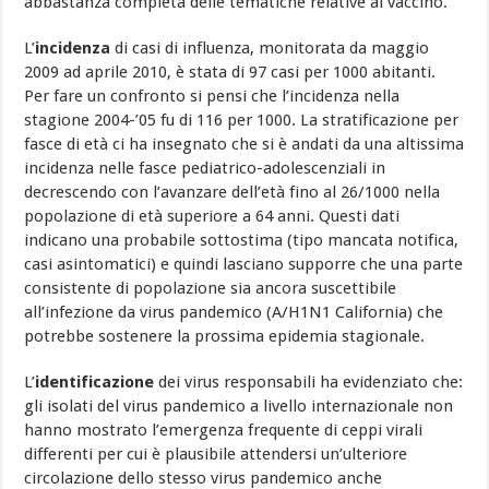
abbastanza completa delle tematiche relative al vaccino.
L’
incidenza
di casi di influenza, monitorata da maggio
2009 ad aprile 2010, è stata di 97 casi per 1000 abitanti.
Per fare un confronto si pensi che l’incidenza nella
stagione 2004-’05 fu di 116 per 1000. La stratificazione per
fasce di età ci ha insegnato che si è andati da una altissima
incidenza nelle fasce pediatrico-adolescenziali in
decrescendo con l’avanzare dell’età fino al 26/1000 nella
popolazione di età superiore a 64 anni. Questi dati
indicano una probabile sottostima (tipo mancata notifica,
casi asintomatici) e quindi lasciano supporre che una parte
consistente di popolazione sia ancora suscettibile
all’infezione da virus pandemico (A/H1N1 California) che
potrebbe sostenere la prossima epidemia stagionale.
L’
identificazione
dei virus responsabili ha evidenziato che:
gli isolati del virus pandemico a livello internazionale non
hanno mostrato l’emergenza frequente di ceppi virali
differenti per cui è plausibile attendersi un’ulteriore
circolazione dello stesso virus pandemico anche