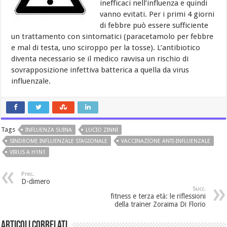
inefficaci nell’influenza e quindi
vanno evitati. Per i primi 4 giorni
di febbre può essere sufficiente
un trattamento con sintomatici (paracetamolo per febbre
e mal di testa, uno sciroppo per la tosse). L’antibiotico
diventa necessario se il medico ravvisa un rischio di
sovrapposizione infettiva batterica a quella da virus
influenzale.
Tags
INFLUENZA SUINA
LUCIO ZINNI
SINDROME INFLUENZALE STAGIONALE
VACCINAZIONE ANTI-INFLUENZALE
VIRUS A H1N1
Prec.
D-dimero
Succ.
fitness e terza età: le riflessioni
della trainer Zoraima Di Florio
Articoli Correlati