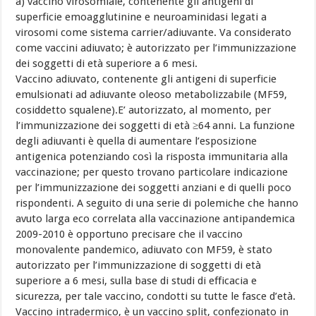
a) vaccino virosomiale, contenente gli antigeni di
superficie emoagglutinine e neuroaminidasi legati a
virosomi come sistema carrier/adiuvante. Va considerato
come vaccini adiuvato; è autorizzato per l’immunizzazione
dei soggetti di età superiore a 6 mesi.
Vaccino adiuvato, contenente gli antigeni di superficie
emulsionati ad adiuvante oleoso metabolizzabile (MF59,
cosiddetto squalene).E’ autorizzato, al momento, per
l’immunizzazione dei soggetti di età ≥64 anni. La funzione
degli adiuvanti è quella di aumentare l’esposizione
antigenica potenziando così la risposta immunitaria alla
vaccinazione; per questo trovano particolare indicazione
per l’immunizzazione dei soggetti anziani e di quelli poco
rispondenti. A seguito di una serie di polemiche che hanno
avuto larga eco correlata alla vaccinazione antipandemica
2009-2010 è opportuno precisare che il vaccino
monovalente pandemico, adiuvato con MF59, è stato
autorizzato per l’immunizzazione di soggetti di età
superiore a 6 mesi, sulla base di studi di efficacia e
sicurezza, per tale vaccino, condotti su tutte le fasce d’età.
Vaccino intradermico, è un vaccino split, confezionato in