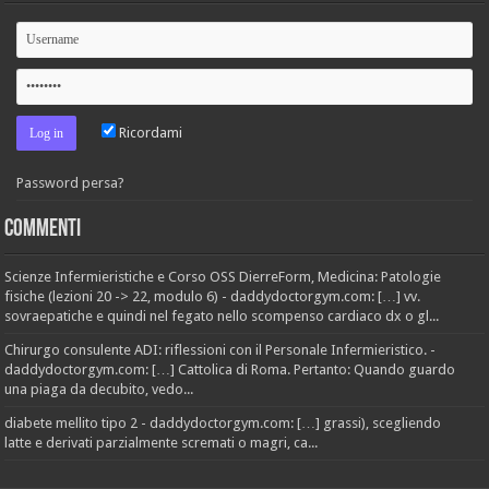
Ricordami
Password persa?
Commenti
Scienze Infermieristiche e Corso OSS DierreForm, Medicina: Patologie
fisiche (lezioni 20 -> 22, modulo 6) - daddydoctorgym.com: […] vv.
sovraepatiche e quindi nel fegato nello scompenso cardiaco dx o gl...
Chirurgo consulente ADI: riflessioni con il Personale Infermieristico. -
daddydoctorgym.com: […] Cattolica di Roma. Pertanto: Quando guardo
una piaga da decubito, vedo...
diabete mellito tipo 2 - daddydoctorgym.com: […] grassi), scegliendo
latte e derivati parzialmente scremati o magri, ca...