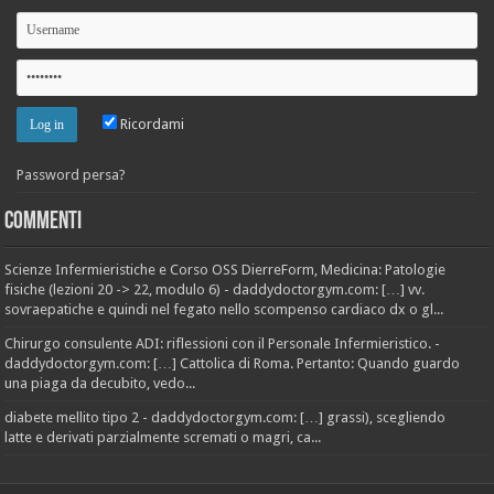
Ricordami
Password persa?
Commenti
Scienze Infermieristiche e Corso OSS DierreForm, Medicina: Patologie
fisiche (lezioni 20 -> 22, modulo 6) - daddydoctorgym.com: […] vv.
sovraepatiche e quindi nel fegato nello scompenso cardiaco dx o gl...
Chirurgo consulente ADI: riflessioni con il Personale Infermieristico. -
daddydoctorgym.com: […] Cattolica di Roma. Pertanto: Quando guardo
una piaga da decubito, vedo...
diabete mellito tipo 2 - daddydoctorgym.com: […] grassi), scegliendo
latte e derivati parzialmente scremati o magri, ca...