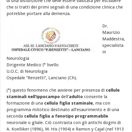
di una disfunzione che deve essere valutata per escludere
che si tratti dei primi segnali di una condizione clinica che
potrebbe portare alla demenza.
Dr.
Maurizio
Maddestra,
specialista
in
Neurologia
Dirigente Medico I° livello
U.O.C. di Neurologia
Ospedale “Renzetti”, Lanciano (Ch).
(°) questo fenomeno che avviene per presenza di
cellule
staminali nell’ippocampo
dell’
adulto
consente la
formazione di una
cellula figlia staminale
, ma con
programma mitotico destinato all’esaurimento e di una
seconda
cellula figlia a fenotipo programmabile
neuronale o gliale. Ciò contrasta con gli antichi dogmi di
A. Koelliker (1896), W. His (1904) e Ramon y Cajal (nel 1913