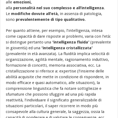
alle
emozioni,
alla
personalità nel suo complesso e all’intelligenza
.
Le
modifiche dovute all’età,
in assenza di patologia,
sono
prevalentemente di tipo qualitativo.
Per quanto attiene, per esempio, l’intelligenza, intesa
come capacità di dare risposte ai problemi, varia con l’età:
si distingue pertanto una “
intelligenza fluida
” (prevalente
in gioventù) ed una “
intelligenza cristallizzata
”
(prevalente in età avanzata). La fluidità implica velocità di
organizzazione, agilità mentale, ragionamento induttivo,
formazione di concetti, memoria associativa, ecc. La
cristallizzazione si riferisce a: expertise (l’insieme delle
abilità acquisite che mette in condizione di rispondere, in
modo efficace e quasi automatico, alle situazioni), la
comprensione linguistica che fa notare sottigliezze e
sfumature che possono sfuggire ad una più rapida
reattività, l’individuare il significato generalizzabile di
situazioni particolari, il saper ricorrere in modo più
consapevole alla cultura generale, la saggezza, ossia la
capacità di ponderare e di valutare le conseguenze, ecc.