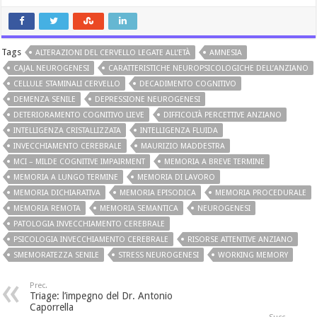
Tags
ALTERAZIONI DEL CERVELLO LEGATE ALL’ETÀ
AMNESIA
CAJAL NEUROGENESI
CARATTERISTICHE NEUROPSICOLOGICHE DELL’ANZIANO
CELLULE STAMINALI CERVELLO
DECADIMENTO COGNITIVO
DEMENZA SENILE
DEPRESSIONE NEUROGENESI
DETERIORAMENTO COGNITIVO LIEVE
DIFFICOLTÀ PERCETTIVE ANZIANO
INTELLIGENZA CRISTALLIZZATA
INTELLIGENZA FLUIDA
INVECCHIAMENTO CEREBRALE
MAURIZIO MADDESTRA
MCI – MILDE COGNITIVE IMPAIRMENT
MEMORIA A BREVE TERMINE
MEMORIA A LUNGO TERMINE
MEMORIA DI LAVORO
MEMORIA DICHIARATIVA
MEMORIA EPISODICA
MEMORIA PROCEDURALE
MEMORIA REMOTA
MEMORIA SEMANTICA
NEUROGENESI
PATOLOGIA INVECCHIAMENTO CEREBRALE
PSICOLOGIA INVECCHIAMENTO CEREBRALE
RISORSE ATTENTIVE ANZIANO
SMEMORATEZZA SENILE
STRESS NEUROGENESI
WORKING MEMORY
Prec.
Triage: l’impegno del Dr. Antonio
Caporrella