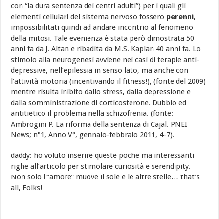
con “la dura sentenza dei centri adulti”) per i quali gli
elementi cellulari del sistema nervoso fossero
perenni
,
impossibilitati quindi ad andare incontrio al fenomeno
della mitosi. Tale evenienza è stata però dimostrata 50
anni fa da J. Altan e ribadita da M.S. Kaplan 40 anni fa. Lo
stimolo alla neurogenesi avviene nei casi di terapie anti-
depressive, nell’epilessia in senso lato, ma anche con
l’attività motoria (incentivando il fitness!), (fonte del 2009)
mentre risulta inibito dallo
stress
, dalla depressione e
dalla somministrazione di corticosterone. Dubbio ed
antitietico il problema nella schizofrenia. (fonte:
Ambrogini P. La riforma della sentenza di Cajal. PNEI
News; n°1, Anno V°, gennaio-febbraio 2011, 4-7).
daddy: ho voluto inserire queste poche ma interessanti
righe all’articolo per stimolare curiosità e serendipity.
Non solo l'”amore” muove il sole e le altre stelle… that’s
all, Folks!