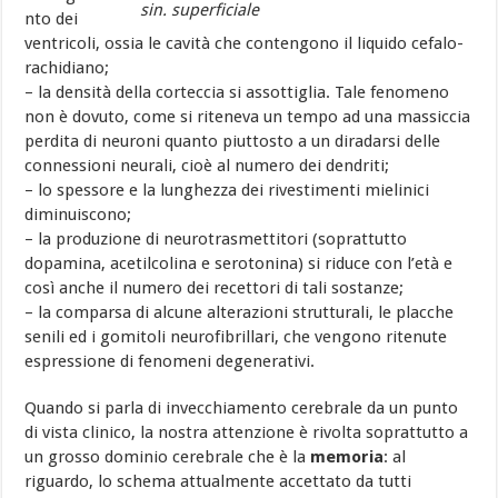
sin. superficiale
nto dei
ventricoli, ossia le cavità che contengono il liquido cefalo-
rachidiano;
– la densità della corteccia si assottiglia. Tale fenomeno
non è dovuto, come si riteneva un tempo ad una massiccia
perdita di neuroni quanto piuttosto a un diradarsi delle
connessioni neurali, cioè al numero dei dendriti;
– lo spessore e la lunghezza dei rivestimenti mielinici
diminuiscono;
– la produzione di neurotrasmettitori (soprattutto
dopamina, acetilcolina e serotonina) si riduce con l’età e
così anche il numero dei recettori di tali sostanze;
– la comparsa di alcune alterazioni strutturali, le placche
senili ed i gomitoli neurofibrillari, che vengono ritenute
espressione di fenomeni degenerativi.
Quando si parla di invecchiamento cerebrale da un punto
di vista clinico, la nostra attenzione è rivolta soprattutto a
un grosso dominio cerebrale che è la
memoria
: al
riguardo, lo schema attualmente accettato da tutti