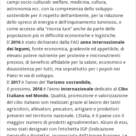
campi socio-culturali: welfare, medicina, cultura,
astronomia ecc. con la compresenza dello sviluppo
sostenibile per il rispetto dell’ambiente, per la riduzione
dello spreco di energia e dell’inquinamento luminoso, e
come accesso alla “risorsa luce” anche da parte delle
popolazioni più in difficoltà economiche e logistiche.
Il
2016
è stato dichiarato dalla FAO
anno internazionale
dei legumi,
fonte economica, gradevole ed appetibile, di
elevato potere nutriente per proteine ​​e micronutrienti
preziosi, di beneficio affidabile per la salute, economico e
disussistenza per tutti, ma soprattutto per i popoli nei
Paesi in via di sviluppo.
Il
2017
è l’anno del
Turismo sostenibile,
il prossimo,
2018
è l’anno
internazionale
dedicato al
Cibo
Italiano nel Mondo.
Qualità, promozione e valorizzazione
del cibo italiano son realizzati grazie al lavoro dei tanti
agricoltori, allevatori, pescatori, artigiani e produttori
presenti nel territorio nazionale. L’Italia, è il paese con il
maggior numero di prodotti agroalimentari. Alcuni di essi,
sono stati designati con l’etichetta IGP (Indicazione
Geografica Protetta), riconosciuta dall’Unione Europea. Le