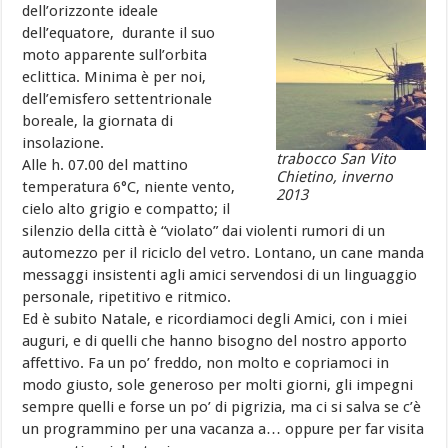
dell’orizzonte ideale
dell’equatore, durante il suo
moto apparente sull’orbita
eclittica. Minima è per noi,
dell’emisfero settentrionale
boreale, la giornata di
insolazione.
trabocco San Vito
Alle h. 07.00 del mattino
Chietino, inverno
temperatura 6°C, niente vento,
2013
cielo alto grigio e compatto; il
silenzio della città è “violato” dai violenti rumori di un
automezzo per il riciclo del vetro. Lontano, un cane manda
messaggi insistenti agli amici servendosi di un linguaggio
personale, ripetitivo e ritmico.
Ed è subito Natale, e ricordiamoci degli Amici, con i miei
auguri, e di quelli che hanno bisogno del nostro apporto
affettivo. Fa un po’ freddo, non molto e copriamoci in
modo giusto, sole generoso per molti giorni, gli impegni
sempre quelli e forse un po’ di pigrizia, ma ci si salva se c’è
un programmino per una vacanza a… oppure per far visita