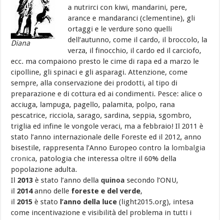
a nutrirci con kiwi, mandarini, pere,
arance e mandaranci (clementine), gli
ortaggi e le verdure sono quelli
dell’autunno, come il cardo, il broccolo, la
Diana
verza, il finocchio, il cardo ed il carciofo,
ecc. ma compaiono presto le cime di rapa ed a marzo le
cipolline, gli spinaci e gli asparagi. Attenzione, come
sempre, alla conservazione dei prodotti, al tipo di
preparazione e di cottura ed ai condimenti. Pesce: alice o
acciuga, lampuga, pagello, palamita, polpo, rana
pescatrice, ricciola, sarago, sardina, seppia, sgombro,
triglia ed infine le vongole veraci, ma a febbraio! Il 2011 è
stato l’anno internazionale delle Foreste ed il 2012, anno
bisestile, rappresenta l’Anno Europeo contro la
lombalgia
cronica
, patologia che interessa oltre il 60% della
popolazione adulta.
Il
2013
è stato l’anno della
quinoa
secondo l’ONU,
il
2014
anno delle
foreste e del verde
,
il
2015
è stato
l’anno della luce
(light2015.org), intesa
come incentivazione e visibilità del problema in tutti i