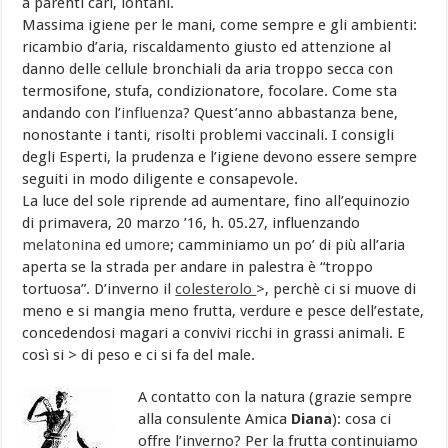
a parenti cari, lontani.
Massima igiene per le mani, come sempre e gli ambienti:
ricambio d’aria, riscaldamento giusto ed attenzione al
danno delle cellule bronchiali da aria troppo secca con
termosifone, stufa, condizionatore, focolare. Come sta
andando con l’
influenza
? Quest’anno abbastanza bene,
nonostante i tanti, risolti problemi vaccinali. I consigli
degli Esperti, la prudenza e l’igiene devono essere sempre
seguiti in modo diligente e consapevole.
La luce del sole riprende ad aumentare, fino all’equinozio
di primavera, 20 marzo ’16, h. 05.27, influenzando
melatonina
ed
umore
; camminiamo un po’ di più all’aria
aperta se la strada per andare in palestra è “troppo
tortuosa”. D’inverno il
colesterolo
>, perchè ci si muove di
meno e si mangia meno frutta, verdure e pesce dell’estate,
concedendosi magari a convivi ricchi in grassi animali. E
così si > di peso e ci si fa del male.
A contatto con la natura (grazie sempre
alla consulente Amica
Diana
): cosa ci
offre l’inverno? Per la frutta continuiamo