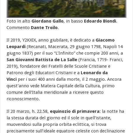
Foto in alto
Giordano Gallo
, in basso
Edoardo Biondi
.
Commento
Dante Troilo
.
Il 2019, Y2KXIX, anno giubilare, è dedicato a
Giacomo
Leopardi
(Recanati, Macerata,
29 giugno 1798, Napoli
14
giugno 1837) per il suo
“L’Infinito” che compie 200 anni, a
San Giovanni Battista de La Salle
(Francia, 1719- Franci,
2019), fondatore dei Fratelli delle Scuole Cristiane e
Patrono degli Educatori Cristiani e a
Leonardo da
Vinci
per i suoi 400 anni dalla morte, il 2 maggio. Ancora
quest’anno vede Matera Capitale della Cultura, primo
comune dell’Italia meridionale a ricevere questo
riconoscimento.
Il 20 marzo, h. 22.58,
equinozio di primavera
: la notte ha
la stessa durata del giorno ed il sole in quell’istante,
muovendosi sulla propria orbita eclittica, si trova
precisamente sull’ideale equatore celeste con declinazione