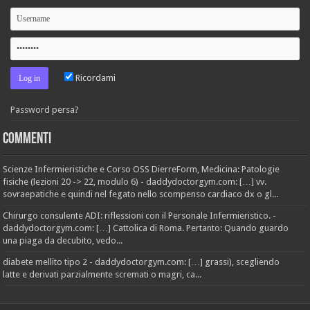
Ricordami
Password persa?
Commenti
Scienze Infermieristiche e Corso OSS DierreForm, Medicina: Patologie
fisiche (lezioni 20 -> 22, modulo 6) - daddydoctorgym.com: […] vv.
sovraepatiche e quindi nel fegato nello scompenso cardiaco dx o gl...
Chirurgo consulente ADI: riflessioni con il Personale Infermieristico. -
daddydoctorgym.com: […] Cattolica di Roma. Pertanto: Quando guardo
una piaga da decubito, vedo...
diabete mellito tipo 2 - daddydoctorgym.com: […] grassi), scegliendo
latte e derivati parzialmente scremati o magri, ca...