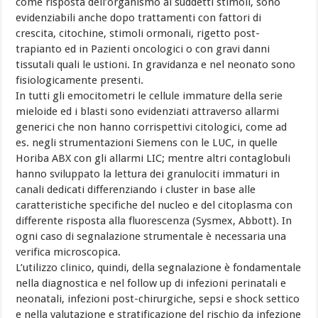
come risposta dell’organismo ai suddetti stimoli, sono
evidenziabili anche dopo trattamenti con fattori di
crescita, citochine, stimoli ormonali, rigetto post-
trapianto ed in Pazienti oncologici o con gravi danni
tissutali quali le ustioni. In gravidanza e nel neonato sono
fisiologicamente presenti.
In tutti gli emocitometri le cellule immature della serie
mieloide ed i blasti sono evidenziati attraverso allarmi
generici che non hanno corrispettivi citologici, come ad
es. negli strumentazioni Siemens con le LUC, in quelle
Horiba ABX con gli allarmi LIC; mentre altri contaglobuli
hanno sviluppato la lettura dei granulociti immaturi in
canali dedicati differenziando i cluster in base alle
caratteristiche specifiche del nucleo e del citoplasma con
differente risposta alla fluorescenza (Sysmex, Abbott). In
ogni caso di segnalazione strumentale è necessaria una
verifica microscopica.
L’utilizzo clinico, quindi, della segnalazione è fondamentale
nella diagnostica e nel follow up di infezioni perinatali e
neonatali, infezioni post-chirurgiche, sepsi e shock settico
e nella valutazione e stratificazione del rischio da infezione