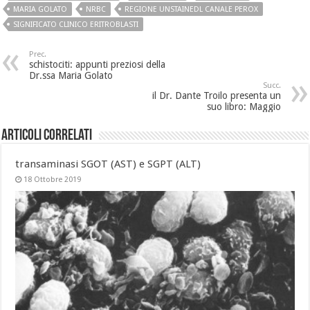
MARIA GOLATO
NRBC
REGIONE UNSTAINEDL CANALE PEROX
SIGNIFICATO CLINICO ERITROBLASTI
Prec.
schistociti: appunti preziosi della
Dr.ssa Maria Golato
Succ.
il Dr. Dante Troilo presenta un
suo libro: Maggio
Articoli Correlati
transaminasi SGOT (AST) e SGPT (ALT)
18 Ottobre 2019