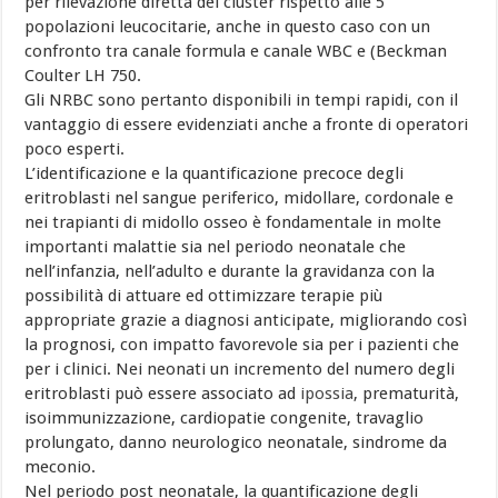
per rilevazione diretta del cluster rispetto alle 5
popolazioni leucocitarie, anche in questo caso con un
confronto tra canale formula e canale WBC e (Beckman
Coulter LH 750.
Gli NRBC sono pertanto disponibili in tempi rapidi, con il
vantaggio di essere evidenziati anche a fronte di operatori
poco esperti.
L’identificazione e la quantificazione precoce degli
eritroblasti nel sangue periferico, midollare, cordonale e
nei trapianti di midollo osseo è fondamentale in molte
importanti malattie sia nel periodo neonatale che
nell’infanzia, nell’adulto e durante la gravidanza con la
possibilità di attuare ed ottimizzare terapie più
appropriate grazie a diagnosi anticipate, migliorando così
la prognosi, con impatto favorevole sia per i pazienti che
per i clinici. Nei neonati un incremento del numero degli
eritroblasti può essere associato ad
ipossia
, prematurità,
isoimmunizzazione, cardiopatie congenite, travaglio
prolungato, danno neurologico neonatale, sindrome da
meconio.
Nel periodo post neonatale, la quantificazione degli