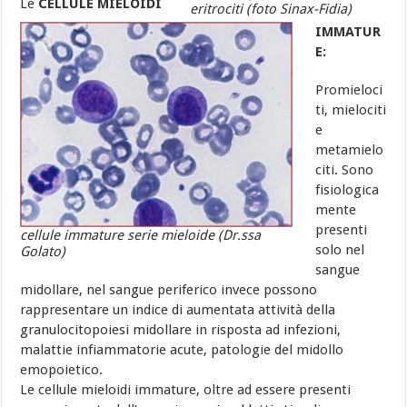
Le
CELLULE MIELOIDI
eritrociti (foto Sinax-Fidia)
IMMATUR
E:
Promieloci
ti, mielociti
e
metamielo
citi. Sono
fisiologica
mente
presenti
cellule immature serie mieloide (Dr.ssa
solo nel
Golato)
sangue
midollare, nel sangue periferico invece possono
rappresentare un indice di aumentata attività della
granulocitopoiesi midollare in risposta ad infezioni,
malattie infiammatorie acute, patologie del midollo
emopoietico.
Le cellule mieloidi immature, oltre ad essere presenti