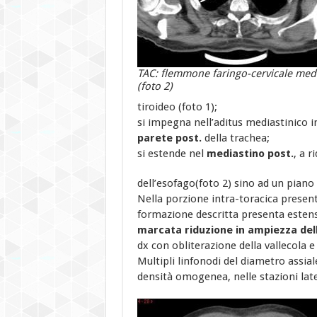
TAC: flemmone faringo-cervicale med
(foto 2)
tiroideo (foto 1);
si impegna nell’aditus mediastinico 
parete post.
della trachea;
si estende nel
mediastino post.
, a r
dell’esofago(foto 2) sino ad un piano
Nella porzione intra-toracica present
formazione descritta presenta estens
marcata riduzione in ampiezza dell
dx con obliterazione della vallecola 
Multipli linfonodi del diametro assi
densità omogenea, nelle stazioni late