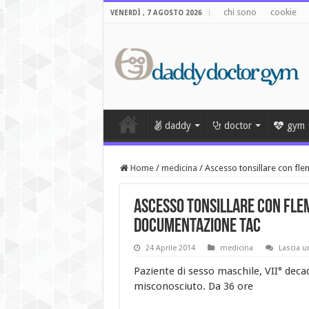
chi sono
cookie
VENERDÌ , 7 AGOSTO 2026
daddy
doctor
gym
Home
/
medicina
/
Ascesso tonsillare con f
Ascesso tonsillare con fle
documentazione TAC
24 Aprile 2014
medicina
Lascia 
Paziente di sesso maschile, VII° deca
misconosciuto. Da 36 ore