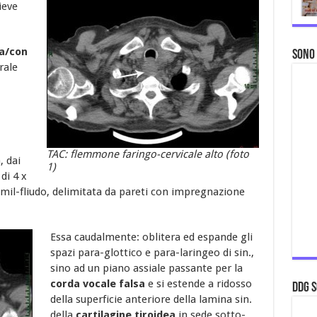
ieve
a/con
Sono
rale
TAC: flemmone faringo-cervicale alto (foto
, dai
1)
di 4 x
imil-fliudo, delimitata da pareti con impregnazione
Essa caudalmente: oblitera ed espande gli
spazi para-glottico e para-laringeo di sin.,
sino ad un piano assiale passante per la
corda vocale falsa
e si estende a ridosso
ddg S
della superficie anteriore della lamina sin.
della
cartilagine tiroidea
in sede sotto-