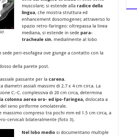
muscolare; si estende alla
radice della
lingua
, che mostra struttura ed
enhancement dosomogenei; attraverso lo
spazio retro-faringeo: oltrepassa la linea
io
mediana, si estende in sede
para-
tracheale sin.
medialmente al lobo
in sede peri-esofagea ove giunge a contatto con la
idosso della parete post.
 assiale passante per la
carena
.
a diametri assiali massimi di 2.7 x 4 cm circa. La
ione C.-C. complessiva di 20 cm circa, determina
a colonna aerea oro- ed ipo-faringea,
dislocata a
e del seno piriforme omolaterale.
ale massimo compreso tra pochi mm ed 1.5 cm circa, a
ro-cervicali bilateralmente (foto 3).
Nel lobo medio
si documentano multiple