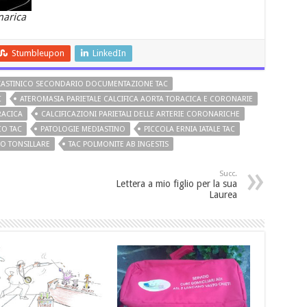
narica
Stumbleupon
LinkedIn
IASTINICO SECONDARIO DOCUMENTAZIONE TAC
C
ATEROMASIA PARIETALE CALCIFICA AORTA TORACICA E CORONARIE
RACICA
CALCIFICAZIONI PARIETALI DELLE ARTERIE CORONARICHE
CO TAC
PATOLOGIE MEDIASTINO
PICCOLA ERNIA IATALE TAC
SO TONSILLARE
TAC POLMONITE AB INGESTIS
Succ.
Lettera a mio figlio per la sua
Laurea