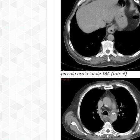
piccola ernia iatale TAC (foto 6)