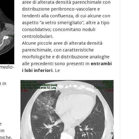
aree di alterata densità parenchimale con
distribuzione peribronco-vascolare e
tendenti alla confluenza, di cui alcune con
aspetto “a vetro smerigliato”, altre a tipo
consolidativo; concomitano noduli
centrolobulari.
Alcune piccole aree di alterata densità
parenchimale, con caratteristiche
morfologiche e di distribuzione analoghe
alle precedenti sono presenti in
entrambi
 medio-
i lobi inferiori
. Le
 in
e
in
niche.