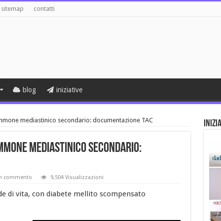
sitemap
contatti
blog
iniziative
lemmone mediastinico secondario: documentazione TAC
Inizi
mmone mediastinico secondario:
un commento
9,504 Visualizzazioni
de di vita, con diabete mellito scompensato