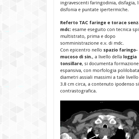
ingravescenti faringodinia, disfagia, l
disfonia e puntate ipertermiche.
Referto TAC faringe e torace senz
mdc:
esame eseguito con tecnica spi
multistrato, prima e dopo
somministrazione e.v. di mdc.
Con epicentro nello
spazio faringo-
mucoso di sin.
, a livello della
loggia
tonsillare
, si documenta formazione
espansiva, con morfologia polilobata
diametri assiali massimi a tale livello 
3.8 cm circa, a contenuto ipodenso s
contrastografica.