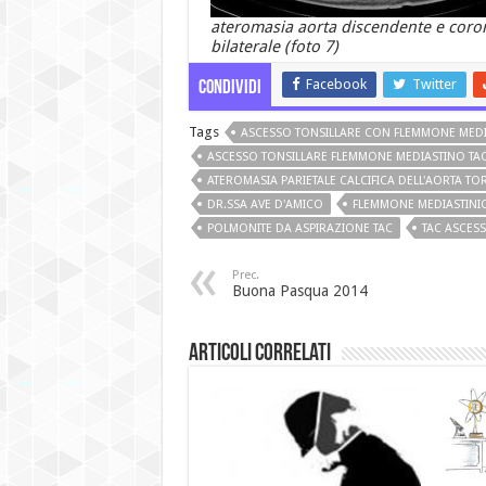
ateromasia aorta discendente e coro
bilaterale (foto 7)
Facebook
Twitter
Condividi
Tags
ASCESSO TONSILLARE CON FLEMMONE MED
ASCESSO TONSILLARE FLEMMONE MEDIASTINO TA
ATEROMASIA PARIETALE CALCIFICA DELL'AORTA TO
DR.SSA AVE D'AMICO
FLEMMONE MEDIASTINI
POLMONITE DA ASPIRAZIONE TAC
TAC ASCES
Prec.
Buona Pasqua 2014
Articoli Correlati