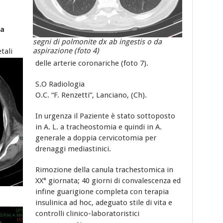
ia
segni di polmonite dx ab ingestis o da
aspirazione (foto 4)
tali
delle arterie coronariche (foto 7).
S.O Radiologia
O.C. “F. Renzetti”, Lanciano, (Ch).
In urgenza il Paziente è stato sottoposto
in A. L. a tracheostomia e quindi in A.
generale a doppia cervicotomia per
drenaggi mediastinici.
Rimozione della canula trachestomica in
XX° giornata; 40 giorni di convalescenza ed
infine guarigione completa con terapia
insulinica ad hoc, adeguato stile di vita e
controlli clinico-laboratoristici