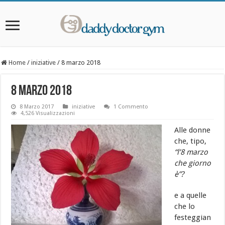
Home
/
iniziative
/
8 marzo 2018
8 marzo 2018
8 Marzo 2017
iniziative
1 Commento
4,526 Visualizzazioni
Alle donne
che, tipo,
“l’8 marzo
che giorno
è”?
e a quelle
che lo
festeggian