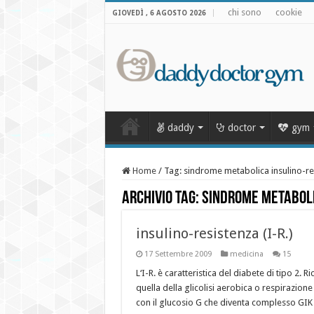
chi sono
cookie
GIOVEDÌ , 6 AGOSTO 2026
daddy
doctor
gym
Home
/
Tag:
sindrome metabolica insulino-re
Archivio Tag:
sindrome metaboli
insulino-resistenza (I-R.)
17 Settembre 2009
medicina
15
L‘I-R. è caratteristica del diabete di tipo 2. R
quella della glicolisi aerobica o respirazione
con il glucosio G che diventa complesso GIK 