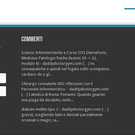
Commenti
.
Scienze Infermieristiche e Corso OSS DierreForm,
Medicina: Patologie fisiche (lezioni 20 -> 22,
modulo 6) - daddydoctorgym.com: […] vv.
sovraepatiche e quindi nel fegato nello scompenso
cardiaco dx o gl...
Chirurgo consulente ADI: riflessioni con il
Personale Infermieristico. - daddydoctorgym.com:
[…] Cattolica di Roma. Pertanto: Quando guardo
una piaga da decubito, vedo...
diabete mellito tipo 2 - daddydoctorgym.com: […]
grassi), scegliendo latte e derivati parzialmente
scremati o magri, ca...