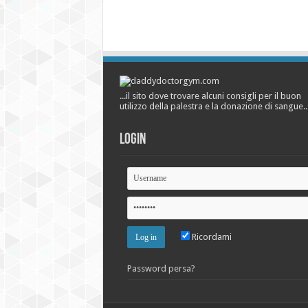
...il sito dove trovare alcuni consigli per il buon
utilizzo della palestra e la donazione di sangue..
Login
Ricordami
Password persa?