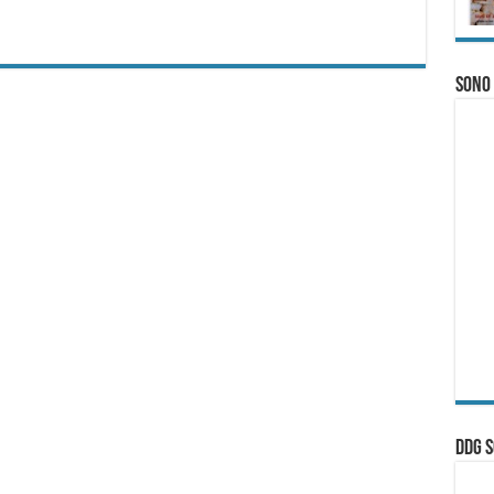
Sono
ddg S