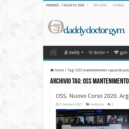
chi sono
cookie
VENERDÌ , 7 AGOSTO 2026
daddy
doctor
gym
Home
/
Tag:
OSS mantenimento capacità psic
Archivio Tag:
OSS mantenimento 
OSS. Nuovo Corso 2020. Arg
3 Gennaio 2021
medicina
3