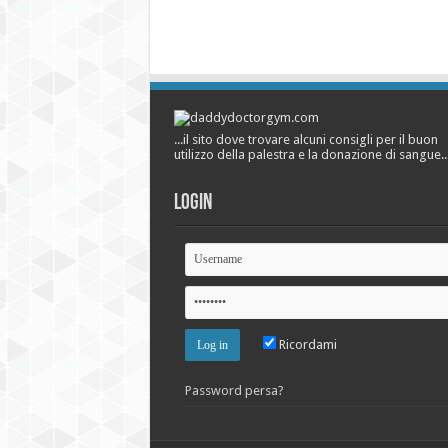
...il sito dove trovare alcuni consigli per il buon
utilizzo della palestra e la donazione di sangue..
Login
Ricordami
Password persa?