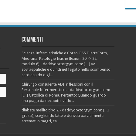
Commenti
.
Scienze Infermieristiche e Corso OSS DierreForm,
Medicina: Patologie fisiche (lezioni 20 -> 22,
modulo 6) - daddydoctorgym.com: […] vv.
sovraepatiche e quindi nel fegato nello scompenso
cardiaco dx o gl...
Chirurgo consulente ADI: riflessioni con il
Personale Infermieristico. - daddydoctorgym.com:
[…] Cattolica di Roma. Pertanto: Quando guardo
una piaga da decubito, vedo...
diabete mellito tipo 2 - daddydoctorgym.com: […]
grassi), scegliendo latte e derivati parzialmente
scremati o magri, ca...