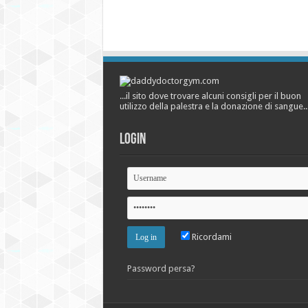
...il sito dove trovare alcuni consigli per il buon
utilizzo della palestra e la donazione di sangue..
Login
Ricordami
Password persa?