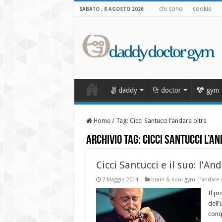
chi sono
cookie
SABATO , 8 AGOSTO 2026
daddy
doctor
gym
Home
/
Tag:
Cicci Santucci l’andare oltre
Archivio Tag:
Cicci Santucci l’a
Cicci Santucci e il suo: l’An
7 Maggio 2014
brain & soul gym: l'andare o
Il pr
dell’
conqu