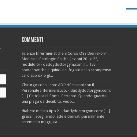
Commenti
.
Scienze Infermieristiche e Corso OSS DierreForm,
Medicina: Patologie fisiche (lezioni 20 -> 22,
modulo 6) - daddydoctorgym.com: […] vv.
sovraepatiche e quindi nel fegato nello scompenso
cardiaco dx o gl...
Chirurgo consulente ADI: riflessioni con il
Personale Infermieristico. - daddydoctorgym.com:
[…] Cattolica di Roma. Pertanto: Quando guardo
una piaga da decubito, vedo...
diabete mellito tipo 2 - daddydoctorgym.com: […]
grassi), scegliendo latte e derivati parzialmente
scremati o magri, ca...