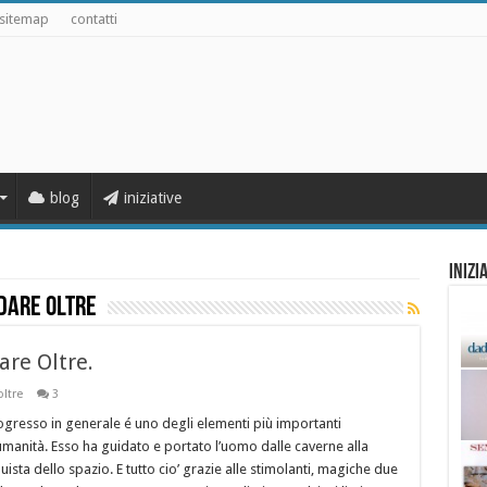
sitemap
contatti
blog
iniziative
Inizi
ndare oltre
dare Oltre.
ltre
3
ogresso in generale é uno degli elementi più importanti
umanità. Esso ha guidato e portato l’uomo dalle caverne alla
ista dello spazio. E tutto cio’ grazie alle stimolanti, magiche due