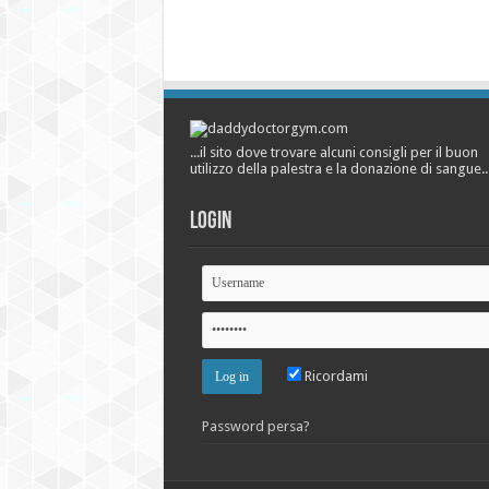
...il sito dove trovare alcuni consigli per il buon
utilizzo della palestra e la donazione di sangue..
Login
Ricordami
Password persa?