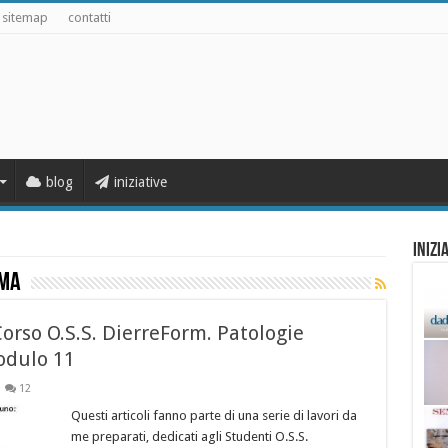
sitemap
contatti
blog
iniziative
Inizi
oma
Corso O.S.S. DierreForm. Patologie
modulo 11
12
Questi articoli fanno parte di una serie di lavori da
me preparati, dedicati agli Studenti O.S.S.