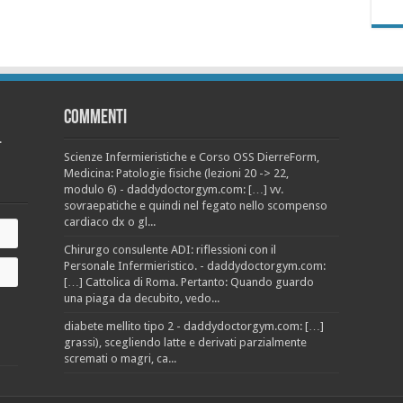
Commenti
.
Scienze Infermieristiche e Corso OSS DierreForm,
Medicina: Patologie fisiche (lezioni 20 -> 22,
modulo 6) - daddydoctorgym.com: […] vv.
sovraepatiche e quindi nel fegato nello scompenso
cardiaco dx o gl...
Chirurgo consulente ADI: riflessioni con il
Personale Infermieristico. - daddydoctorgym.com:
[…] Cattolica di Roma. Pertanto: Quando guardo
una piaga da decubito, vedo...
diabete mellito tipo 2 - daddydoctorgym.com: […]
grassi), scegliendo latte e derivati parzialmente
scremati o magri, ca...