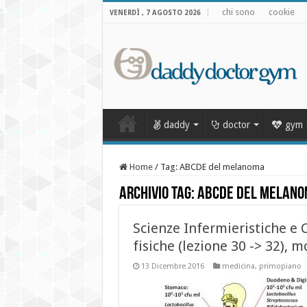
chi sono
cookie
VENERDÌ , 7 AGOSTO 2026
daddy
doctor
gym
Home
/
Tag:
ABCDE del melanoma
Archivio Tag:
ABCDE del melan
Scienze Infermieristiche e 
fisiche (lezione 30 -> 32), 
13 Dicembre 2016
medicina
,
primopiano