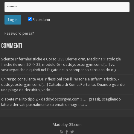
Ricordami
Password persa?
Commenti
Scienze Infermieristiche e Corso OSS DierreForm, Medicina: Patologie
fisiche (lezioni 20 -> 22, modulo 6) - daddydoctorgym.com: […] vv.
sovraepatiche e quindi nel fegato nello scompenso cardiaco dx o gl...
Chirurgo consulente ADI: riflessioni con il Personale Infermieristico. -
daddydoctorgym.com: […] Cattolica di Roma. Pertanto: Quando guardo
una piaga da decubito, vedo...
diabete mellito tipo 2 - daddydoctorgym.com: […] grassi), scegliendo
latte e derivati parzialmente scremati o magri, ca...
Made by
GS.com