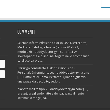
Commenti
.
Scienze Infermieristiche e Corso OSS DierreForm,
Medicina: Patologie fisiche (lezioni 20 -> 22,
modulo 6) - daddydoctorgym.com: […] vv.
sovraepatiche e quindi nel fegato nello scompenso
cardiaco dx o gl...
Chirurgo consulente ADI: riflessioni con il
Personale Infermieristico. - daddydoctorgym.com:
[…] Cattolica di Roma. Pertanto: Quando guardo
una piaga da decubito, vedo...
diabete mellito tipo 2 - daddydoctorgym.com: […]
grassi), scegliendo latte e derivati parzialmente
scremati o magri, ca...