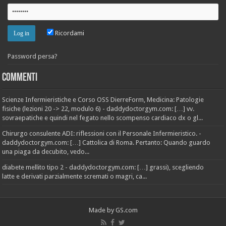
Ricordami
Password persa?
Commenti
Scienze Infermieristiche e Corso OSS DierreForm, Medicina: Patologie
fisiche (lezioni 20 -> 22, modulo 6) - daddydoctorgym.com: […] vv.
sovraepatiche e quindi nel fegato nello scompenso cardiaco dx o gl...
Chirurgo consulente ADI: riflessioni con il Personale Infermieristico. -
daddydoctorgym.com: […] Cattolica di Roma. Pertanto: Quando guardo
una piaga da decubito, vedo...
diabete mellito tipo 2 - daddydoctorgym.com: […] grassi), scegliendo
latte e derivati parzialmente scremati o magri, ca...
Made by
GS.com