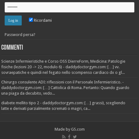
Ricordami
Password persa?
Commenti
Scienze Infermieristiche e Corso OSS DierreForm, Medicina: Patologie
fisiche (lezioni 20 -> 22, modulo 6) - daddydoctorgym.com: […] vv.
sovraepatiche e quindi nel fegato nello scompenso cardiaco dx o gl...
Chirurgo consulente ADI: riflessioni con il Personale Infermieristico. -
daddydoctorgym.com: […] Cattolica di Roma. Pertanto: Quando guardo
una piaga da decubito, vedo...
diabete mellito tipo 2 - daddydoctorgym.com: […] grassi), scegliendo
latte e derivati parzialmente scremati o magri, ca...
Made by
GS.com